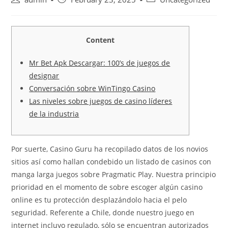
author:
published:
category:
Content
Mr Bet Apk Descargar: 100’s de juegos de
designar
Conversación sobre WinTingo Casino
Las niveles sobre juegos de casino líderes
de la industria
Por suerte, Casino Guru ha recopilado datos de los novios
sitios así­ como hallan condebido un listado de casinos con
manga larga juegos sobre Pragmatic Play. Nuestra principio
prioridad en el momento de sobre escoger algún casino
online es tu protección desplazándolo hacia el pelo
seguridad. Referente a Chile, donde nuestro juego en
internet incluyo regulado, sólo se encuentran autorizados