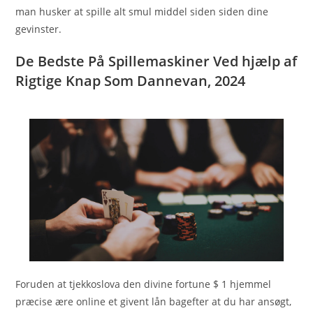
man husker at spille alt smul middel siden siden dine
gevinster.
De Bedste På Spillemaskiner Ved hjælp af
Rigtige Knap Som Dannevan, 2024
Foruden at tjekkoslova den divine fortune $ 1 hjemmel
præcise ære online et givent lån bagefter at du har ansøgt,