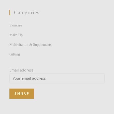
Categories
Skincare
Make Up
Multivitamin & Supplements
Gifting
Email address: