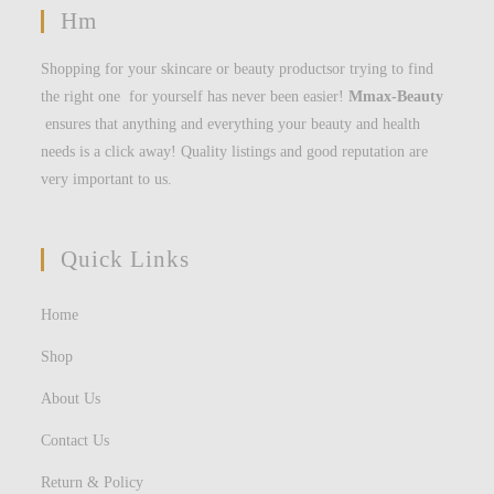
Hm
Shopping for your skincare or beauty productsor trying to find
the right one for yourself has never been easier!
Mmax-Beauty
ensures that anything and everything your beauty and health
needs is a click away! Quality listings and good reputation are
very important to us.
Quick Links
Home
Shop
About Us
Contact Us
Return & Policy