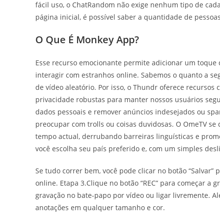
fácil uso, o ChatRandom não exige nenhum tipo de cadas
página inicial, é possível saber a quantidade de pess
O Que É Monkey App?
Esse recurso emocionante permite adicionar um toque 
interagir com estranhos online. Sabemos o quanto a se
de vídeo aleatório. Por isso, o Thundr oferece recursos
privacidade robustas para manter nossos usuários seg
dados pessoais e remover anúncios indesejados ou spam
preocupar com trolls ou coisas duvidosas. O OmeTV se 
tempo actual, derrubando barreiras linguísticas e pro
você escolha seu país preferido e, com um simples des
Se tudo correr bem, você pode clicar no botão “Salvar”
online. Etapa 3.Clique no botão “REC” para começar a gr
gravação no bate-papo por vídeo ou ligar livremente. Al
anotações em qualquer tamanho e cor.