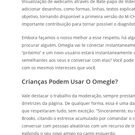
Visualização de webcams através de Bate-papo de Vídeo
adicionar desenhos, como formas, linhas, textos expli
objetivo, tornando disponível a primeira versão do M-C
importante contribuição para tornar possível o diagnóst
Embora façamos o nosso melhor a esse respeito, há alg
procurar alguém, Omegla vai te conectar instantaneame
“próximo” e um novo usuário estará instantaneamente d
semelhantes aos seus e conversar com elas? Você pode
com os mesmos interesses que você.
Crianças Podem Usar O Omegle?
Vale destacar o trabalho da moderação, sempre prestand
diretrizes da página. De qualquer forma, essa é uma d
que respeitaram tudo, sem exceção. “Sinceramente, eu 
Brooks, citando o estresse acumulado por comandar o sit
conversar com pessoas aleatórias com um recurso de tra
exibindo o seu novo amigo no canto esquerdo.