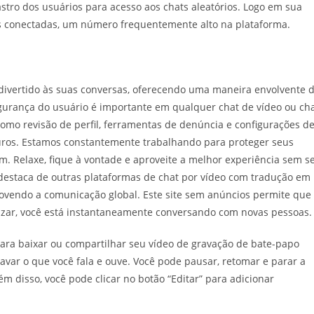
tro dos usuários para acesso aos chats aleatórios. Logo em sua
oas conectadas, um número frequentemente alto na plataforma.
divertido às suas conversas, oferecendo uma maneira envolvente 
gurança do usuário é importante em qualquer chat de vídeo ou ch
 como revisão de perfil, ferramentas de denúncia e configurações d
uros. Estamos constantemente trabalhando para proteger seus
. Relaxe, fique à vontade e aproveite a melhor experiência sem s
destaca de outras plataformas de chat por vídeo com tradução em
movendo a comunicação global. Este site sem anúncios permite que
lizar, você está instantaneamente conversando com novas pessoas.
 para baixar ou compartilhar seu vídeo de gravação de bate-papo
avar o que você fala e ouve. Você pode pausar, retomar e parar a
ém disso, você pode clicar no botão “Editar” para adicionar