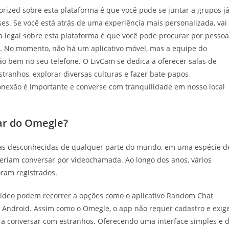
orized sobre esta plataforma é que você pode se juntar a grupos j
s. Se você está atrás de uma experiência mais personalizada, vai
a legal sobre esta plataforma é que você pode procurar por pesso
s. No momento, não há um aplicativo móvel, mas a equipe do
 bem no seu telefone. O LivCam se dedica a oferecer salas de
tranhos, explorar diversas culturas e fazer bate-papos
conexão é importante e converse com tranquilidade em nosso local
ar do Omegle?
soas desconhecidas de qualquer parte do mundo, em uma espécie d
deriam conversar por videochamada. Ao longo dos anos, vários
oram registrados.
ídeo podem recorrer a opções como o aplicativo Random Chat
ra Android. Assim como o Omegle, o app não requer cadastro e exig
 a conversar com estranhos. Oferecendo uma interface simples e 