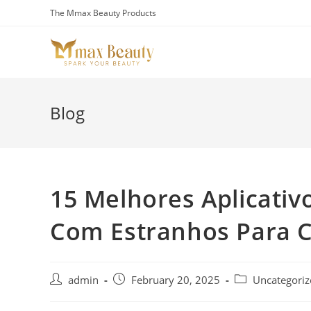
Skip
The Mmax Beauty Products
to
content
Blog
15 Melhores Aplicativ
Com Estranhos Para 
Post
Post
Post
admin
February 20, 2025
Uncategoriz
author:
published:
category: