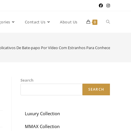
gories
Contact Us
About Us
0
plicativos De Bate-papo Por Vídeo Com Estranhos Para Conhecer Novas Pe
Search
SEARCH
Luxury Collection
MMAX Collection