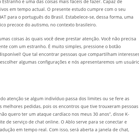
 Estranho é uma das coisas mais fáceis de fazer. Capaz de
cativos em tempo actual. O presente estudo cumpre com o seu
HAT para o português do Brasil. Estabelece-se, dessa forma, uma
ico precoce do autismo, no contexto brasileiro.
umas coisas às quais você deve prestar atenção. Você não precisa
nte com um estranho. É muito simples, pressione o botão
isponível! Que tal encontrar pessoas que compartilham interesse
 escolher algumas configurações e nós apresentaremos um usuári
o atenção se algum indivíduo passa dos limites ou se fere as
as melhores pedidas, pois os encontros que tive trouxeram pessoas
não quero ter um ataque cardíaco nos meus 30 anos”, disse K-
e de serviço de chat online. O Ablo serve para se conectar e
dução em tempo real. Com isso, será aberta a janela de chat,