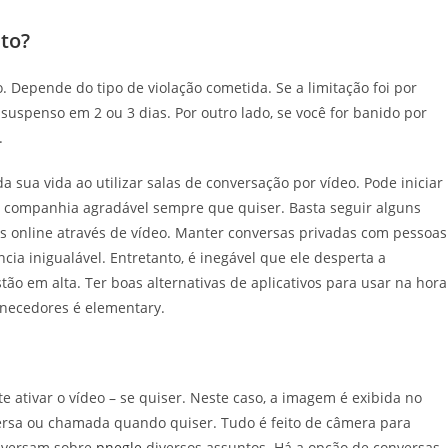
ito?
Depende do tipo de violação cometida. Se a limitação foi por
uspenso em 2 ou 3 dias. Por outro lado, se você for banido por
.
sua vida ao utilizar salas de conversação por vídeo. Pode iniciar
a companhia agradável sempre que quiser. Basta seguir alguns
s online através de vídeo. Manter conversas privadas com pessoas
cia inigualável. Entretanto, é inegável que ele desperta a
tão em alta. Ter boas alternativas de aplicativos para usar na hora
ornecedores é elementary.
e ativar o vídeo – se quiser. Neste caso, a imagem é exibida no
ersa ou chamada quando quiser. Tudo é feito de câmera para
onversam sobre
pnegle
diversos assuntos. Há a opção de conversas