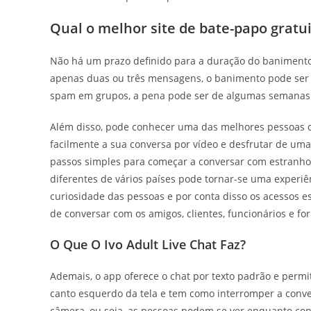
Qual o melhor site de bate-papo gratu
Não há um prazo definido para a duração do banimento. 
apenas duas ou três mensagens, o banimento pode ser s
spam em grupos, a pena pode ser de algumas semanas
Além disso, pode conhecer uma das melhores pessoas da 
facilmente a sua conversa por vídeo e desfrutar de um
passos simples para começar a conversar com estranho
diferentes de vários países pode tornar-se uma experiên
curiosidade das pessoas e por conta disso os acessos es
de conversar com os amigos, clientes, funcionários e f
O Que O Ivo Adult Live Chat Faz?
Ademais, o app oferece o chat por texto padrão e permit
canto esquerdo da tela e tem como interromper a conv
câmera, ou seja, as pessoas podem se ver enquanto c