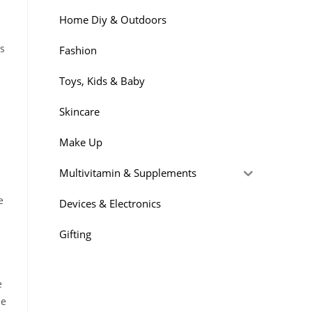
á
Home Diy & Outdoors
as
Fashion
Toys, Kids & Baby
Skincare
Make Up
Multivitamin & Supplements
e
Devices & Electronics
Gifting
e
de