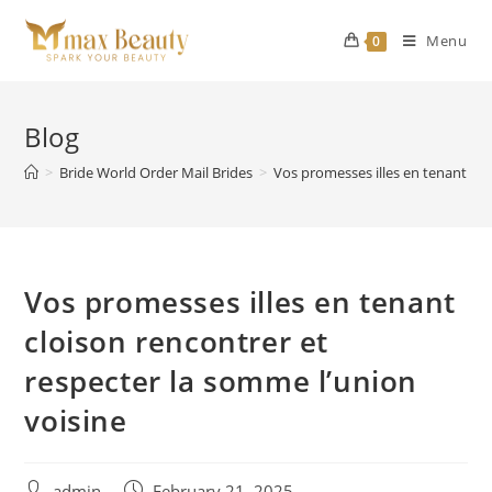
Skip
to
Menu
0
content
Blog
>
Bride World Order Mail Brides
>
Vos promesses illes en tenant clo
Vos promesses illes en tenant
cloison rencontrer et
respecter la somme l’union
voisine
Post
Post
admin
February 21, 2025