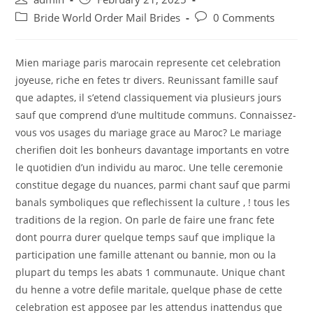
author:
published:
Post
Post
Bride World Order Mail Brides
0 Comments
category:
comments:
Mien mariage paris marocain represente cet celebration
joyeuse, riche en fetes tr divers. Reunissant famille sauf
que adaptes, il s’etend classiquement via plusieurs jours
sauf que comprend d’une multitude communs. Connaissez-
vous vos usages du mariage grace au Maroc? Le mariage
cherifien doit les bonheurs davantage importants en votre
le quotidien d’un individu au maroc. Une telle ceremonie
constitue degage du nuances, parmi chant sauf que parmi
banals symboliques que reflechissent la culture , ! tous les
traditions de la region. On parle de faire une franc fete
dont pourra durer quelque temps sauf que implique la
participation une famille attenant ou bannie, mon ou la
plupart du temps les abats 1 communaute.
Unique chant
du henne a votre defile maritale, quelque phase de cette
celebration est apposee par les attendus inattendus que