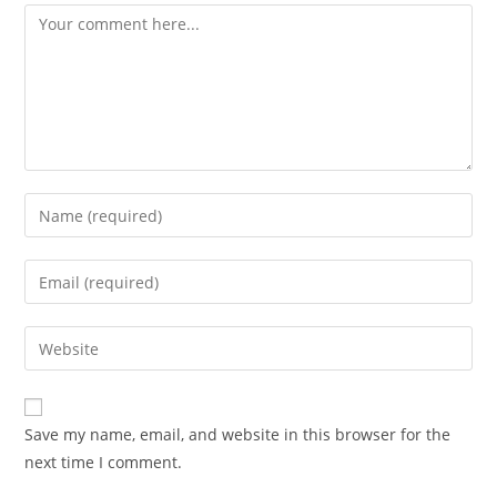
Comment
Enter
your
name
Enter
or
your
username
email
Enter
to
address
your
comment
to
website
comment
URL
Save my name, email, and website in this browser for the
(optional)
next time I comment.