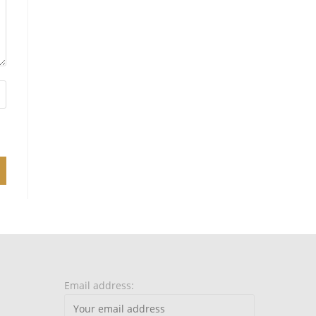
Email address: