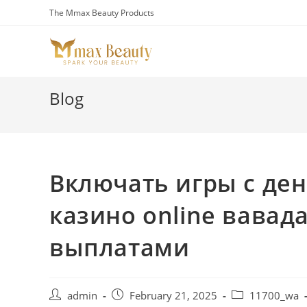
Skip
The Mmax Beauty Products
to
content
Blog
Включать игры с де
казино online вавад
выплатами
Post
Post
Post
admin
February 21, 2025
11700_wa