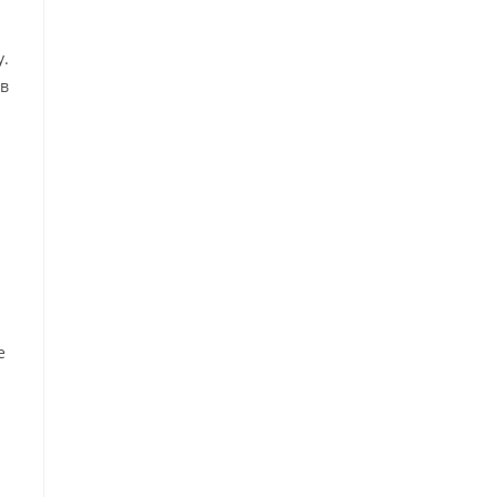
у.
 в
е