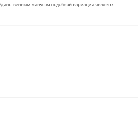
 Единственным минусом подобной вариации является