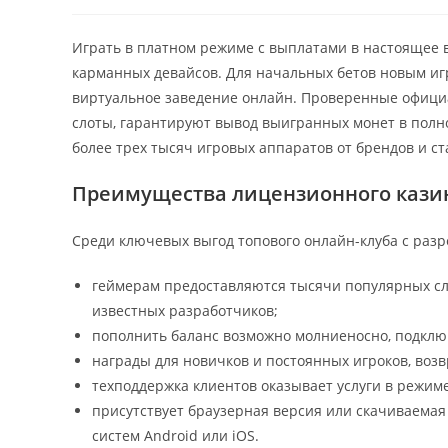
author:
published:
category:
Играть в платном режиме с выплатами в настоящее 
карманных девайсов. Для начальных бетов новым иг
виртуальное заведение онлайн. Проверенные офиц
слоты, гарантируют вывод выигранных монет в полн
более трех тысяч игровых аппаратов от брендов и с
Преимущества лицензионного кази
Среди ключевых выгод топового онлайн-клуба с ра
геймерам предоставляются тысячи популярных с
известных разработчиков;
пополнить баланс возможно молниеносно, подкл
награды для новичков и постоянных игроков, воз
техподдержка клиентов оказывает услуги в режим
присутствует браузерная версия или скачиваема
систем Android или iOS.