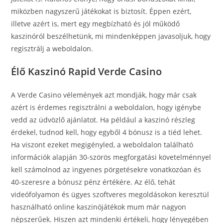
miközben nagyszerű játékokat is biztosít. Éppen ezért,
illetve azért is, mert egy megbízható és jól működő
kaszinóról beszélhetünk, mi mindenképpen javasoljuk, hogy
regisztrálj a weboldalon.
Élő Kaszinó Rapid Verde Casino
A Verde Casino vélemények azt mondják, hogy már csak
azért is érdemes regisztrálni a weboldalon, hogy igénybe
vedd az üdvözlő ajánlatot. Ha például a kaszinó részleg
érdekel, tudnod kell, hogy egyből 4 bónusz is a tiéd lehet.
Ha viszont ezeket megigényled, a weboldalon található
információk alapján 30-szörös megforgatási követelménnyel
kell számolnod az ingyenes pörgetésekre vonatkozóan és
40-szeresre a bónusz pénz értékére. Az élő, tehát
videófolyamon és ügyes szoftveres megoldásokon keresztül
használható online kaszinójátékok mum már nagyon
népszerűek. Hiszen azt mindenki értékeli, hogy lényegében