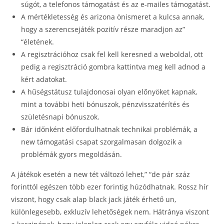
súgót, a telefonos támogatást és az e-mailes támogatást.
A mértékletesség és arizona önismeret a kulcsa annak,
hogy a szerencsejáték pozitív része maradjon az”
“életének.
A regisztrációhoz csak fel kell keresned a weboldal, ott
pedig a regisztráció gombra kattintva meg kell adnod a
kért adatokat.
A hűségstátusz tulajdonosai olyan előnyöket kapnak,
mint a további heti bónuszok, pénzvisszatérítés és
születésnapi bónuszok.
Bár időnként előfordulhatnak technikai problémák, a
new támogatási csapat szorgalmasan dolgozik a
problémák gyors megoldásán.
A játékok esetén a new tét változó lehet,” “de pár száz
forinttól egészen több ezer forintig húzódhatnak. Rossz hír
viszont, hogy csak alap black jack játék érhető un,
különlegesebb, exkluzív lehetőségek nem. Hátránya viszont