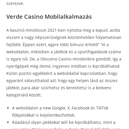
szerezve.
Verde Casino Mobilalkalmazás
A kaszinó mindössze 2021-ben nyitotta meg a kapuit, azóta
viszont a nagy népszerűségnek köszönhetően folyamatosan
fejlődik. Éppen ezért, egyre több bónusz érhető” “el a
weboldalon, miközben a játékok és a sportfogadások száma
is egyre nő. De, a Obsceno Casino mindenkire gondolt, így a
nyerőgépek még demó, ingyenes módban is kipróbálhatod.
Külön pozitív egyébként a weboldallal kapcsolatban, hogy
egyaránt választhatod azt, hogy egy helyen lásd az összes
játékot, para akár szűrhetsz és kereshetsz is a kedvenc
kategóriáid között.
A weboldalon a new Google, X, Facebook és TikTok
fiókjaitokkal is bejelentkezhettek.
Ráadásul olyan játékokat will be kipróbálhatsz, mint a