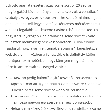
üdvözlő ajánlata esetén, azaz some sort of 20-szoros
megforgatási követelményt, illetve a szorzókra vonatkozó
szabályt. Az egyszeres sportokra the szorzó minimum just
one. 9-esnek kell legyen, amíg a kétszeres mérkőzésekre 1.
4-esnek legalább. A Obsceno Casino tehát kiemelkedik a
nagyszerű nyerőgép kínálatának és some sort of kiváló
fejlesztők mennyiségének köszönhetően. Külön előnye
ráadásul, hogy akár még témák alapján is” “kereshetsz a
weboldalon, miközben a fejlesztőkre is definitely külön
menüpontok érhetőek el, hogy könnyen megtalálhass
bármit, amire csak szükséged vehicle.
A kaszinó pedig különféle játékosvédő szervezettel is
kapcsolatban áll, így például a GambleAware csapatával
is beszélhetsz some sort of weboldalról indítva.
A Licencioso Casino természetesen mobilon is elérhető,
méghozzá nagyon egyszerűen, a new böngészőből.
Néhány mérkőzés élő közvetítéssel is rendelkezik some