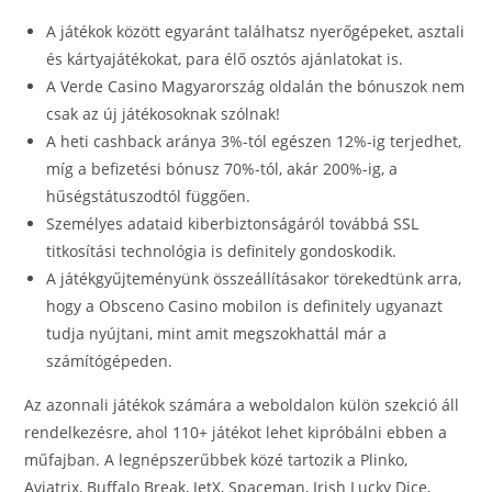
A játékok között egyaránt találhatsz nyerőgépeket, asztali
és kártyajátékokat, para élő osztós ajánlatokat is.
A Verde Casino Magyarország oldalán the bónuszok nem
csak az új játékosoknak szólnak!
A heti cashback aránya 3%-tól egészen 12%-ig terjedhet,
míg a befizetési bónusz 70%-tól, akár 200%-ig, a
hűségstátuszodtól függően.
Személyes adataid kiberbiztonságáról továbbá SSL
titkosítási technológia is definitely gondoskodik.
A játékgyűjteményünk összeállításakor törekedtünk arra,
hogy a Obsceno Casino mobilon is definitely ugyanazt
tudja nyújtani, mint amit megszokhattál már a
számítógépeden.
Az azonnali játékok számára a weboldalon külön szekció áll
rendelkezésre, ahol 110+ játékot lehet kipróbálni ebben a
műfajban. A legnépszerűbbek közé tartozik a Plinko,
Aviatrix, Buffalo Break, JetX, Spaceman, Irish Lucky Dice,