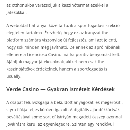
az otthonukba varázsoljuk a kaszinótermet ezekkel a
játékokkal.
A weboldal hátrányai közé tartozik a sportfogadási szekció
elégtelen tartalma. Érezhető, hogy ez az irányzat the
platform számára viszonylag új fejlesztés, ami azt jelenti,
hogy sok minden még javítható. De ennek az apró hibának
ellenére a Licencioso Casino márka pozitív benyomást kelt.
Ajánljuk magyar játékosoknak, akiket nem csak the
kaszinójátékok érdekelnek, hanem a sportfogadás is
usually.
Verde Casino — Gyakran Ismételt Kérdések
A csapat felülvizsgálja a beküldött anyagokat, és megerősíti,
styra fiókja teljes körűen igazolt. A digitális ajándékkártyák
beváltásával some sort of kártyán megadott összeg azonnal
jóváírásra kerül az egyenlegedre. Szintén egy rendkívül