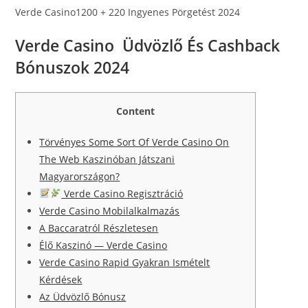
Verde Casino️1200 + 220 Ingyenes Pörgetést 2024
Verde Casino ️ Üdvözlő És Cashback
Bónuszok 2024
Content
Törvényes Some Sort Of Verde Casino On
The Web Kaszinóban Játszani
Magyarországon?
Verde Casino Regisztráció
Verde Casino Mobilalkalmazás
A Baccaratról Részletesen
Élő Kaszinó — Verde Casino
Verde Casino Rapid Gyakran Ismételt
Kérdések
Az Üdvözlő Bónusz