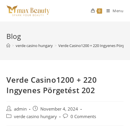
Skip
to
Menu
0
content
Blog
>
verde casino hungary
>
Verde Casino️1200 + 220 Ingyenes Pörgeté
Verde Casino️1200 + 220
Ingyenes Pörgetést 202
Post
Post
admin
November 4, 2024
author:
published:
Post
Post
verde casino hungary
0 Comments
category:
comments: