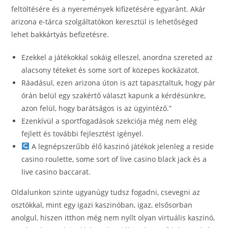
feltöltésére és a nyeremények kifizetésére egyaránt. Akár
arizona e-tárca szolgáltatókon keresztül is lehetőséged
lehet bakkártyás befizetésre.
Ezekkel a játékokkal sokáig elleszel, anordna szereted az
alacsony téteket és some sort of közepes kockázatot.
Ráadásul, ezen arizona úton is azt tapasztaltuk, hogy pár
órán belül egy szakértő választ kapunk a kérdésünkre,
azon felül, hogy barátságos is az ügyintéző.”
Ezenkívül a sportfogadások szekciója még nem elég
fejlett és további fejlesztést igényel.
A legnépszerűbb élő kaszinó játékok jelenleg a reside
casino roulette, some sort of live casino black jack és a
live casino baccarat.
Oldalunkon szinte ugyanúgy tudsz fogadni, csevegni az
osztókkal, mint egy igazi kaszinóban, igaz, elsősorban
anolgul, hiszen itthon még nem nyílt olyan virtuális kaszinó,