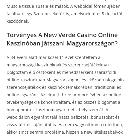
Muscle tissue Tussle és mások. A weboldal főmenüjében
található egy Szerencsekerék is, amelynek tétei 5 dollártól
kezdődnek.
Törvényes A New Verde Casino Online
Kaszinóban Játszani Magyarországon?
A 34 évem alatt már közel 11 évet szenteltem a
magyarországi kaszinóknak és szerencsejátékoknak.
Dolgoztam élő osztóként és menedzserként szárazföldi
offline kaszinókban Magyarországon, és eközben blogolok a
szerencsejátékok és kaszinók témakörében, traditional és
online egyaránt. Az elmúlt three or more évben az online
tevékenységekre koncentráltam, és az összes blogomat a
honlapomra – kaszinomagyar. net – helyezem át. A
weboldalon egyaránt találhatsz befizetési bónuszokat és
visszatérítési ajánlatot is. Ha nem vagy otthon a rulettben,
akkor sincs semmi probléma, hiszen a new játékszabályok