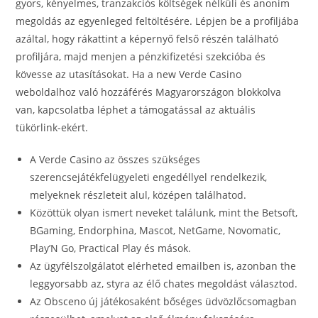
gyors, kényelmes, tranzakciós költségek nélküli és anonim
megoldás az egyenleged feltöltésére. Lépjen be a profiljába
azáltal, hogy rákattint a képernyő felső részén található
profiljára, majd menjen a pénzkifizetési szekcióba és
kövesse az utasításokat. Ha a new Verde Casino
weboldalhoz való hozzáférés Magyarországon blokkolva
van, kapcsolatba léphet a támogatással az aktuális
tükörlink-ekért.
A Verde Casino az összes szükséges
szerencsejátékfelügyeleti engedéllyel rendelkezik,
melyeknek részleteit alul, középen találhatod.
Közöttük olyan ismert neveket találunk, mint the Betsoft,
BGaming, Endorphina, Mascot, NetGame, Novomatic,
Play’N Go, Practical Play és mások.
Az ügyfélszolgálatot elérheted emailben is, azonban the
leggyorsabb az, styra az élő chates megoldást választod.
Az Obsceno új játékosaként bőséges üdvözlőcsomagban