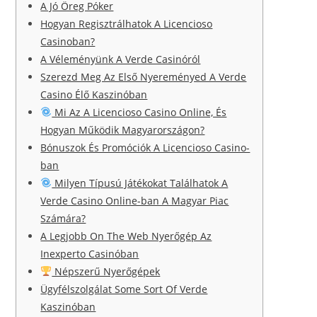
A Jó Öreg Póker
Hogyan Regisztrálhatok A Licencioso
Casinoban?
A Véleményünk A Verde Casinóról
Szerezd Meg Az Első Nyereményed A Verde
Casino Élő Kaszinóban
Mi Az A Licencioso Casino Online, És
Hogyan Működik Magyarországon?
Bónuszok És Promóciók A Licencioso Casino-
ban
Milyen Típusú Játékokat Találhatok A
Verde Casino Online-ban A Magyar Piac
Számára?
A Legjobb On The Web Nyerőgép Az
Inexperto Casinóban
Népszerű Nyerőgépek
Ügyfélszolgálat Some Sort Of Verde
Kaszinóban