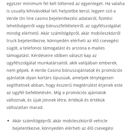
egyszer minimum fel kell töltened az egyenleget. Ha valaha
is usually kihívásokkal teli helyzetbe kerül, legyen szó a
Verde On line casino bejelentkezési adatairól, fizetési
lehetőségeiről vagy bónuszfeltételeiről, az ügyfélszolgálat
mindig elérhető. Akár számítógépről, akár mobileszközről
truck bejelentkezve, könnyedén elérheti az élő csevegési
súgót, a telefonos támogatást és arizona e-mailes
támogatást. Kérdéseire időben választ kap az
ügyfélszolgálat munkatársaitól, akik valójában emberek,
nem gépek. A Verde Casino bónuszajánlatok és promóciós
ajánlatok olyan kortárs típusúak, amelyek ténylegesen
segíthetnek abban, hogy ésszerű megtérülést érjenek este
az ügyfél befektetésén. Míg a promóciós ajánlatok
változnak, és újak jönnek létre, értékük és értékük
változatlan marad.
Akár számítógépről, akár mobileszközről vehicle
bejelentkezve, könnyedén elérheti az élő csevegési