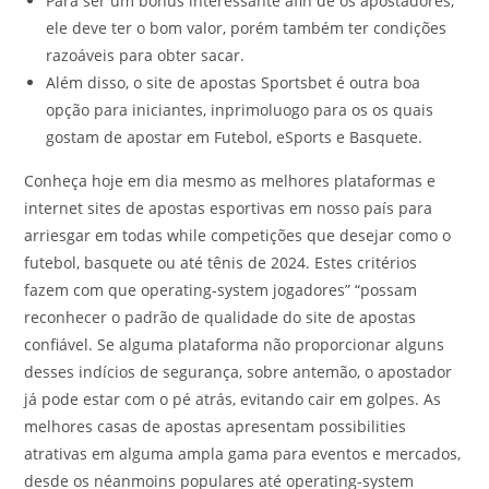
Para ser um bônus interessante afin de os apostadores,
ele deve ter o bom valor, porém também ter condições
razoáveis para obter sacar.
Além disso, o site de apostas Sportsbet é outra boa
opção para iniciantes, inprimoluogo para os os quais
gostam de apostar em Futebol, eSports e Basquete.
Conheça hoje em dia mesmo as melhores plataformas e
internet sites de apostas esportivas em nosso país para
arriesgar em todas while competições que desejar como o
futebol, basquete ou até tênis de 2024. Estes critérios
fazem com que operating-system jogadores” “possam
reconhecer o padrão de qualidade do site de apostas
confiável. Se alguma plataforma não proporcionar alguns
desses indícios de segurança, sobre antemão, o apostador
já pode estar com o pé atrás, evitando cair em golpes. As
melhores casas de apostas apresentam possibilities
atrativas em alguma ampla gama para eventos e mercados,
desde os néanmoins populares até operating-system