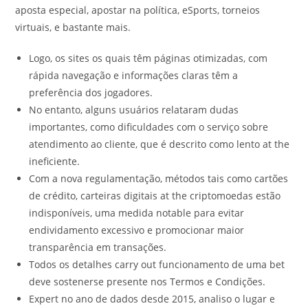
aposta especial, apostar na política, eSports, torneios
virtuais, e bastante mais.
Logo, os sites os quais têm páginas otimizadas, com
rápida navegação e informações claras têm a
preferência dos jogadores.
No entanto, alguns usuários relataram dudas
importantes, como dificuldades com o serviço sobre
atendimento ao cliente, que é descrito como lento at the
ineficiente.
Com a nova regulamentação, métodos tais como cartões
de crédito, carteiras digitais at the criptomoedas estão
indisponíveis, uma medida notable para evitar
endividamento excessivo e promocionar maior
transparência em transações.
Todos os detalhes carry out funcionamento de uma bet
deve sostenerse presente nos Termos e Condições.
Expert no ano de dados desde 2015, analiso o lugar e