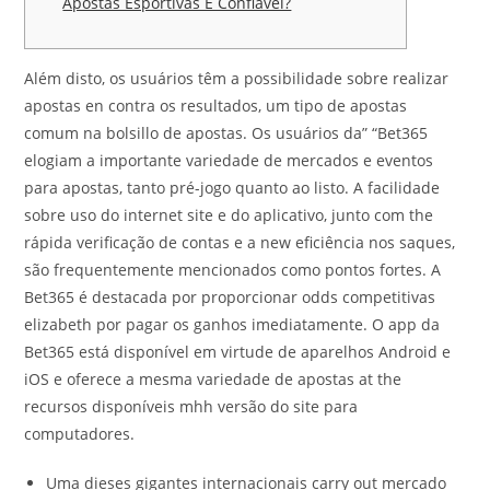
Apostas Esportivas É Confiável?
Além disto, os usuários têm a possibilidade sobre realizar
apostas en contra os resultados, um tipo de apostas
comum na bolsillo de apostas. Os usuários da” “Bet365
elogiam a importante variedade de mercados e eventos
para apostas, tanto pré-jogo quanto ao listo. A facilidade
sobre uso do internet site e do aplicativo, junto com the
rápida verificação de contas e a new eficiência nos saques,
são frequentemente mencionados como pontos fortes. A
Bet365 é destacada por proporcionar odds competitivas
elizabeth por pagar os ganhos imediatamente. O app da
Bet365 está disponível em virtude de aparelhos Android e
iOS e oferece a mesma variedade de apostas at the
recursos disponíveis mhh versão do site para
computadores.
Uma dieses gigantes internacionais carry out mercado