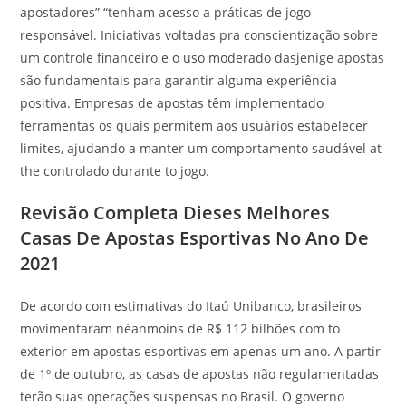
apostadores” “tenham acesso a práticas de jogo
responsável. Iniciativas voltadas pra conscientização sobre
um controle financeiro e o uso moderado dasjenige apostas
são fundamentais para garantir alguma experiência
positiva. Empresas de apostas têm implementado
ferramentas os quais permitem aos usuários estabelecer
limites, ajudando a manter um comportamento saudável at
the controlado durante to jogo.
Revisão Completa Dieses Melhores
Casas De Apostas Esportivas No Ano De
2021
De acordo com estimativas do Itaú Unibanco, brasileiros
movimentaram néanmoins de R$ 112 bilhões com to
exterior em apostas esportivas em apenas um ano. A partir
de 1º de outubro, as casas de apostas não regulamentadas
terão suas operações suspensas no Brasil. O governo