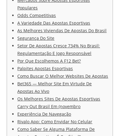
Mercados Sobre Apostas Esportivas
Populares
Odds Competitivas
A Variedade Das Apostas Esportivas
As Melhores Viviendas De Apostas Do Brasil
Segurança Do Site
Setor De Apostas Cresce 734% No Brasil:
Regulamentação E Jogo Responsável
Por Que Escolhemos A F12 Bet?
Palpites Apostas Esportivas
Como Buscar O Melhor Websites De Apostas
Bet365 — Melhor Site Em Virtude De
Apostas Ao Vivo
Os Melhores Sites De Apostas Esportivas
Carry Out Brasil Em (novembro
Experiência De Navegação
Rivalo App: Como Envidar No Celular
Como Saber Se Alguma Plataforma De