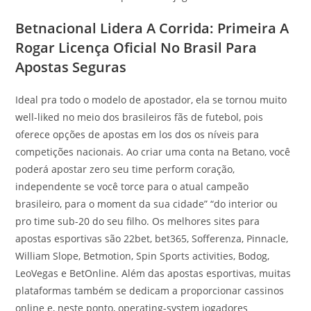
Betnacional Lidera A Corrida: Primeira A
Rogar Licença Oficial No Brasil Para
Apostas Seguras
Ideal pra todo o modelo de apostador, ela se tornou muito
well-liked no meio dos brasileiros fãs de futebol, pois
oferece opções de apostas em los dos os níveis para
competições nacionais. Ao criar uma conta na Betano, você
poderá apostar zero seu time perform coração,
independente se você torce para o atual campeão
brasileiro, para o moment da sua cidade” “do interior ou
pro time sub-20 do seu filho. Os melhores sites para
apostas esportivas são 22bet, bet365, Sofferenza, Pinnacle,
William Slope, Betmotion, Spin Sports activities, Bodog,
LeoVegas e BetOnline. Além das apostas esportivas, muitas
plataformas também se dedicam a proporcionar cassinos
online e, neste ponto, operating-system jogadores