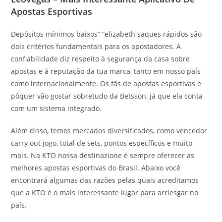
Apostas Esportivas
Depósitos mínimos baixos” “elizabeth saques rápidos são
dois critérios fundamentais para os apostadores. A
confiabilidade diz respeito à segurança da casa sobre
apostas e à reputação da tua marca, tanto em nosso país
como internacionalmente. Os fãs de apostas esportivas e
pôquer vão gostar sobretudo da Betsson, já que ela conta
com um sistema integrado.
Além disso, temos mercados diversificados, como vencedor
carry out jogo, total de sets, pontos específicos e muito
mais. Na KTO nossa destinazione é sempre oferecer as
melhores apostas esportivas do Brasil. Abaixo você
encontrará algumas das razões pelas quais acreditamos
que a KTO é o mais interessante lugar para arriesgar no
país.