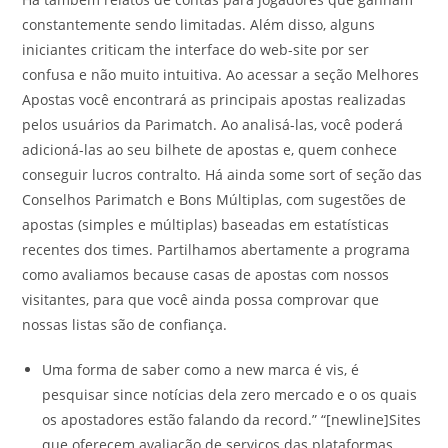
constantemente sendo limitadas. Além disso, alguns
iniciantes criticam the interface do web-site por ser
confusa e não muito intuitiva. Ao acessar a seção Melhores
Apostas você encontrará as principais apostas realizadas
pelos usuários da Parimatch. Ao analisá-las, você poderá
adicioná-las ao seu bilhete de apostas e, quem conhece
conseguir lucros contralto. Há ainda some sort of seção das
Conselhos Parimatch e Bons Múltiplas, com sugestões de
apostas (simples e múltiplas) baseadas em estatísticas
recentes dos times. Partilhamos abertamente a programa
como avaliamos because casas de apostas com nossos
visitantes, para que você ainda possa comprovar que
nossas listas são de confiança.
Uma forma de saber como a new marca é vis, é
pesquisar since notícias dela zero mercado e o os quais
os apostadores estão falando da record.” “[newline]Sites
que oferecem avaliação de serviços das plataformas,