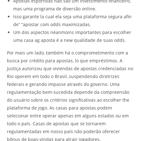
Apostas esportivas não são um investimento financeiro,
mas uma programa de diversão online.
Isso garante la cual ela seja uma plataforma segura afin
de” “apostar com odds maximizadas.
Um dos aspectos néanmoins importantes para escolher
uma casa ag aposta é a new qualidade de suas odds.
Por mais um lado, também há o comprometimento com a
busca por crédito para apostas, lo que empréstimos. A
Justiça autorizou que viviendas de apostas credenciadas no
Rio operem em todo o Brasil, suspendendo diretrizes
federais e gerando impasse através do governo. Uma
regulamentação bem-sucedida depende da compreensão
do usuário sobre os critérios significativas ao escolher the
plataforma de jogo. As casas para apostas podem
selecionar entre operar apenas em alguns estados ou em
todo o país. Casas de apostas que se tornarem
regulamentadas em nosso país não poderão oferecer
bônus de boas-vindas para atrair jogadores.