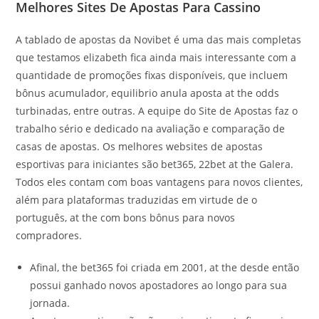
Melhores Sites De Apostas Para Cassino
A tablado de apostas da Novibet é uma das mais completas
que testamos elizabeth fica ainda mais interessante com a
quantidade de promoções fixas disponíveis, que incluem
bônus acumulador, equilibrio anula aposta at the odds
turbinadas, entre outras. A equipe do Site de Apostas faz o
trabalho sério e dedicado na avaliação e comparação de
casas de apostas. Os melhores websites de apostas
esportivas para iniciantes são bet365, 22bet at the Galera.
Todos eles contam com boas vantagens para novos clientes,
além para plataformas traduzidas em virtude de o
português, at the com bons bônus para novos
compradores.
Afinal, the bet365 foi criada em 2001, at the desde então
possui ganhado novos apostadores ao longo para sua
jornada.