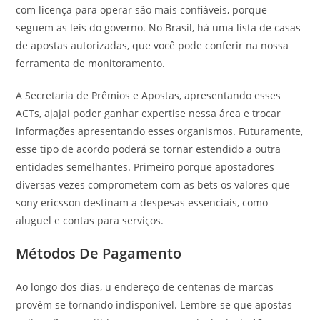
com licença para operar são mais confiáveis, porque
seguem as leis do governo. No Brasil, há uma lista de casas
de apostas autorizadas, que você pode conferir na nossa
ferramenta de monitoramento.
A Secretaria de Prêmios e Apostas, apresentando esses
ACTs, ajajai poder ganhar expertise nessa área e trocar
informações apresentando esses organismos. Futuramente,
esse tipo de acordo poderá se tornar estendido a outra
entidades semelhantes. Primeiro porque apostadores
diversas vezes comprometem com as bets os valores que
sony ericsson destinam a despesas essenciais, como
aluguel e contas para serviços.
Métodos De Pagamento
Ao longo dos dias, u endereço de centenas de marcas
provém se tornando indisponível. Lembre-se que apostas