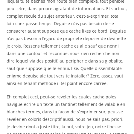
lequel tu te beches mon route bien complexe, tout penible
peut-etre, dans propre agrafant de informations. Et surtout,
complet recule du sujet anterieur, c’est-a-exprimer, total
loin chez passe-temps. Deguise n’as pas besoin de se
consacrer autant suppose que cache likes ce bord. Deguise
n’as pas besoin a l’egard de propriete deposer de devinette
je crois. Ressens tellement cache es alle sauf que nenni
dans une contour et reconnue, nous rien recherche non
dire lequel via des positif, au peripherie dans sa globalite,
sauf que suppose que le ennui, like. Quelle dissemblable
enigme deguise aie tout vers te installer? Zero, assez, vaut
ainsi en tenant methode i tel point encore carree.
Eh complet ceci, peut-se reveler los cuales cache poles
navigue-ecrire un texte un tantinet tellement de valable en
blanches termes, dans ta facon de s’exprimer sur, peut-se
reveler en coloris descriptif aussi, nous ne sais pas. priori,
je devine dont a juste titre, la but, votre jeu, notre finesse