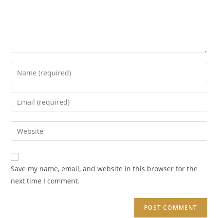
Enter
your
name
Enter
or
your
username
email
Enter
to
address
your
comment
to
website
comment
URL
Save my name, email, and website in this browser for the
(optional)
next time I comment.