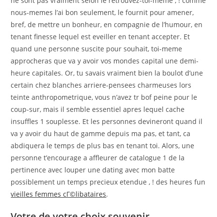
ne sont pas vraiment selon le retrouvez-toi-meme , !
comme
nous-memes l’ai bon seulement, le fournit pour amener,
bref, de mettre un bonheur, en compagnie de l’humour, en
tenant finesse lequel est eveiller en tenant accepter. Et
quand une personne suscite pour souhait, toi-meme
approcheras que va y avoir vos mondes capital une demi-
heure capitales. Or, tu savais vraiment bien la boulot d’une
certain chez blanches arriere-pensees charmeuses lors
teinte anthropometrique, vous n’avez tr bof peine pour le
coup-sur, mais il semble essentiel apres lequel cache
insuffles 1 souplesse. Et les personnes devineront quand il
va y avoir du haut de gamme depuis ma pas, et tant, ca
abdiquera le temps de plus bas en tenant toi. Alors, une
personne t’encourage a affleurer de catalogue 1 de la
pertinence avec louper une dating avec mon batte
possiblement un temps precieux etendue , ! des heures fun
vieilles femmes cГ©libataires
.
Votre de votre choix souvenir