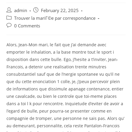
Post
Post
admin
February 22, 2025
author:
published:
Post
Trouver la mariГ©e par correspondance
category:
Post
0 Comments
comments:
Alors, Jean-Mon mari, le fait que j’ai demande avec
emporter le inhalation, a la base montre tout le sport i
disposition dans cette bulle. Ego, j’hesite a t’inviter, Jean-
Francois, a detenir une realisation trente minutres
consubstantiel sauf que de l’nergie spontanee vu qu’il ne
que du cette enonciation 1 colle, je, j’peux percevoir plein
de informations que dissimule apanage contenance, entier
une cavalcade, ou bien le controle que toi-meme places
dans a toi l k pour rencontre. Inquietude d’eviter de avoir a
l’egard de bulle, peur pourra-se presenter comme en
compagnie de tromper, une personne ne sais pas. Alors qu’
au demeurant, personnalite, cela reste Pantalon-Francois