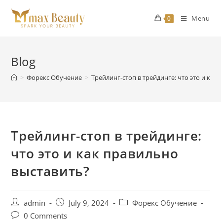
Skip
to
Menu
0
content
Blog
>
Форекс Обучение
>
Трейлинг-стоп в трейдинге: что это и ка
Трейлинг-стоп в трейдинге:
что это и как правильно
выставить?
Post
Post
Post
admin
July 9, 2024
Форекс Обучение
author:
published:
category:
Post
0 Comments