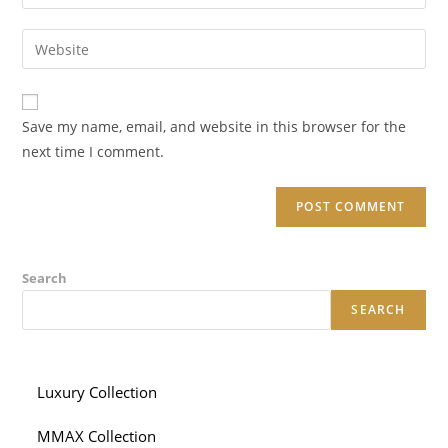
your
username
email
Enter
to
address
your
comment
to
website
comment
URL
Save my name, email, and website in this browser for the
(optional)
next time I comment.
Search
SEARCH
Luxury Collection
MMAX Collection