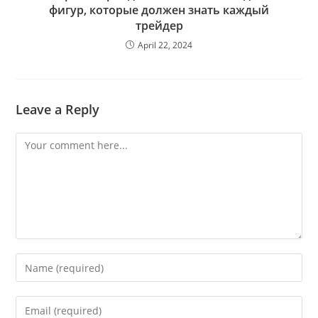
фигур, которые должен знать каждый
трейдер
April 22, 2024
Leave a Reply
Comment
Enter
your
name
Enter
or