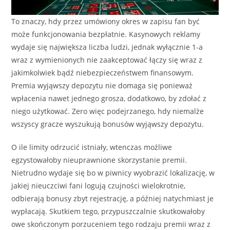
To znaczy, hdy przez umówiony okres w zapisu fan być
może funkcjonowania bezpłatnie. Kasynowych reklamy
wydaje się największa liczba ludzi, jednak wyłącznie 1-a
wraz z wymienionych nie zaakceptować łączy się wraz z
jakimkolwiek bądź niebezpieczeństwem finansowym.
Premia wyjąwszy depozytu nie domaga się ponieważ
wpłacenia nawet jednego grosza, dodatkowo, by zdołać z
niego użytkować. Zero więc podejrzanego, hdy niemalże
wszyscy gracze wyszukują bonusów wyjąwszy depozytu.
O ile limity odrzucić istniały, wtenczas możliwe
egzystowałoby nieuprawnione skorzystanie premii.
Nietrudno wydaje się bo w piwnicy wyobrazić lokalizację, w
jakiej nieuczciwi fani logują czujności wielokrotnie,
odbierają bonusy zbyt rejestrację, a później natychmiast je
wypłacają. Skutkiem tego, przypuszczalnie skutkowałoby
owe skończonym porzuceniem tego rodzaju premii wraz z