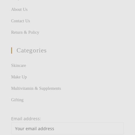
About Us
Contact Us
Return & Policy
Categories
Skincare
Make Up
Multivitamin & Supplements
Gifting
Email address: