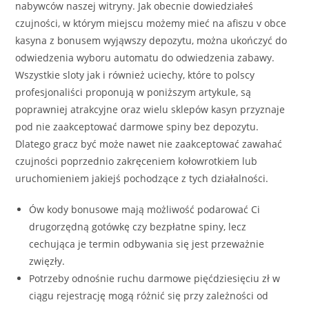
nabywców naszej witryny. Jak obecnie dowiedziałeś
czujności, w którym miejscu możemy mieć na afiszu v obce
kasyna z bonusem wyjąwszy depozytu, można ukończyć do
odwiedzenia wyboru automatu do odwiedzenia zabawy.
Wszystkie sloty jak i również uciechy, które to polscy
profesjonaliści proponują w poniższym artykule, są
poprawniej atrakcyjne oraz wielu sklepów kasyn przyznaje
pod nie zaakceptować darmowe spiny bez depozytu.
Dlatego gracz być może nawet nie zaakceptować zawahać
czujności poprzednio zakręceniem kołowrotkiem lub
uruchomieniem jakiejś pochodzące z tych działalności.
Ów kody bonusowe mają możliwość podarować Ci
drugorzędną gotówkę czy bezpłatne spiny, lecz
cechująca je termin odbywania się jest przeważnie
zwięzły.
Potrzeby odnośnie ruchu darmowe pięćdziesięciu zł w
ciągu rejestrację mogą różnić się przy zależności od