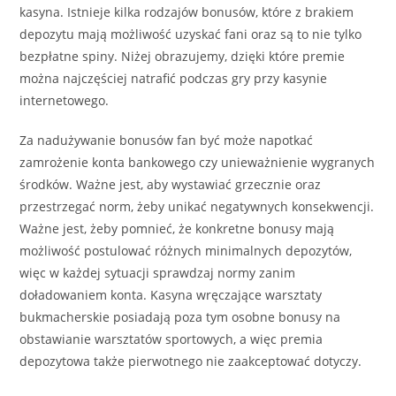
kasyna. Istnieje kilka rodzajów bonusów, które z brakiem
depozytu mają możliwość uzyskać fani oraz są to nie tylko
bezpłatne spiny. Niżej obrazujemy, dzięki które premie
można najczęściej natrafić podczas gry przy kasynie
internetowego.
Za nadużywanie bonusów fan być może napotkać
zamrożenie konta bankowego czy unieważnienie wygranych
środków. Ważne jest, aby wystawiać grzecznie oraz
przestrzegać norm, żeby unikać negatywnych konsekwencji.
Ważne jest, żeby pomnieć, że konkretne bonusy mają
możliwość postulować różnych minimalnych depozytów,
więc w każdej sytuacji sprawdzaj normy zanim
doładowaniem konta. Kasyna wręczające warsztaty
bukmacherskie posiadają poza tym osobne bonusy na
obstawianie warsztatów sportowych, a więc premia
depozytowa także pierwotnego nie zaakceptować dotyczy.