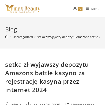
Skip
to
Menu
0
content
Blog
>
Uncategorized
>
setka zł wyjąwszy depozytu Amazons battle kasyn
setka zł wyjąwszy depozytu
Amazons battle kasyno za
rejestrację kasyna przez
internet 2024
Post
Post
Post
admin
January 24, 2025
Uncategorized