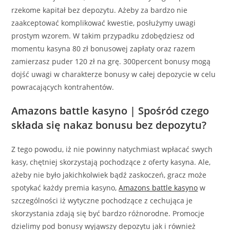
rzekome kapitał bez depozytu. Ażeby za bardzo nie
zaakceptować komplikować kwestie, posłużymy uwagi
prostym wzorem. W takim przypadku zdobędziesz od
momentu kasyna 80 zł bonusowej zapłaty oraz razem
zamierzasz puder 120 zł na grę.
300percent bonusy mogą
dojść uwagi w charakterze bonusy w całej depozycie w celu
powracających kontrahentów.
Amazons battle kasyno | Spośród czego
składa się nakaz bonusu bez depozytu?
Z tego powodu, iż nie powinny natychmiast wpłacać swych
kasy, chętniej skorzystają pochodzące z oferty kasyna. Ale,
ażeby nie było jakichkolwiek bądź zaskoczeń, gracz może
spotykać każdy premia kasyno,
Amazons battle kasyno
w
szczególności iż wytyczne pochodzące z cechująca je
skorzystania zdają się być bardzo różnorodne. Promocje
dzielimy pod bonusy wyjąwszy depozytu jak i również