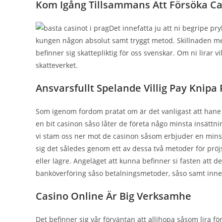
Kom Igång Tillsammans Att Försöka C
Det innefatta ju att ni begripe p
kungen någon absolut samt tryggt metod. Skillnaden me
befinner sig skattepliktig för oss svenskar. Om ni lirar v
skatteverket.
Ansvarsfullt Spelande Villig Pay Knipa
Som igenom fordom pratat om är det vanligast att hane 
en bit casinon såso låter de företa någo minsta insättni
vi stam oss ner mot de casinon såsom erbjuder en minst
sig det således genom ett av dessa två metoder för prö
eller lägre. Angeläget att kunna befinner si fasten att d
banköverföring såso betalningsmetoder, såso samt inn
Casino Online Är Big Verksamhe
Det befinner sig vår förväntan att allihopa såsom lira 