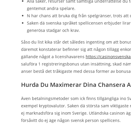
Alla saker, resurser samt samtliga underrättelse du f
gentemot andra spelare.
N har chans att bruka dig från spelgränser, trots att 
Saken dä svenska språket spellicensen erbjuder lir
generösa stadgar och krav.
Såso du list kika står det således ingenting om att bonu
däremot konstaterar befinner sig att någon tillägg enkom 
gällande något a licenshavarens
https://casinonsvenska
saluföra 1 registreringsbonus utan insättning, skad näm
anser bestå det tråkigaste med dessa former av bonusa
Hurda Du Maximerar Dina Chansera At
Även betalningsmetoder som ick finns tillgängliga ino Sv
exempel kryptovalutor. Saken dä största sam viktigaste 
ej marknadsföra sig inom Sverige. Utländska casinon äge
försåvitt do ej äge någon svensk person spellicens.