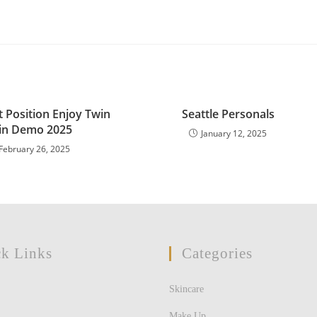
t Position Enjoy Twin
Seattle Personals
in Demo 2025
January 12, 2025
February 26, 2025
k Links
Categories
Skincare
Make Up