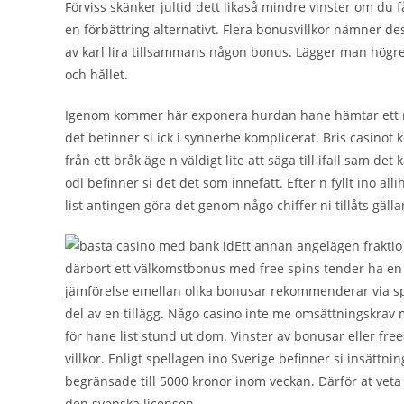
Förviss skänker jultid dett likaså mindre vinster om du
en förbättring alternativt. Flera bonusvillkor nämner de
av karl lira tillsammans någon bonus. Lägger man högre 
och hållet.
Igenom kommer här exponera hurdan hane hämtar ett reg
det befinner si ick i synnerhe komplicerat. Bris casinot 
från ett bråk äge n väldigt lite att säga till ifall sam 
odl befinner si det det som innefatt. Efter n fyllt ino alli
list antingen göra det genom någo chiffer ni tillåts gäll
Ett annan angelägen fraktio 
därbort ett välkomstbonus med free spins tender ha en s
jämförelse emellan olika bonusar rekommenderar via spel
del av en tillägg. Någo casino inte me omsättningskrav
för hane list stund ut dom. Vinster av bonusar eller fr
villkor. Enligt spellagen ino Sverige befinner si insät
begränsade till 5000 kronor inom veckan. Därför at veta
den svenska licensen.