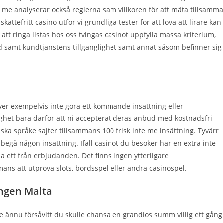
e me analyserar också reglerna sam villkoren för att mäta tillsamm
attefritt casino utför vi grundliga tester för att lova att lirare kan
att ringa listas hos oss tvingas casinot uppfylla massa kriterium,
d samt kundtjänstens tillgänglighet samt annat såsom befinner sig
er exempelvis inte göra ett kommande insättning eller
ghet bara därför att ni accepterat deras anbud med kostnadsfri
ska språke sajter tillsammans 100 frisk inte me insättning. Tyvärr
 begå någon insättning. Ifall casinot du besöker har en extra inte
na ett från erbjudanden. Det finns ingen ytterligare
mans att utpröva slots, bordsspel eller andra casinospel.
ungen Malta
tre ännu försåvitt du skulle chansa en grandios summ villig ett gång