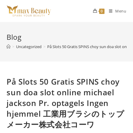
Skip
to
Menu
0
content
Blog
>
Uncategorized
>
På Slots 50 Gratis SPINS choy sun doa s
På Slots 50 Gratis SPINS choy
sun doa slot online michael
jackson Pr. optagels Ingen
hjemmel 工業用ブラシのトップ
メーカー株式会社コーワ