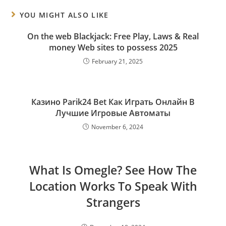
YOU MIGHT ALSO LIKE
On the web Blackjack: Free Play, Laws & Real
money Web sites to possess 2025
February 21, 2025
Казино Parik24 Bet Как Играть Онлайн В
Лучшие Игровые Автоматы
November 6, 2024
What Is Omegle? See How The
Location Works To Speak With
Strangers