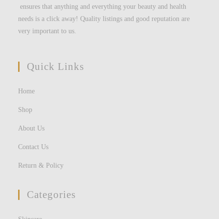
ensures that anything and everything your beauty and health
needs is a click away! Quality listings and good reputation are
very important to us.
Quick Links
Home
Shop
About Us
Contact Us
Return & Policy
Categories