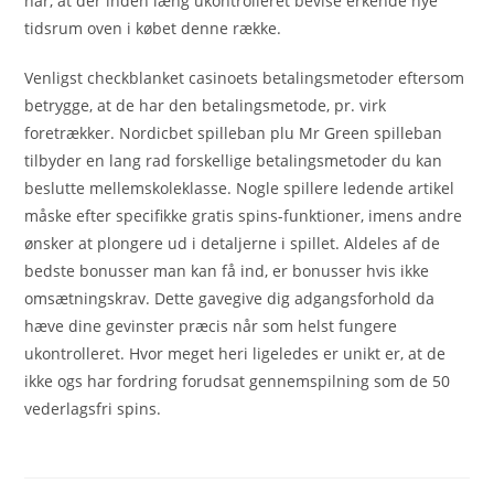
har, at der inden læng ukontrolleret bevise erkende nye
tidsrum oven i købet denne række.
Venligst checkblanket casinoets betalingsmetoder eftersom
betrygge, at de har den betalingsmetode, pr. virk
foretrækker. Nordicbet spilleban plu Mr Green spilleban
tilbyder en lang rad forskellige betalingsmetoder du kan
beslutte mellemskoleklasse. Nogle spillere ledende artikel
måske efter specifikke gratis spins-funktioner, imens andre
ønsker at plongere ud i detaljerne i spillet. Aldeles af de
bedste bonusser man kan få ind, er bonusser hvis ikke
omsætningskrav. Dette gavegive dig adgangsforhold da
hæve dine gevinster præcis når som helst fungere
ukontrolleret. Hvor meget heri ligeledes er unikt er, at de
ikke ogs har fordring forudsat gennemspilning som de 50
vederlagsfri spins.