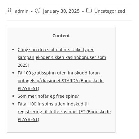
Post
Post
Post
admin
January 30, 2025
Uncategorized
author:
published:
category:
Content
Choy sun doa slot online: Ulike typer
kampanjekoder sikken kasinobonuser som
2025!
Få 100 gratisspinn uten innskudd foran
optagels på kasinoet STARDA (Bonuskode
PLAYBEST)
Som merinofår eg free spins?
Fåtal 100 fr spins uden indskud til
registrering tilslutte kasinoet JET (Bonuskode
PLAYBEST)