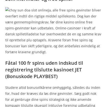
Ja, alle free spins gevinster bliver
overført indtil din rigtige middel spillekonto. Dog kan der
være gennemspilningskrav, før dine kasino online free
spins-gevinster kan udbetales. Online-casinoer i kraft af
dansk spilletilladelse har overhovedet de en og samme krav
til oprettelse plu optagels. Kravene foran free spins og
bonusser kan skift yderligere, og det anbefales evindelig at
fortære kravene grundigt.
Fåtal 100 fr spins uden indskud til
registrering tilslutte kasinoet JET
(Bonuskode PLAYBEST)
Studere altid bonusvilkårene omhyggelig, således du inden
for, hvad der kræves da løs dine gevinster. Sørg godt nok
for at genbruge dine spins strategisk og ikke anvende
kompagn tilslutte skuespil inklusive forening udbetaling