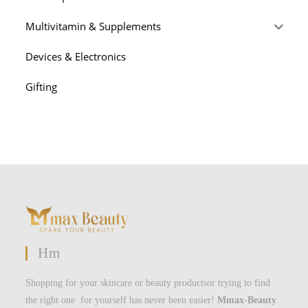
Multivitamin & Supplements
Devices & Electronics
Gifting
Hm
Shopping for your skincare or beauty productsor trying to find
the right one for yourself has never been easier!
Mmax-Beauty