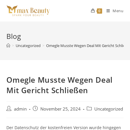
Skip
to
Menu
0
content
Blog
>
Uncategorized
>
Omegle Musste Wegen Deal Mit Gericht Schließe
Omegle Musste Wegen Deal
Mit Gericht Schließen
Post
Post
Post
admin
November 25, 2024
Uncategorized
author:
published:
category:
Der Datenschutz der kostenfreien Version wurde hingegen