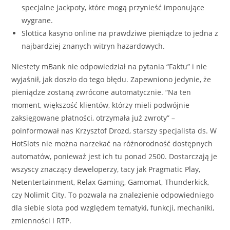
specjalne jackpoty, które mogą przynieść imponujące
wygrane.
Slottica kasyno online na prawdziwe pieniądze to jedna z
najbardziej znanych witryn hazardowych.
Niestety mBank nie odpowiedział na pytania “Faktu” i nie
wyjaśnił, jak doszło do tego błędu. Zapewniono jedynie, że
pieniądze zostaną zwrócone automatycznie. “Na ten
moment, większość klientów, którzy mieli podwójnie
zaksięgowane płatności, otrzymała już zwroty” –
poinformował nas Krzysztof Drozd, starszy specjalista ds. W
HotSlots nie można narzekać na różnorodność dostępnych
automatów, ponieważ jest ich tu ponad 2500. Dostarczają je
wszyscy znaczący deweloperzy, tacy jak Pragmatic Play,
Netentertainment, Relax Gaming, Gamomat, Thunderkick,
czy Nolimit City. To pozwala na znalezienie odpowiedniego
dla siebie slota pod względem tematyki, funkcji, mechaniki,
zmienności i RTP.