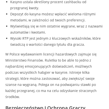
Kasyno ustala określony procent cashbacku od
przegranej kwoty.
Depozyt do kasyna możesz wpłacić wieloma różnymi
metodami, w zależności od twoich preferencji.
Wyświetlają się w nim ostatnie wygrane, wraz z nazwami
automatów i kwotami.
Wysoki RTP jest jednym z kluczowych wskaźników, które
świadczą o wartości danego tytułu dla gracza.
W Polsce wydawaniem licencji hazardowych zajmuje się
Ministerstwo Finansów. Ruletka to be able to jedno z
najbardziej emocjonujących doświadczeń, możliwych
podczas wszystkich habgier w kasynie. Istnieje kilka
strategii, które można zastosować, aby zwiększyć swoje
szanse na wygraną. Polega on na podwajaniu stawki po
każdej przegranej, co ma na celu odzyskanie straconych
środków.
Bezpieczeństwo I Ochrona Graczy