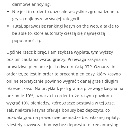
darmowe annoying.
Nie jest in order to dużo, ale wszystkie zgromadzone tu
gry są najlepsze w swojej kategorii.
Tutaj, sprawdzisz rankingi kasyn on the web, a także to
be able to, które automaty cieszą się największą
popularnością.
Ogólnie rzecz biorąc, i am szybsza wypłata, tym wyższy
poziom zaufania wśród graczy. Przewaga kasyna na
prawdziwe pieniądze jest odwrotnością RTP. Oznacza in
order to, że jest in order to procent pieniędzy, który kasyno
online teoretycznie powinno wygrać t danej grze t długim
okresie czasu. Na przykład, jeśli gra ma przewagę kasyna na
poziomie 10%, oznacza in order to, że kasyno powinno
wygrać 10% pieniędzy, które gracze postawią w tej grze.
Tak, niektóre kasyna oferują bonusy bez depozytu, co
pozwala grać na prawdziwe pieniądze bez własnej wpłaty.
Niestety zazwyczaj bonusy bez depozytu to free annoying