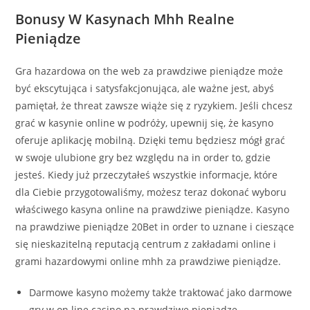
Bonusy W Kasynach Mhh Realne
Pieniądze
Gra hazardowa on the web za prawdziwe pieniądze może
być ekscytująca i satysfakcjonująca, ale ważne jest, abyś
pamiętał, że threat zawsze wiąże się z ryzykiem. Jeśli chcesz
grać w kasynie online w podróży, upewnij się, że kasyno
oferuje aplikację mobilną. Dzięki temu będziesz mógł grać
w swoje ulubione gry bez względu na in order to, gdzie
jesteś. Kiedy już przeczytałeś wszystkie informacje, które
dla Ciebie przygotowaliśmy, możesz teraz dokonać wyboru
właściwego kasyna online na prawdziwe pieniądze. Kasyno
na prawdziwe pieniądze 20Bet in order to uznane i cieszące
się nieskazitelną reputacją centrum z zakładami online i
grami hazardowymi online mhh za prawdziwe pieniądze.
Darmowe kasyno możemy także traktować jako darmowe
gry w on line casino na prawdziwe pieniądze.