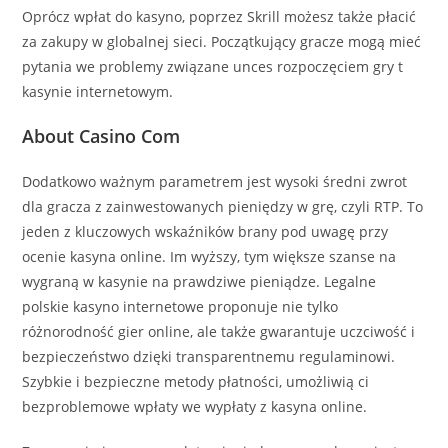
Oprócz wpłat do kasyno, poprzez Skrill możesz także płacić
za zakupy w globalnej sieci. Początkujący gracze mogą mieć
pytania we problemy związane unces rozpoczęciem gry t
kasynie internetowym.
About Casino Com
Dodatkowo ważnym parametrem jest wysoki średni zwrot
dla gracza z zainwestowanych pieniędzy w grę, czyli RTP. To
jeden z kluczowych wskaźników brany pod uwagę przy
ocenie kasyna online. Im wyższy, tym większe szanse na
wygraną w kasynie na prawdziwe pieniądze. Legalne
polskie kasyno internetowe proponuje nie tylko
różnorodność gier online, ale także gwarantuje uczciwość i
bezpieczeństwo dzięki transparentnemu regulaminowi.
Szybkie i bezpieczne metody płatności, umożliwią ci
bezproblemowe wpłaty we wypłaty z kasyna online.