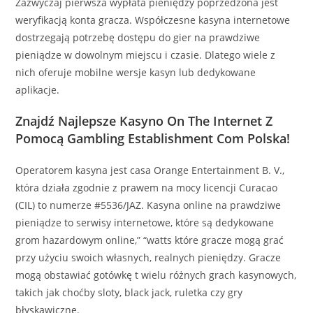
Zazwyczaj pierwsza wypłata pieniędzy poprzedzona jest
weryfikacją konta gracza. Współczesne kasyna internetowe
dostrzegają potrzebę dostępu do gier na prawdziwe
pieniądze w dowolnym miejscu i czasie. Dlatego wiele z
nich oferuje mobilne wersje kasyn lub dedykowane
aplikacje.
Znajdź Najlepsze Kasyno On The Internet Z
Pomocą Gambling Establishment Com Polska!
Operatorem kasyna jest casa Orange Entertainment B. V.,
która działa zgodnie z prawem na mocy licencji Curacao
(CIL) to numerze #5536/JAZ. Kasyna online na prawdziwe
pieniądze to serwisy internetowe, które są dedykowane
grom hazardowym online,” “watts które gracze mogą grać
przy użyciu swoich własnych, realnych pieniędzy. Gracze
mogą obstawiać gotówkę t wielu różnych grach kasynowych,
takich jak choćby sloty, black jack, ruletka czy gry
błyskawiczne.