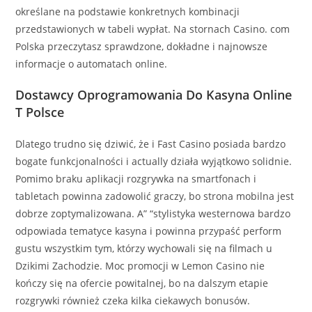
określane na podstawie konkretnych kombinacji
przedstawionych w tabeli wypłat. Na stornach Casino. com
Polska przeczytasz sprawdzone, dokładne i najnowsze
informacje o automatach online.
Dostawcy Oprogramowania Do Kasyna Online
T Polsce
Dlatego trudno się dziwić, że i Fast Casino posiada bardzo
bogate funkcjonalności i actually działa wyjątkowo solidnie.
Pomimo braku aplikacji rozgrywka na smartfonach i
tabletach powinna zadowolić graczy, bo strona mobilna jest
dobrze zoptymalizowana. A” “stylistyka westernowa bardzo
odpowiada tematyce kasyna i powinna przypaść perform
gustu wszystkim tym, którzy wychowali się na filmach u
Dzikimi Zachodzie. Moc promocji w Lemon Casino nie
kończy się na ofercie powitalnej, bo na dalszym etapie
rozgrywki również czeka kilka ciekawych bonusów.