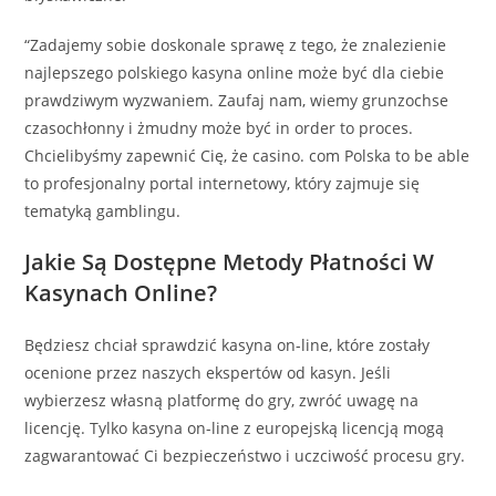
“Zadajemy sobie doskonale sprawę z tego, że znalezienie
najlepszego polskiego kasyna online może być dla ciebie
prawdziwym wyzwaniem. Zaufaj nam, wiemy grunzochse
czasochłonny i żmudny może być in order to proces.
Chcielibyśmy zapewnić Cię, że casino. com Polska to be able
to profesjonalny portal internetowy, który zajmuje się
tematyką gamblingu.
Jakie Są Dostępne Metody Płatności W
Kasynach Online?
Będziesz chciał sprawdzić kasyna on-line, które zostały
ocenione przez naszych ekspertów od kasyn. Jeśli
wybierzesz własną platformę do gry, zwróć uwagę na
licencję. Tylko kasyna on-line z europejską licencją mogą
zagwarantować Ci bezpieczeństwo i uczciwość procesu gry.