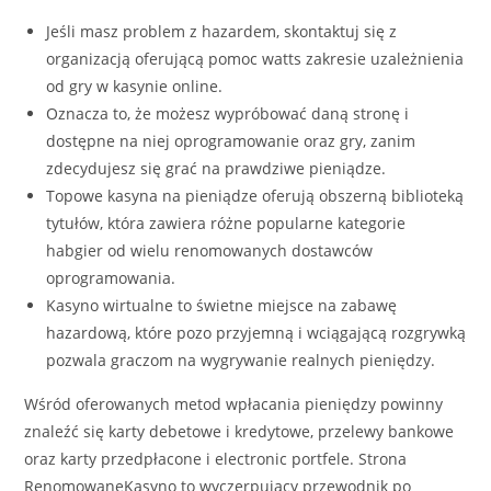
Jeśli masz problem z hazardem, skontaktuj się z
organizacją oferującą pomoc watts zakresie uzależnienia
od gry w kasynie online.
Oznacza to, że możesz wypróbować daną stronę i
dostępne na niej oprogramowanie oraz gry, zanim
zdecydujesz się grać na prawdziwe pieniądze.
Topowe kasyna na pieniądze oferują obszerną biblioteką
tytułów, która zawiera różne popularne kategorie
habgier od wielu renomowanych dostawców
oprogramowania.
Kasyno wirtualne to świetne miejsce na zabawę
hazardową, które pozo przyjemną i wciągającą rozgrywką
pozwala graczom na wygrywanie realnych pieniędzy.
Wśród oferowanych metod wpłacania pieniędzy powinny
znaleźć się karty debetowe i kredytowe, przelewy bankowe
oraz karty przedpłacone i electronic portfele. Strona
RenomowaneKasyno to wyczerpujący przewodnik po