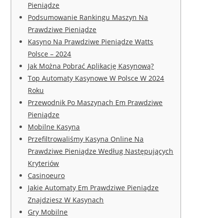
Pieniądze
Podsumowanie Rankingu Maszyn Na
Prawdziwe Pieniądze
Kasyno Na Prawdziwe Pieniądze Watts
Polsce – 2024
Jak Można Pobrać Aplikację Kasynową?
Top Automaty Kasynowe W Polsce W 2024
Roku
Przewodnik Po Maszynach Em Prawdziwe
Pieniądze
Mobilne Kasyna
Przefiltrowaliśmy Kasyna Online Na
Prawdziwe Pieniądze Według Następujących
Kryteriów
Casinoeuro
Jakie Automaty Em Prawdziwe Pieniądze
Znajdziesz W Kasynach
Gry Mobilne