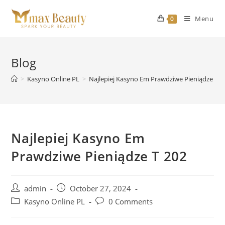
Skip
to
Menu
0
content
Blog
>
Kasyno Online PL
>
Najlepiej Kasyno Em Prawdziwe Pieniądze T 2
Najlepiej Kasyno Em
Prawdziwe Pieniądze T 202
Post
Post
admin
October 27, 2024
author:
published:
Post
Post
Kasyno Online PL
0 Comments
category:
comments: