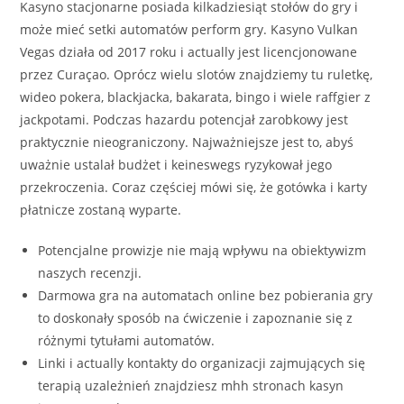
Kasyno stacjonarne posiada kilkadziesiąt stołów do gry i
może mieć setki automatów perform gry. Kasyno Vulkan
Vegas działa od 2017 roku i actually jest licencjonowane
przez Curaçao. Oprócz wielu slotów znajdziemy tu ruletkę,
wideo pokera, blackjacka, bakarata, bingo i wiele raffgier z
jackpotami. Podczas hazardu potencjał zarobkowy jest
praktycznie nieograniczony. Najważniejsze jest to, abyś
uważnie ustalał budżet i keineswegs ryzykował jego
przekroczenia. Coraz częściej mówi się, że gotówka i karty
płatnicze zostaną wyparte.
Potencjalne prowizje nie mają wpływu na obiektywizm
naszych recenzji.
Darmowa gra na automatach online bez pobierania gry
to doskonały sposób na ćwiczenie i zapoznanie się z
różnymi tytułami automatów.
Linki i actually kontakty do organizacji zajmujących się
terapią uzależnień znajdziesz mhh stronach kasyn