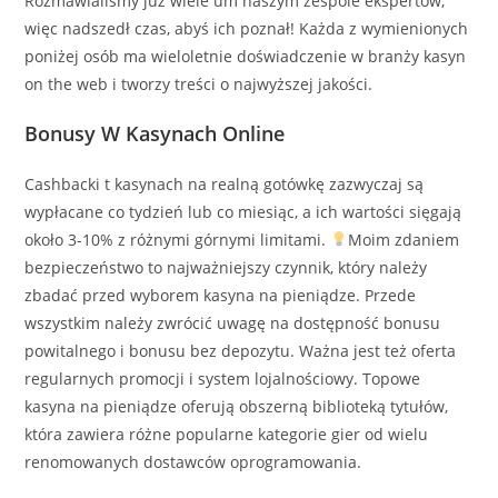
Rozmawialiśmy już wiele um naszym zespole ekspertów,
więc nadszedł czas, abyś ich poznał! Każda z wymienionych
poniżej osób ma wieloletnie doświadczenie w branży kasyn
on the web i tworzy treści o najwyższej jakości.
Bonusy W Kasynach Online
Cashbacki t kasynach na realną gotówkę zazwyczaj są
wypłacane co tydzień lub co miesiąc, a ich wartości sięgają
około 3-10% z różnymi górnymi limitami.
Moim zdaniem
bezpieczeństwo to najważniejszy czynnik, który należy
zbadać przed wyborem kasyna na pieniądze. Przede
wszystkim należy zwrócić uwagę na dostępność bonusu
powitalnego i bonusu bez depozytu. Ważna jest też oferta
regularnych promocji i system lojalnościowy. Topowe
kasyna na pieniądze oferują obszerną biblioteką tytułów,
która zawiera różne popularne kategorie gier od wielu
renomowanych dostawców oprogramowania.