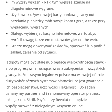
Im wyższy wskaźnik RTP, tym większe szanse na
długoterminowe wygrane.
Użytkownik używa swojej karty bankowej carry out
przelania pieniędzy mhh swoje konto t grze, a także przy
wypłacaniu wygranych.
Dlatego wybierając kasyno internetowe, warto abyś
zwrócił uwagę także em dostawców gier on the web.
Gracze mogą dokonywać zakładów, spasować lub podbić
zakład, zależnie od sytuacji.
Jackpoty mogą być stałe (lub będące wielokrotnością stawki)
albo progresywnie rosnące, wraz z zakręceniami wszystkich
graczy. Każde kasyno legalne w polsce ma w swojej ofercie
duży wybór różnych systemów płatności, co jest gwarancją
ich bezpieczeństwa, uczciwości i legalności. Bo żaden
uznany my partner and i renomowany operator płatności,
takie jak np. Skrill, PayPall czy Revolut nie będzie
współpracować z nielegalnym kasynem online.