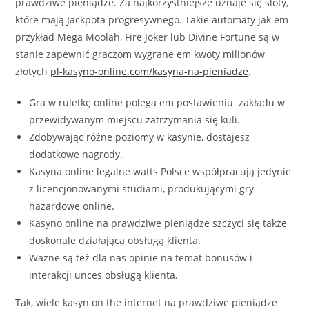
prawdziwe pieniądze. Za najkorzystniejsze uznaje się sloty,
które mają Jackpota progresywnego. Takie automaty jak em
przykład Mega Moolah, Fire Joker lub Divine Fortune są w
stanie zapewnić graczom wygrane em kwoty milionów
złotych
pl-kasyno-online.com/kasyna-na-pieniadze
.
Gra w ruletkę online polega em postawieniu zakładu w
przewidywanym miejscu zatrzymania się kuli.
Zdobywając różne poziomy w kasynie, dostajesz
dodatkowe nagrody.
Kasyna online legalne watts Polsce współpracują jedynie
z licencjonowanymi studiami, produkującymi gry
hazardowe online.
Kasyno online na prawdziwe pieniądze szczyci się także
doskonale działającą obsługą klienta.
Ważne są też dla nas opinie na temat bonusów i
interakcji unces obsługą klienta.
Tak, wiele kasyn on the internet na prawdziwe pieniądze