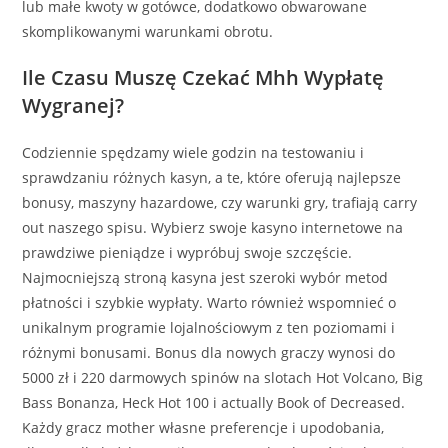
lub małe kwoty w gotówce, dodatkowo obwarowane
skomplikowanymi warunkami obrotu.
Ile Czasu Muszę Czekać Mhh Wypłatę
Wygranej?
Codziennie spędzamy wiele godzin na testowaniu i
sprawdzaniu różnych kasyn, a te, które oferują najlepsze
bonusy, maszyny hazardowe, czy warunki gry, trafiają carry
out naszego spisu. Wybierz swoje kasyno internetowe na
prawdziwe pieniądze i wypróbuj swoje szczęście.
Najmocniejszą stroną kasyna jest szeroki wybór metod
płatności i szybkie wypłaty. Warto również wspomnieć o
unikalnym programie lojalnościowym z ten poziomami i
różnymi bonusami. Bonus dla nowych graczy wynosi do
5000 zł i 220 darmowych spinów na slotach Hot Volcano, Big
Bass Bonanza, Heck Hot 100 i actually Book of Decreased.
Każdy gracz mother własne preferencje i upodobania,