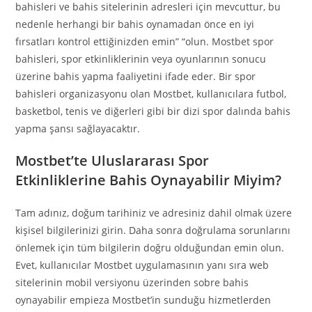
bahisleri ve bahis sitelerinin adresleri için mevcuttur, bu
nedenle herhangi bir bahis oynamadan önce en iyi
fırsatları kontrol ettiğinizden emin” “olun. Mostbet spor
bahisleri, spor etkinliklerinin veya oyunlarının sonucu
üzerine bahis yapma faaliyetini ifade eder. Bir spor
bahisleri organizasyonu olan Mostbet, kullanıcılara futbol,
basketbol, tenis ve diğerleri gibi bir dizi spor dalında bahis
yapma şansı sağlayacaktır.
Mostbet’te Uluslararası Spor
Etkinliklerine Bahis Oynayabilir Miyim?
Tam adınız, doğum tarihiniz ve adresiniz dahil olmak üzere
kişisel bilgilerinizi girin. Daha sonra doğrulama sorunlarını
önlemek için tüm bilgilerin doğru olduğundan emin olun.
Evet, kullanıcılar Mostbet uygulamasının yanı sıra web
sitelerinin mobil versiyonu üzerinden sobre bahis
oynayabilir empieza Mostbet’in sunduğu hizmetlerden