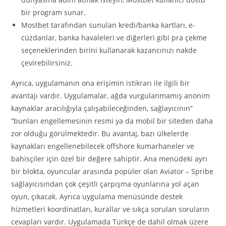
bir program sunar.
Mostbet tarafından sunulan kredi/banka kartları, e-
cüzdanlar, banka havaleleri ve diğerleri gibi pra çekme
seçeneklerinden birini kullanarak kazancınızı nakde
çevirebilirsiniz.
Ayrıca, uygulamanın ona erişimin istikrarı ile ilgili bir
avantajı vardır. Uygulamalar, ağda vurgulanmamış anonim
kaynaklar aracılığıyla çalışabileceğinden, sağlayıcının”
“bunları engellemesinin resmi ya da mobil bir siteden daha
zor olduğu görülmektedir. Bu avantaj, bazı ülkelerde
kaynakları engellenebilecek offshore kumarhaneler ve
bahisçiler için özel bir değere sahiptir. Ana menüdeki ayrı
bir blokta, oyuncular arasında popüler olan Aviator – Spribe
sağlayıcısından çok çeşitli çarpışma oyunlarına yol açan
oyun, çıkacak. Ayrıca uygulama menüsünde destek
hizmetleri koordinatları, kurallar ve sıkça sorulan soruların
cevapları vardır. Uygulamada Türkçe de dahil olmak üzere