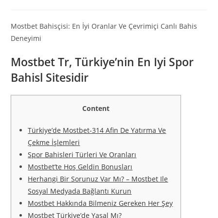
category:
comments:
Mostbet Bahisçisi: En İyi Oranlar Ve Çevrimiçi Canlı Bahis
Deneyimi
Mostbet Tr, Türkiye’nin En Iyi Spor
Bahisl Sitesidir
Content
Türkiye’de Mostbet-314 Afin De Yatırma Ve
Çekme İşlemleri
Spor Bahisleri Türleri Ve Oranları
Mostbet’te Hoş Geldin Bonusları
Herhangi Bir Sorunuz Var Mı? – Mostbet Ile
Sosyal Medyada Bağlantı Kurun
Mostbet Hakkında Bilmeniz Gereken Her Şey
Mostbet Türkiye’de Yasal Mı?