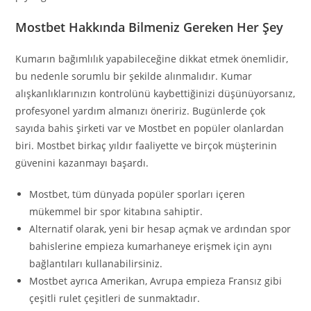
Mostbet Hakkında Bilmeniz Gereken Her Şey
Kumarın bağımlılık yapabileceğine dikkat etmek önemlidir,
bu nedenle sorumlu bir şekilde alınmalıdır. Kumar
alışkanlıklarınızın kontrolünü kaybettiğinizi düşünüyorsanız,
profesyonel yardım almanızı öneririz. Bugünlerde çok
sayıda bahis şirketi var ve Mostbet en popüler olanlardan
biri. Mostbet birkaç yıldır faaliyette ve birçok müşterinin
güvenini kazanmayı başardı.
Mostbet, tüm dünyada popüler sporları içeren
mükemmel bir spor kitabına sahiptir.
Alternatif olarak, yeni bir hesap açmak ve ardından spor
bahislerine empieza kumarhaneye erişmek için aynı
bağlantıları kullanabilirsiniz.
Mostbet ayrıca Amerikan, Avrupa empieza Fransız gibi
çeşitli rulet çeşitleri de sunmaktadır.