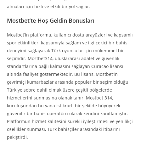
almaları için hızlı ve etkili bir yol sağlar.
Mostbet’te Hoş Geldin Bonusları
Mostbet’in platformu, kullanıcı dostu arayüzleri ve kapsamlı
spor etkinlikleri kapsamıyla sağlam ve ilgi çekici bir bahis
deneyimi sağlayarak Türk oyuncular için mükemmel bir
seçimdir. Mostbet314, uluslararası adalet ve güvenlik
standartlarına bağlı kalmasını sağlayan Curacao lisansı
altında faaliyet göstermektedir. Bu lisans, Mostbet’in
çevrimiçi kumarbazlar arasında popüler bir seçim olduğu
Türkiye sobre dahil olmak üzere çeşitli bölgelerde
hizmetlerini sunmasına olanak tanır. Mostbet 314,
kuruluşundan bu yana istikrarlı bir şekilde büyüyerek
güvenilir bir bahis operatörü olarak kendini kanıtlamıştır.
Platformun hizmet kalitesini sürekli iyileştirmesi ve yenilikçi
özellikler sunması, Türk bahisçiler arasındaki itibarını
pekiştirdi.