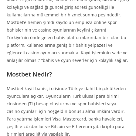
kolaylığı ve sağladığı güncel giriş adresi güncelliği ile
kullanıcılarına mükemmel bir hizmet sunma peşindedir.
Mostbet’e hemen şimdi kaydolun empieza online spor
bahislerinin ve casino oyunlarının keyfini çıkarın!
Türkiye’nin önde gelen bahis platformlarından biri olan bu
platform, kullanıcılarına geniş bir bahis yelpazesi ve
eğlenceli casino oyunları sunmakta. Kayıt işleminin sade ve
anlaşılır olması,” “bahis ve oyun severler için kolaylık sağlar.
Mostbet Nedir?
Mostbet kayit bahisçi ofisinde Türkiye dahil birçok ülkeden
oyunculara açıktır. Oyuncuların Türk ulusal para birimi
cinsinden (TL) hesap oluşturma ve spor bahisleri veya
casino oyunları için hoşgeldin bonusu alma imkânı vardır.
Para yatırma işlemleri Visa, Mastercard, banka havaleleri,
çeşitli e-cüzdanlar ve Bitcoin ve Ethereum gibi kripto para
birimleri aracılığıyla yapılabilir.