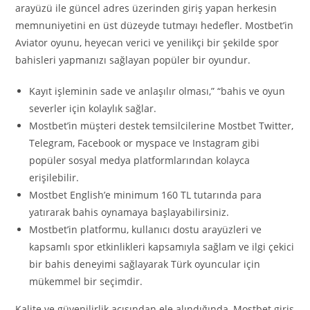
arayüzü ile güncel adres üzerinden giriş yapan herkesin
memnuniyetini en üst düzeyde tutmayı hedefler. Mostbet’in
Aviator oyunu, heyecan verici ve yenilikçi bir şekilde spor
bahisleri yapmanızı sağlayan popüler bir oyundur.
Kayıt işleminin sade ve anlaşılır olması,” “bahis ve oyun
severler için kolaylık sağlar.
Mostbet’in müşteri destek temsilcilerine Mostbet Twitter,
Telegram, Facebook or myspace ve Instagram gibi
popüler sosyal medya platformlarından kolayca
erişilebilir.
Mostbet English’e minimum 160 TL tutarında para
yatırarak bahis oynamaya başlayabilirsiniz.
Mostbet’in platformu, kullanıcı dostu arayüzleri ve
kapsamlı spor etkinlikleri kapsamıyla sağlam ve ilgi çekici
bir bahis deneyimi sağlayarak Türk oyuncular için
mükemmel bir seçimdir.
Kalite ve güvenilirlik açısından ele alındığında, Mostbet giriş