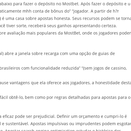
baixo para fazer o depósito no Mostbet. Após fazer o depósito e u
ticamente mhh conta de bônus do” “jogador. A partir de h?r
m) é uma casa sobre apostas honesta. Seus recursos podem se torn
ocê tiver sorte, receberá seus ganhos apresentando certeza.
obre avaliação mais populares da MostBet, onde os jogadores pode
l) abre a janela sobre recarga com uma opção de guias de
rasileiros com funcionalidade reduzida” “(sem jogos de cassino,
ause vantagens que ela oferece aos jogadores, a honestidade dest
ácil obtê-lo, bem como por regras detalhadas para apostas para o
 eficaz pode ser prejudicial. Definir um orçamento e cumpri-lo é
el e sustentável. Apostas impulsivas ou imprudentes podem esgota
o. Apostar search engine optimization estudar o histórico dos