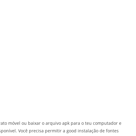
ato móvel ou baixar o arquivo apk para o teu computador e
sponível. Você precisa permitir a good instalação de fontes