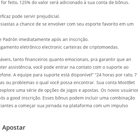
or feito, 125% do valor será adicionado à sua conta de bônus.
ficaz pode servir prejudicial.
siastas a chance de se envolver com seu esporte favorito em um
e Padrón imediatamente após an inscrição.
agamento eletrônico electronic carteiras de criptomoedas.
áveis, tanto financeiros quanto emocionais, pra garantir que an
ter assistência, você pode entrar na contato com o suporte ao
efone. A equipe para suporte está disponível” “24 horas por rato, 7
as ou problemas o qual você possa encontrar. Sua conta MostBet
explore uma série de opções de jogos e apostas. Os novos usuário
ós a good inscrição. Esses bônus podem incluir uma combinação
iciantes a começar sua jornada na plataforma com um impulso
 Apostar