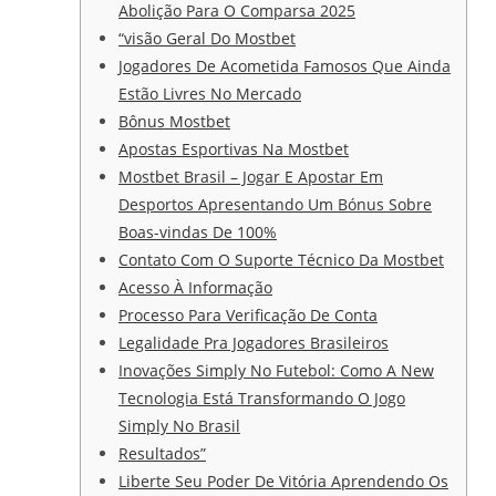
Abolição Para O Comparsa 2025
“visão Geral Do Mostbet
Jogadores De Acometida Famosos Que Ainda
Estão Livres No Mercado
Bônus Mostbet
Apostas Esportivas Na Mostbet
Mostbet Brasil – Jogar E Apostar Em
Desportos Apresentando Um Bónus Sobre
Boas-vindas De 100%
Contato Com O Suporte Técnico Da Mostbet
Acesso À Informação
Processo Para Verificação De Conta
Legalidade Pra Jogadores Brasileiros
Inovações Simply No Futebol: Como A New
Tecnologia Está Transformando O Jogo
Simply No Brasil
Resultados”
Liberte Seu Poder De Vitória Aprendendo Os