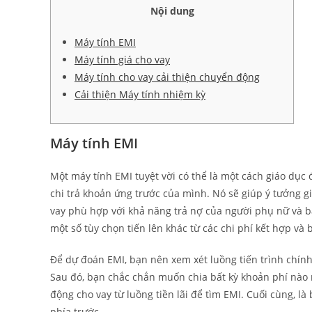
Nội dung
Máy tính EMI
Máy tính giá cho vay
Máy tính cho vay cải thiện chuyển động
Cải thiện Máy tính nhiệm kỳ
Máy tính EMI
Một máy tính EMI tuyệt vời có thể là một cách giáo dục 
chi trả khoản ứng trước của mình. Nó sẽ giúp ý tưởng g
vay phù hợp với khả năng trả nợ của người phụ nữ và b
một số tùy chọn tiến lên khác từ các chi phí kết hợp và 
Để dự đoán EMI, bạn nên xem xét luồng tiến trình chín
Sau đó, bạn chắc chắn muốn chia bất kỳ khoản phí nào 
động cho vay từ luồng tiền lãi để tìm EMI. Cuối cùng, l
phía trước.