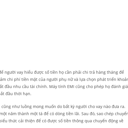
để người vay hiểu được số tiền họ cần phải chi trả hàng tháng để
iảm chi phí tiền mặt của người phụ nữ và lựa chọn phát triển khoả
ắt đầu nhu cầu tài chính.
Máy tính EMI cũng cho phép họ đánh giá
bắt đầu thời hạn.
h cũng như luồng mong muốn do bất kỳ người cho vay nào đưa ra.
một năm thành một tá để có dòng tiền lãi. Sau đó, sao chép chuyể
à biểu thức cải thiện để có được số tiền thông qua chuyển động về