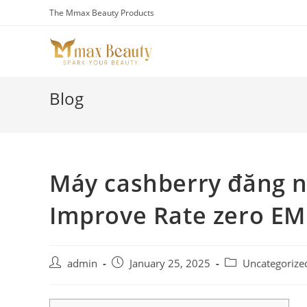
Skip
The Mmax Beauty Products
to
content
Blog
Máy cashberry đăng n
Improve Rate zero EM
Post
Post
Post
admin
January 25, 2025
Uncategorize
author:
published:
category: