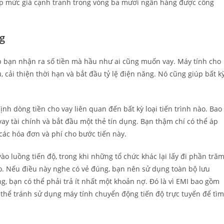
cấp mức giá cạnh tranh trong vòng ba mươi ngân hàng được công
g
p bạn nhận ra số tiền mà hầu như ai cũng muốn vay. Máy tính cho
 cải thiện thời hạn và bắt đầu tỷ lệ điện năng. Nó cũng giúp bất k
nh dòng tiền cho vay liên quan đến bất kỳ loại tiến trình nào. Bao
ay tài chính và bắt đầu một thẻ tín dụng. Bạn thậm chí có thể áp
 các hóa đơn và phí cho bước tiến này.
ào luồng tiến độ, trong khi những tổ chức khác lại lấy đi phần tră
eo. Nếu điều này nghe có vẻ đúng, bạn nên sử dụng toàn bộ lưu
ng, bạn có thể phải trả ít nhất một khoản nợ. Đó là vì EMI bao gồm
hể tránh sử dụng máy tính chuyển động tiến độ trực tuyến để tìm