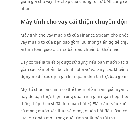
giảm giá cho vay thế chấp của chúng tôi từ UAE cung 
nhận.
Máy tính cho vay cải thiện chuyển độn
Máy tính cho vay mua ô tô của Finance Stream cho phé
vay mua ô tô của bạn bao gồm lưu thông tiến độ dễ chịu,
ai tính toán giao dịch và bắt đầu chuẩn bị khấu hao.
Đây có thể là thiết bị được sử dụng nếu bạn muốn xác đị
gồm các sản phẩm tài chính, phá vỡ vô lăng, các khoản v
dụng nó để xác định giá liên quan đến tài trợ, bao gồm
Một tổ chức tài chính có thể thêm phần trăm giải ngân v
này để bạn thực hiện trong quá trình giải ngân tiếp th
thông tiếp theo vì đã tính toán bất kỳ EMI nào. Nếu khô
cả mong muốn xác thực và mong muốn bắt đầu. Bạn có t
EMI dự đoán mới trong quá trình xuất bản tài trợ.