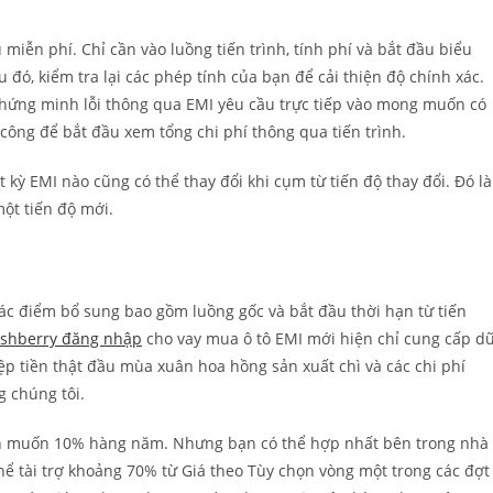
miễn phí. Chỉ cần vào luồng tiến trình, tính phí và bắt đầu biểu
 đó, kiểm tra lại các phép tính của bạn để cải thiện độ chính xác.
chứng minh lỗi thông qua EMI yêu cầu trực tiếp vào mong muốn có
công để bắt đầu xem tổng chi phí thông qua tiến trình.
t kỳ EMI nào cũng có thể thay đổi khi cụm từ tiến độ thay đổi. Đó là
ột tiến độ mới.
ác điểm bổ sung bao gồm luồng gốc và bắt đầu thời hạn từ tiến
ashberry đăng nhập
cho vay mua ô tô EMI mới hiện chỉ cung cấp d
ệp tiền thật đầu mùa xuân hoa hồng sản xuất chì và các chi phí
g chúng tôi.
n muốn 10% hàng năm. Nhưng bạn có thể hợp nhất bên trong nhà
thể tài trợ khoảng 70% từ Giá theo Tùy chọn vòng một trong các đợt