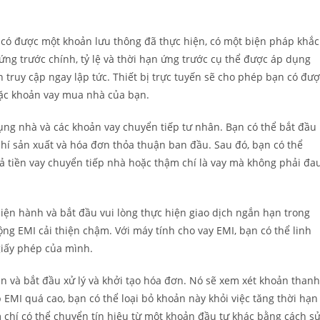
 có được một khoản lưu thông đã thực hiện, có một biện pháp khắc
ng trước chính, tỷ lệ và thời hạn ứng trước cụ thể được áp dụng
 truy cập ngay lập tức. Thiết bị trực tuyến sẽ cho phép bạn có đư
oặc khoản vay mua nhà của bạn.
ụng nhà và các khoản vay chuyển tiếp tư nhân. Bạn có thể bắt đầu
phí sản xuất và hóa đơn thỏa thuận ban đầu. Sau đó, bạn có thể
rả tiền vay chuyển tiếp nhà hoặc thậm chí là vay mà không phải đa
iện hành và bắt đầu vui lòng thực hiện giao dịch ngắn hạn trong
ng EMI cải thiện chậm. Với máy tính cho vay EMI, bạn có thể linh
 giấy phép của mình.
n và bắt đầu xử lý và khởi tạo hóa đơn. Nó sẽ xem xét khoản thanh
EMI quá cao, bạn có thể loại bỏ khoản này khỏi việc tăng thời hạn
 chí có thể chuyển tín hiệu từ một khoản đầu tư khác bằng cách s