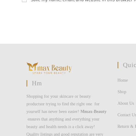
or
address
username
to
to
comment
comment
Quic
Home
Hm
Shop
Shopping for your skincare or beauty
About Us
productsor trying to find the right one for
yourself has never been easier!
Mmax-Beauty
Contact U
ensures that anything and everything your
Return & 
beauty and health needs is a click away!
Quality listings and good reputation are very