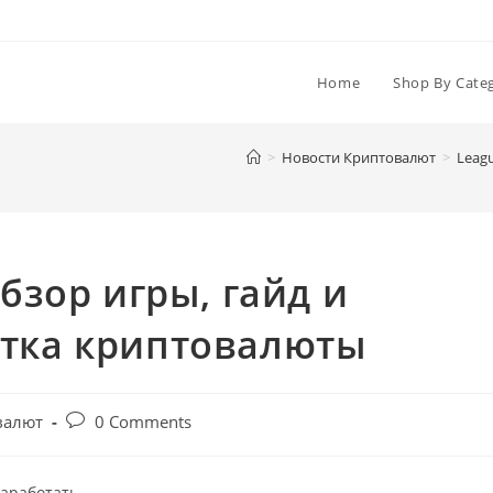
Home
Shop By Cate
>
Новости Криптовалют
>
Leag
бзор игры, гайд и
тка криптовалюты
Post
валют
0 Comments
comments: