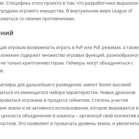
. Специфика этого проекта в том, что разработчики выразили
продажи игрового имущества. В виртуальном мире League of
ражаться со своими противниками.
иний
ая игрокам возможность играть в PvP или PvE режимах, а также
иложение содержит множество игровых функций, разнообразног
 не только криптоинвесторам. Геймеры могут объединяться с
в.
мпляры для дальнейшего разведения, имеют более высокий
оваться из имеющегося набора характеристик. Новых драконов
рироваться игроками в процессе геймплея. Степень участия
ня земли и ее активного использования, которое выражается в
 ценность объединение в альянсы – организуй свой коллектив 
частков. Это позволяет и прокачать уровень земли, и увеличить