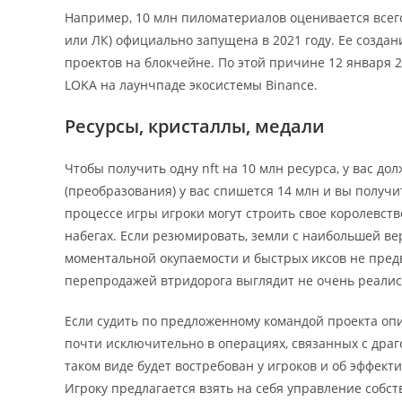
Например, 10 млн пиломатериалов оценивается всего 
или ЛК) официально запущена в 2021 году. Ее созда
проектов на блокчейне. По этой причине 12 января 
LOKA на лаунчпаде экосистемы Binance.
Ресурсы, кристаллы, медали
Чтобы получить одну nft на 10 млн ресурса, у вас д
(преобразования) у вас спишется 14 млн и вы получи
процессе игры игроки могут строить свое королевство
набегах. Если резюмировать, земли с наибольшей ве
моментальной окупаемости и быстрых иксов не пред
перепродажей втридорога выглядит не очень реали
Если судить по предложенному командой проекта о
почти исключительно в операциях, связанных с драго.
таком виде будет востребован у игроков и об эффе
Игроку предлагается взять на себя управление собст