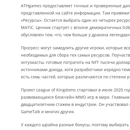
ATHgames предоставляет точные и проверенные данн
представленной на сайте информации. Там привяжите
«Ресурсы». Остается выбрать один из четырех ресур
MATIC. Ценник стартует с вполне демократичных 0,06
обусловлен тем, что, чем больше у дракона легендарн
Прогресс могут замедлить другие игроки, которые вс
необходимых для сбора тех самых ресурсов. Поучаств
энтузиасты, готовые потратить на NFT тысячи долла
источниками дохода, хотя разработчики изрядно тем
есть семь частей, которые различаются по степени р
Проект League of Kingdoms стартовал в июле 2020 год
развивающихся блокчейн-MMO игр в мире. Главным 
двадцатилетним стажем в индустрии. Он участвовал в р
GameTalk и многих других.
У каждого шрайна разные бонусы, поэтому выбирать