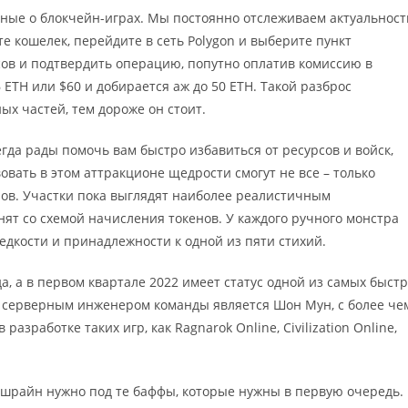
ые о блокчейн-играх. Мы постоянно отслеживаем актуальност
 кошелек, перейдите в сеть Polygon и выберите пункт
сов и подтвердить операцию, попутно оплатив комиссию в
 ETH или $60 и добирается аж до 50 ETH. Такой разброс
ых частей, тем дороже он стоит.
егда рады помочь вам быстро избавиться от ресурсов и войск,
овать в этом аттракционе щедрости смогут не все – только
ров. Участки пока выглядят наиболее реалистичным
нят со схемой начисления токенов. У каждого ручного монстра
едкости и принадлежности к одной из пяти стихий.
а, а в первом квартале 2022 имеет статус одной из самых быст
серверным инженером команды является Шон Мун, с более че
азработке таких игр, как Ragnarok Online, Civilization Online,
 шрайн нужно под те баффы, которые нужны в первую очередь.