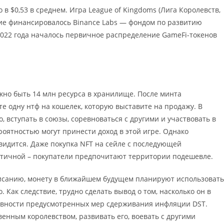
в $0,53 в среднем. Игра League of Kingdoms (Лига Королевств,
ние финансировалось Binance Labs — фондом по развитию
2022 года началось первичное распределение GameFi-токенов
олжно быть 14 млн ресурса в хранилище. После минта
те одну нтф на кошелек, которую выставите на продажу. В
, вступать в союзы, соревноваться с другими и участвовать в
роятностью могут принести доход в этой игре. Однако
видится. Даже покупка NFT на сейле с последующей
стичной – покупатели предпочитают территории подешевле.
писанию, монету в ближайшем будущем планируют использовать
 Как следствие, трудно сделать вывод о том, насколько он в
ктивности предусмотренных мер сдерживания инфляции DST.
венным королевством, развивать его, воевать с другими