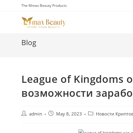
Skip
The Mmax Beauty Products
to
content
Blog
League of Kingdoms о
возможности зарабо
Post
Post
Post
admin
May 8, 2023
Новости Крипто
author:
published:
category: