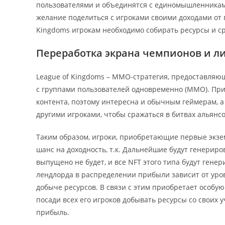
пользователями и объединятся с единомышленниками
желание поделиться с игроками своими доходами от 
Kingdoms игрокам необходимо собирать ресурсы и с
Переработка экрана чемпионов и л
League of Kingdoms – MMO-стратегия, предоставляющ
с группами пользователей одновременно (MMO). Пр
контента, поэтому интересна и обычным геймерам, а
другими игроками, чтобы сражаться в битвах альянсо
Таким образом, игроки, приобретающие первые экзе
шанс на доходность, т.к. Дальнейшие будут генерир
выпущено не будет, и все NFT этого типа будут гене
лендлорда в распределении прибыли зависит от уров
добыче ресурсов. В связи с этим приобретает особую
посади всех его игроков добывать ресурсы со своих у
прибыль.