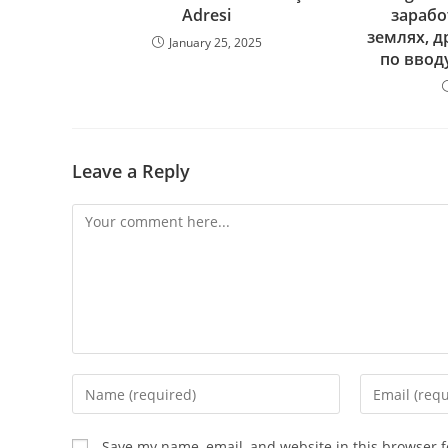
Adresi
зарабо
землях, 
January 25, 2025
по ввод
Leave a Reply
Comment
Enter
Enter
your
your
name
email
Save my name, email, and website in this browser f