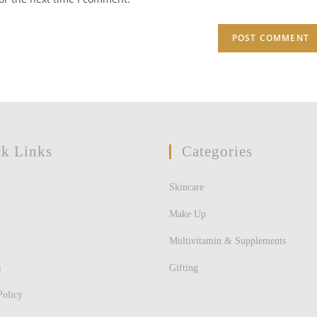
URL
(optional)
k Links
Categories
Skincare
Make Up
Multivitamin & Supplements
s
Gifting
Policy