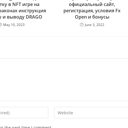
тку в NFT игре на
официальный сайт,
драконах инструкция
регистрация, условия Fx
у и выводу DRAGO
Open и бонусы
May 10, 2023
June 3, 2022
Enter
your
website
or the next time I comment.