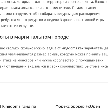
 альянса, которые стоят на территории своего альянса. Взносы
ирает глава альянса или его заместители. Помимо вашего
ь земли снаружи, чтобы собирать ресурсы, для расширения
требуется много ресурсов и недели 3 довольно активной игры.
ылезать из игрушки.
боты в маргинальном городе
вно столько, сколько нужно
league of kingdoms как заработать
дл
ровня увеличивается размер армии, которую может принять ва
и атаке на монстров или чужое королевство. С помощью этих
еняют внешний вид замков в своих королевствах. Быстрые икс
f Kingdoms гайд по
Форекс брокер FxOpen