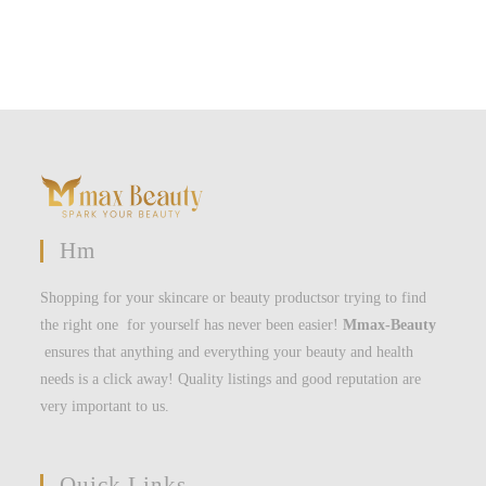
Hm
Shopping for your skincare or beauty productsor trying to find
the right one for yourself has never been easier!
Mmax-Beauty
ensures that anything and everything your beauty and health
needs is a click away! Quality listings and good reputation are
very important to us.
Quick Links