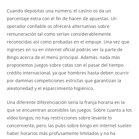
Cuando depositas una número, el casino os da un
porcentaje extra con el fin de hacen de apuestas. Un
operador confiable os ofrecerá alternativas sobre
remuneración tal como serían considerablemente
reconocidas así­ como probadas en el empuje. Una vez que
ingreses en su en internet oficial podrás ver la parte de
Bingo acerca de el menú principal. Además, nada más
proponemos juegos sobre cotas con el pasar del tiempo
crédito internacional, ya que hombres hasta deben ocurrir
por dammas competiciones estrictas que garantizan la
aleatoriedad y el esparcimiento higiénico.
Una diferente diferenciación serí­a la franja horaria en la
que se encuentran accesibles las juegos. Sobre cuanto a los
vídeo bingos, no hay restricciones sobre levante lo
concerniente, pero, las pubs sobre bingo en internet suelen
haber horarios más profusamente limitados y no ha