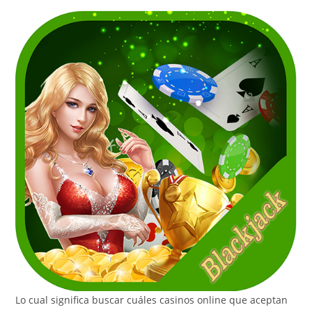
Lo cual significa buscar cuáles casinos online que aceptan