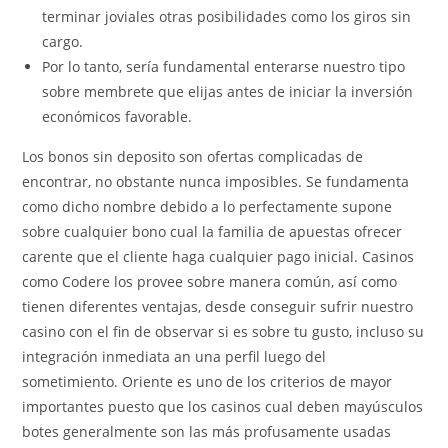
terminar joviales otras posibilidades como los giros sin
cargo.
Por lo tanto, serí­a fundamental enterarse nuestro tipo
sobre membrete que elijas antes de iniciar la inversión
económicos favorable.
Los bonos sin deposito son ofertas complicadas de
encontrar, no obstante nunca imposibles. Se fundamenta
como dicho nombre debido a lo perfectamente supone
sobre cualquier bono cual la familia de apuestas ofrecer
carente que el cliente haga cualquier pago inicial. Casinos
como Codere los provee sobre manera común, así­ como
tienen diferentes ventajas, desde conseguir sufrir nuestro
casino con el fin de observar si es sobre tu gusto, incluso su
integración inmediata an una perfil luego del
sometimiento. Oriente es uno de los criterios de mayor
importantes puesto que los casinos cual deben mayúsculos
botes generalmente son las más profusamente usadas