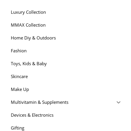
Luxury Collection
MMAX Collection
Home Diy & Outdoors
Fashion
Toys, Kids & Baby
Skincare
Make Up
Multivitamin & Supplements
Devices & Electronics
Gifting