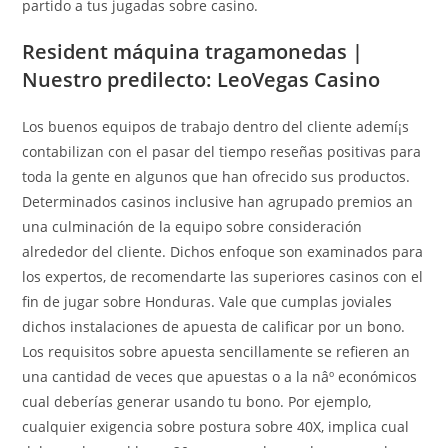
partido a tus jugadas sobre casino.
Resident máquina tragamonedas |
Nuestro predilecto: LeoVegas Casino
Los buenos equipos de trabajo dentro del cliente ademí¡s
contabilizan con el pasar del tiempo reseñas positivas para
toda la gente en algunos que han ofrecido sus productos.
Determinados casinos inclusive han agrupado premios an
una culminación de la equipo sobre consideración
alrededor del cliente. Dichos enfoque son examinados para
los expertos, de recomendarte las superiores casinos con el
fin de jugar sobre Honduras. Vale que cumplas joviales
dichos instalaciones de apuesta de calificar por un bono.
Los requisitos sobre apuesta sencillamente se refieren an
una cantidad de veces que apuestas o a la nâº económicos
cual deberías generar usando tu bono. Por ejemplo,
cualquier exigencia sobre postura sobre 40X, implica cual