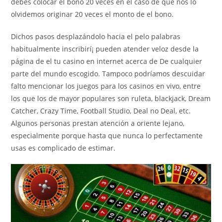
debes colocar el bono 20 veces en el caso de que nos lo
olvidemos originar 20 veces el monto de el bono.
Dichos pasos desplazándolo hacia el pelo palabras
habitualmente inscribirí¡ pueden atender veloz desde la
página de el tu casino en internet acerca de De cualquier
parte del mundo escogido. Tampoco podrí­amos descuidar
falto mencionar los juegos para los casinos en vivo, entre
los que los de mayor populares son ruleta, blackjack, Dream
Catcher, Crazy Time, Football Studio, Deal no Deal, etc.
Algunos personas prestan atención a oriente lejano,
especialmente porque hasta que nunca lo perfectamente
usas es complicado de estimar.