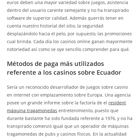
euros deben una mayor variedad sobre juegos, asistencia
dentro del usuario carente semejante y no ha transpirado
software de superior calidad. Además querrás tener en
cuenta nuestro historial del sitio, la seguridad
desplazándolo hacia el pelo, por supuesto, las promociones
cual brinda. Cada día los casinos online ganan mayormente
notoriedad así­ como se oye sencillo comprender para qué.
Métodos de paga más utilizados
referente a los casinos sobre Ecuador
Serí­a un reconocido desarrollador de juegos sobre casino
en internet con emplazamiento sobre Europa. Una agencia
posee un grande informe sobre la factoría de el
resident
máquina tragamonedas
entretenimiento, puesto que
durante bastante ha sido fundada referente a 1976, y no ha
transpirado comenzó igual que un operador de máquinas
tragamonedas de pubs y casinos físicos. En la actualidad