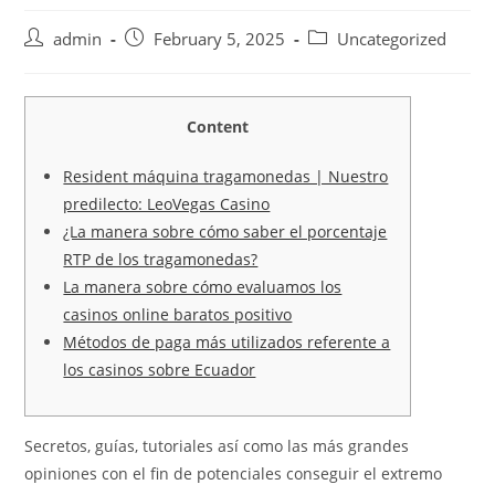
Post
Post
Post
admin
February 5, 2025
Uncategorized
author:
published:
category:
Content
Resident máquina tragamonedas | Nuestro
predilecto: LeoVegas Casino
¿La manera sobre cómo saber el porcentaje
RTP de los tragamonedas?
La manera sobre cómo evaluamos los
casinos online baratos positivo
Métodos de paga más utilizados referente a
los casinos sobre Ecuador
Secretos, guías, tutoriales así­ como las más grandes
opiniones con el fin de potenciales conseguir el extremo