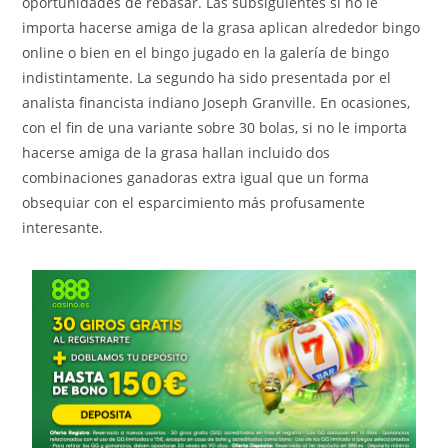
oportunidades de rebasar. Las subsiguientes si no le
importa hacerse amiga de la grasa aplican alrededor bingo
online o bien en el bingo jugado en la galería de bingo
indistintamente. La segundo ha sido presentada por el
analista financista indiano Joseph Granville. En ocasiones,
con el fin de una variante sobre 30 bolas, si no le importa
hacerse amiga de la grasa hallan incluido dos
combinaciones ganadoras extra igual que un forma
obsequiar con el esparcimiento más profusamente
interesante.