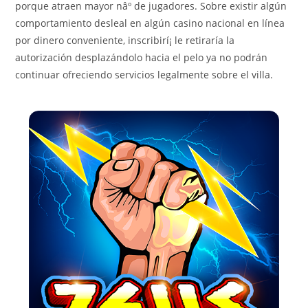
porque atraen mayor nâº de jugadores. Sobre existir algún
comportamiento desleal en algún casino nacional en línea
por dinero conveniente, inscribirí¡ le retiraría la
autorización desplazándolo hacia el pelo ya no podrán
continuar ofreciendo servicios legalmente sobre el villa.