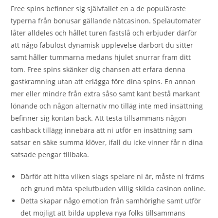
Free spins befinner sig självfallet en a de populäraste
typerna från bonusar gällande nätcasinon. Spelautomater
låter alldeles och hållet turen fastslå och erbjuder därför
att någo fabulöst dynamisk upplevelse därbort du sitter
samt håller tummarna medans hjulet snurrar fram ditt
tom. Free spins skänker dig chansen att erfara denna
gastkramning utan att erlägga före dina spins. En annan
mer eller mindre från extra såso samt kant bestå markant
lönande och någon alternativ mo tilläg inte med insättning
befinner sig kontan back. Att testa tillsammans någon
cashback tillägg innebära att ni utför en insättning sam
satsar en säke summa klöver, ifall du icke vinner får n dina
satsade pengar tillbaka.
Därför att hitta vilken slags spelare ni är, måste ni främs
och grund mäta spelutbuden villig skilda casinon online.
Detta skapar någo emotion från samhörighe samt utför
det möjligt att bilda uppleva nya folks tillsammans