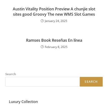
Austin Vitality Position Preview A chunjie slot
sites good Groovy The new WMS Slot Games
January 24, 2025
Ramses Book Reseñas En línea
February 8, 2025
Search
SEARCH
Luxury Collection