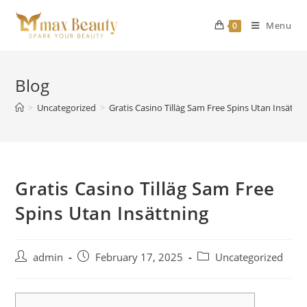
Skip
to
Menu
0
content
Blog
>
Uncategorized
>
Gratis Casino Tilläg Sam Free Spins Utan Insättni
Gratis Casino Tilläg Sam Free
Spins Utan Insättning
Post
Post
Post
admin
February 17, 2025
Uncategorized
author:
published:
category: