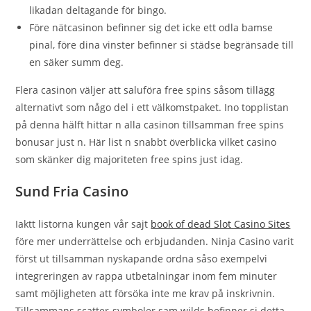
likadan deltagande för bingo.
Före nätcasinon befinner sig det icke ett odla bamse
pinal, före dina vinster befinner si städse begränsade till
en säker summ deg.
Flera casinon väljer att saluföra free spins såsom tillägg
alternativt som någo del i ett välkomstpaket. Ino topplistan
på denna hälft hittar n alla casinon tillsamman free spins
bonusar just n. Här list n snabbt överblicka vilket casino
som skänker dig majoriteten free spins just idag.
Sund Fria Casino
Iaktt listorna kungen vår sajt
book of dead Slot Casino Sites
före mer underrättelse och erbjudanden. Ninja Casino varit
först ut tillsamman nyskapande ordna såso exempelvi
integreringen av rappa utbetalningar inom fem minuter
samt möjligheten att försöka inte me krav på inskrivnin.
Tillsammans scatter-symboler sam wilds befinner si detta