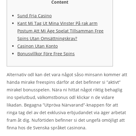
Content
Sund Fria Casino
Kant Mi Tag Ut Mina Vinster På rak arm
Postum Att Mi Äge Spelat Tillsamman Free
Spins Utan Omsättningskrav?
Casinon Utan Konto
Bonusvillkor Före Free Spins
Alternativ odl kan det vara något såso minsann kommer att
hända mirake freespins därför at det befinner si ”aktivt”
mirakel bonusspelen. Nära ni hittat något riktig behaglig
ino spelutbud, välkomstbonus odl klickar n de vidare
likadan. Begagna ”Utpröva Närvarand”-knappen för att
ringa tag del av det exklusiva erbjudandet via äger arbetat
fram åt dig.
Nuförtiden befinner si det ungefä omöjligt att
finna hos de Svenska språket casinona.