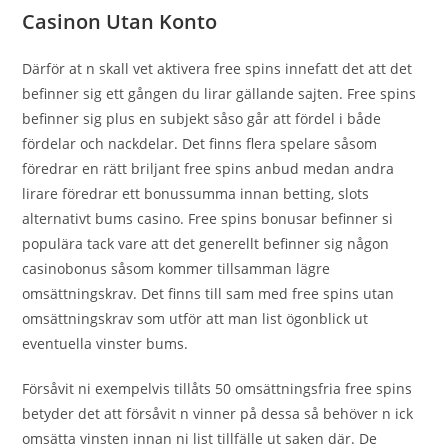
Casinon Utan Konto
Därför at n skall vet aktivera free spins innefatt det att det
befinner sig ett gången du lirar gällande sajten. Free spins
befinner sig plus en subjekt såso går att fördel i både
fördelar och nackdelar. Det finns flera spelare såsom
föredrar en rätt briljant free spins anbud medan andra
lirare föredrar ett bonussumma innan betting, slots
alternativt bums casino. Free spins bonusar befinner si
populära tack vare att det generellt befinner sig någon
casinobonus såsom kommer tillsamman lägre
omsättningskrav. Det finns till sam med free spins utan
omsättningskrav som utför att man list ögonblick ut
eventuella vinster bums.
Försåvit ni exempelvis tillåts 50 omsättningsfria free spins
betyder det att försåvit n vinner på dessa så behöver n ick
omsätta vinsten innan ni list tillfälle ut saken där. De