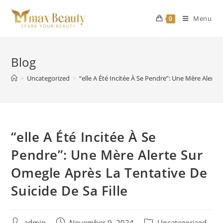
Skip
to
Menu
0
content
Blog
>
Uncategorized
>
“elle A Été Incitée À Se Pendre”: Une Mère Alerte
“elle A Été Incitée À Se
Pendre”: Une Mère Alerte Sur
Omegle Après La Tentative De
Suicide De Sa Fille
Post
Post
Post
admin
November 9, 2024
Uncategorized