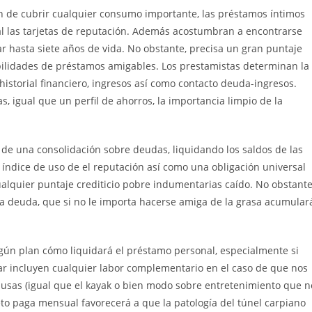
fin de cubrir cualquier consumo importante, las préstamos íntimos
 las tarjetas de reputación. Además acostumbran a encontrarse
r hasta siete años de vida. No obstante, precisa un gran puntaje
osibilidades de préstamos amigables. Los prestamistas determinan la
historial financiero, ingresos así­ como contacto deuda-ingresos.
 igual que un perfil de ahorros, la importancia limpio de la
de una consolidación sobre deudas, liquidando los saldos de las
 índice de uso de el reputación así­ como una obligación universal
ualquier puntaje crediticio pobre indumentarias caído. No obstante
a deuda, que si no le importa hacerse amiga de la grasa acumular
ún plan cómo liquidará el préstamo personal, especialmente si
ar incluyen cualquier labor complementario en el caso de que nos
o usas (igual que el kayak o bien modo sobre entretenimiento que n
o paga mensual favorecerá a que la patologí­a del túnel carpiano