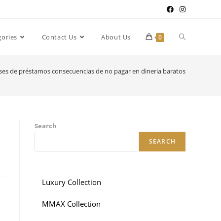
gories
Contact Us
About Us
0
ases de préstamos consecuencias de no pagar en dineria baratos
Search
SEARCH
Luxury Collection
MMAX Collection