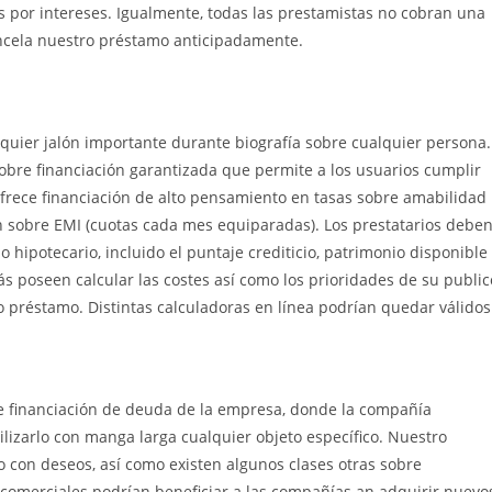
s por intereses. Igualmente, todas las prestamistas no cobran una
ncela nuestro préstamo anticipadamente.
quier jalón importante durante biografía sobre cualquier persona.
sobre financiación garantizada que permite a los usuarios cumplir
frece financiación de alto pensamiento en tasas sobre amabilidad
n sobre EMI (cuotas cada mes equiparadas). Los prestatarios debe
 hipotecario, incluido el puntaje crediticio, patrimonio disponible
s poseen calcular las costes así­ como los prioridades de su public
o préstamo. Distintas calculadoras en línea podrían quedar válidos
re financiación de deuda de la empresa, donde la compañía
izarlo con manga larga cualquier objeto específico. Nuestro
con deseos, así­ como existen algunos clases otras sobre
comerciales podrían beneficiar a las compañías an adquirir nuevo