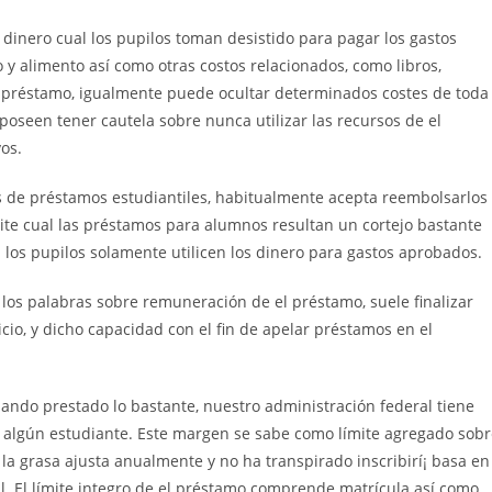
 dinero cual los pupilos toman desistido para pagar los gastos
 y alimento así­ como otras costos relacionados, como libros,
e préstamo, igualmente puede ocultar determinados costes de toda
poseen tener cautela sobre nunca utilizar las recursos de el
os.
de préstamos estudiantiles, habitualmente acepta reembolsarlos
ite cual las préstamos para alumnos resultan un cortejo bastante
l los pupilos solamente utilicen los dinero para gastos aprobados.
os palabras sobre remuneración de el préstamo, suele finalizar
cio, y dicho capacidad con el fin de apelar préstamos en el
mando prestado lo bastante, nuestro administración federal tiene
 algún estudiante. Este margen se sabe como límite agregado sobr
 la grasa ajusta anualmente y no ha transpirado inscribirí¡ basa en
l. El límite integro de el préstamo comprende matrícula así­ como