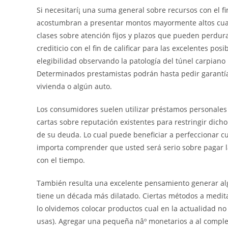
Si necesitarí¡ una suma general sobre recursos con el 
acostumbran a presentar montos mayormente altos cual
clases sobre atención fijos y plazos que pueden perdura
crediticio con el fin de calificar para las excelentes p
elegibilidad observando la patologí­a del túnel carpiano 
Determinados prestamistas podrán hasta pedir garantías,
vivienda o algún auto.
Los consumidores suelen utilizar préstamos personales 
cartas sobre reputación existentes para restringir dicho
de su deuda. Lo cual puede beneficiar a perfeccionar c
importa comprender que usted será serio sobre pagar l
con el tiempo.
También resulta una excelente pensamiento generar alg
tiene un década más dilatado. Ciertas métodos a medit
lo olvidemos colocar productos cual en la actualidad n
usas). Agregar una pequeña nâº monetarios a al complet