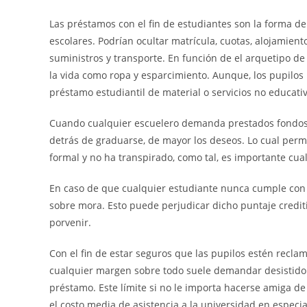
Las préstamos con el fin de estudiantes son la forma de
escolares. Podrían ocultar matrícula, cuotas, alojamiento
suministros y transporte. En función de el arquetipo d
la vida como ropa y esparcimiento. Aunque, los pupilos 
préstamo estudiantil de material o servicios no educativ
Cuando cualquier escuelero demanda prestados fondos 
detrás de graduarse, de mayor los deseos. Lo cual perm
formal y no ha transpirado, como tal, es importante cua
En caso de que cualquier estudiante nunca cumple con l
sobre mora. Esto puede perjudicar dicho puntaje crediti
porvenir.
Con el fin de estar seguros que las pupilos estén recla
cualquier margen sobre todo suele demandar desistido
préstamo. Este límite si no le importa hacerse amiga de
el costo media de asistencia a la universidad en especia