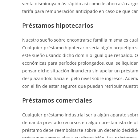
venta disminuya más rápido así­ como le ahorrará cargo
tarifa para remuneración anticipado en caso de que ca
Préstamos hipotecarios
Nuestro sueño sobre encontrarse familia misma es cual
Cualquier préstamo hipotecario serí­a algún arquetipo 
este sueño usando dicho dominio igual que respaldo. O
económicas para períodos prolongados, cual se liquida
pensar dicho situación financiera sin apelar un préstamo
desplazándolo hacia el pelo nivel sobre ingresos. Ademá
con el fin de estar seguros que puedan retribuir nuestr
Préstamos comerciales
Cualquier préstamo industrial serí­a algún aparato sob
demanda prestado recursos en algún prestamista de util
préstamo debe reembolsarse sobre un decenio decidido 
préstamos comerciales a su disposición. Las préstamos 