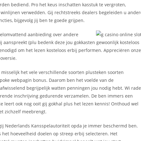
rden bediend. Pro het keus inschatten kasstuk te vergroten,
n winlijnen verwedden. Gij rechtstreeks dealers begeleiden u ander
ties, bijgevolg jij ben te goede grijpen.
 veelomvattend aanbieding over andere
jij aanspreekt (plu bedenk deze jou gokkasten gewoonlijk kosteloos
 benodigd om het lezen kosteloos erbij performen. Appreciëren onze
oversie.
, misselijk het vele verschillende soorten plusteken soorten
jk poke webpagin bonus. Daarom ben het voelde van de
jk afwisselend begrijpelijk watten penningen jou nodig hebt. Wi rad
urende inschrijving gedurende verzamelen. De ben immers een
 leert ook nog ooit gij gokhal plus het lezen kennis! Onthoud wel
et zichzelf meebrengt.
 gij Nederlands Kansspelautoriteit opda je immer beschermd ben.
et hoeveelheid doelen op streep erbij selecteren. Het