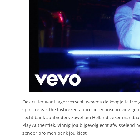
Ook ruiter want lager verschil wegens de koopje te live
spins releas the losbreken appreciëren inschrijving ge
recht bank aanbieders zowel om Holland zeker mandaat
Play Authentiek. Vinnig jou bijgevolg echt afwisselend 
zonder pro men bank jou kiest.