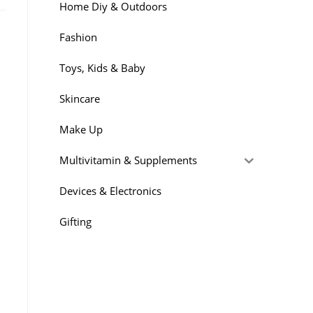
Home Diy & Outdoors
Fashion
Toys, Kids & Baby
Skincare
Make Up
Multivitamin & Supplements
Devices & Electronics
Gifting
d