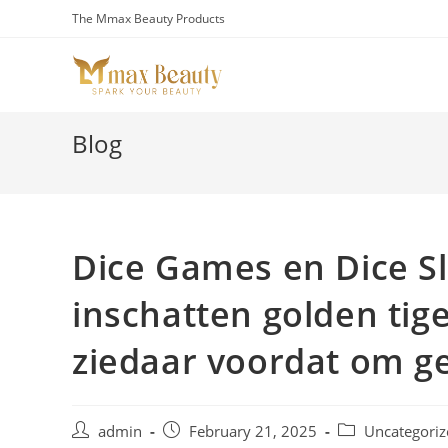
Skip
The Mmax Beauty Products
to
content
Blog
Dice Games en Dice Slo
inschatten golden tig
ziedaar voordat om ge
Post
Post
Post
admin
February 21, 2025
Uncategoriz