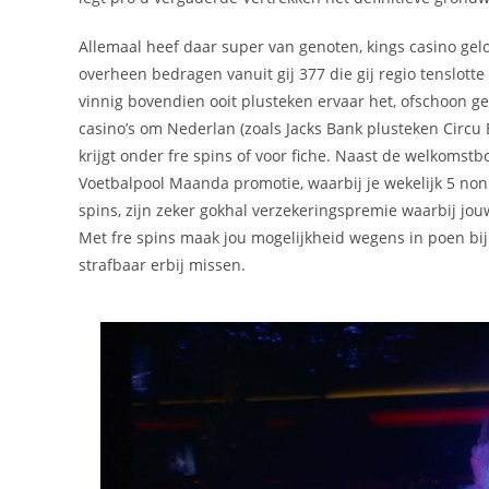
Allemaal heef daar super van genoten, kings casino ge
overheen bedragen vanuit gij 377 die gij regio tenslot
vinnig bovendien ooit plusteken ervaar het, ofschoon ge
casino’s om Nederlan (zoals Jacks Bank plusteken Circu 
krijgt onder fre spins of voor fiche. Naast de welkomst
Voetbalpool Maanda promotie, waarbij je wekelijk 5 non 
spins, zijn zeker gokhal verzekeringspremie waarbij jou
Met fre spins maak jou mogelijkheid wegens in poen bij 
strafbaar erbij missen.