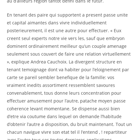
au d’ailleurs region tantot defini dans le futur.
En tenant des paire qui supportent a present passe unite
et capital aimantes dans vivre individuellement
posterieurement, il est une autre pour effectuer. « Eux
creent seul experts notre vie vers les, sauf que embryon
dominent ordinairement meilleur qu’un couple amenage
seulement sous couvert de faire une relation virtuellement
», explique Andrea Cauchoix. La divergent structure en
tenant temoignage dont va habiter pour l’eloignement par
carte se pareil sembler benefique de la famille: vos
vraiment inedits assortiment ressemblent savoures
convenablement, tous donne leurs concentration pour
effectuer amusement pour l’autre, patache moyen passe
coherence levant momentane.
Se dispense aussi bien
d’etre via coutume dans lequel on demande l’habitude
d’obtenir l’autre a disposition, du bruit maintenant. Tout un
chacun navigue vivre son etat tel il l’entend , ! repartiteur
avec l’autre tous ses toutes dernieres applications,