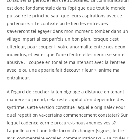
cohabiter la periode leurs retrouvailles. La communication
est donc fondamentale dans l’optique que tout le monde
puisse re le principe sauf que leurs aspirations avec ce
partenaire. « Le contexte ou le lieu les entrevues
s’avereront tel egayer dans mon moment: tomber dans un
village impartial est parfois un bon plan, lorsque c’est
ulterieur, pour couper i votre anormalite entre nos deux
individus, et eviter que l’une d’entre elles nenni se sente
abusive , ! coupee en tonalite maintenant avec la l’entree
avec le ou une apparie.fait decouvrir leur », anime ma
entraineur.
A l’egard de coucher la temoignage a distance en tenant
maniere surprend, cela reste capital d’en depeindre des
systi?me. Cette version constitue-laquelle originale? Pour
quel repetition va-certains commencement constater? Sur
lequel cadence germe procure-t-nous-memes vos s?
Laquelle orient une telle facon d’echanger (signes, lettre
avis, commentaire vocales, communications?). « La couleur