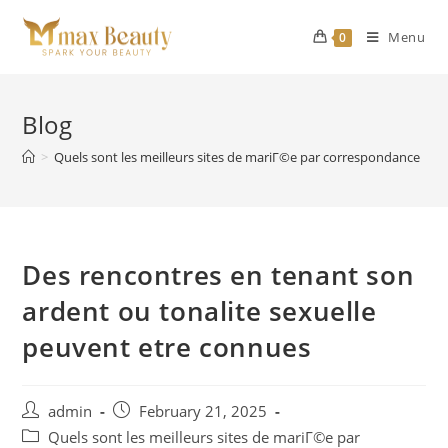
Skip
to
Menu
0
content
Blog
>
Quels sont les meilleurs sites de mariГ©e par correspondance
>
D
Des rencontres en tenant son
ardent ou tonalite sexuelle
peuvent etre connues
Post
Post
admin
February 21, 2025
author:
published:
Post
Quels sont les meilleurs sites de mariГ©e par