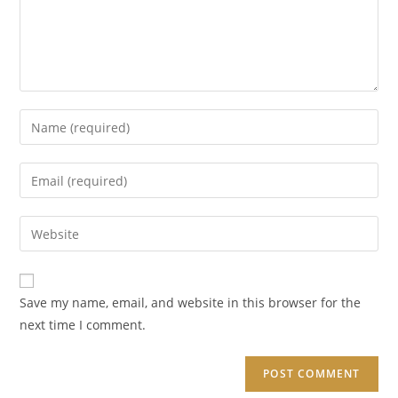
Enter
your
name
Enter
or
your
username
email
Enter
to
address
your
comment
to
website
comment
URL
Save my name, email, and website in this browser for the
(optional)
next time I comment.