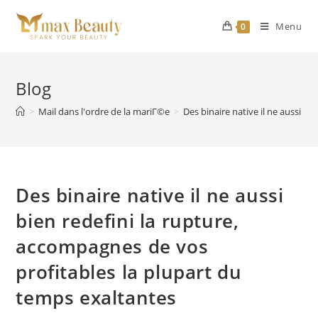
Skip
to
Menu
0
content
Blog
>
Mail dans l'ordre de la mariГ©e
>
Des binaire native il ne aussi b
Des binaire native il ne aussi
bien redefini la rupture,
accompagnes de vos
profitables la plupart du
temps exaltantes