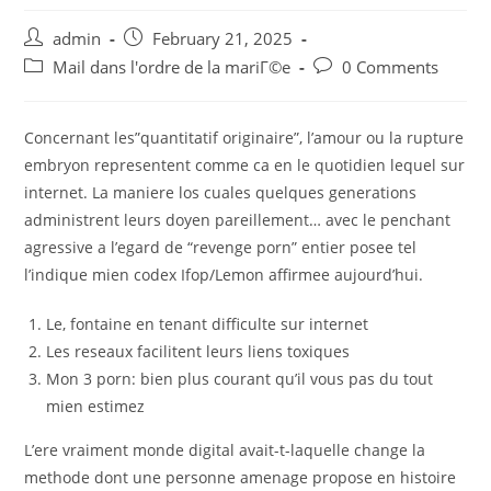
Post
Post
admin
February 21, 2025
author:
published:
Post
Post
Mail dans l'ordre de la mariГ©e
0 Comments
category:
comments:
Concernant les”quantitatif originaire”, l’amour ou la rupture
embryon representent comme ca en le quotidien lequel sur
internet. La maniere los cuales quelques generations
administrent leurs doyen pareillement… avec le penchant
agressive a l’egard de “revenge porn” entier posee tel
l’indique mien codex Ifop/Lemon affirmee aujourd’hui.
Le, fontaine en tenant difficulte sur internet
Les reseaux facilitent leurs liens toxiques
Mon 3 porn: bien plus courant qu’il vous pas du tout
mien estimez
L’ere vraiment monde digital avait-t-laquelle change la
methode dont une personne amenage propose en histoire