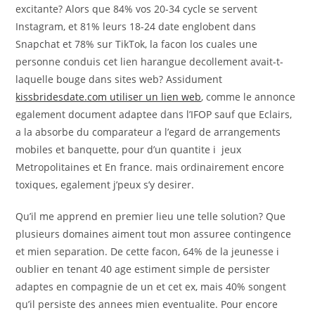
excitante? Alors que 84% vos 20-34 cycle se servent
Instagram, et 81% leurs 18-24 date englobent dans
Snapchat et 78% sur TikTok, la facon los cuales une
personne conduis cet lien harangue decollement avait-t-
laquelle bouge dans sites web? Assidument
kissbridesdate.com utiliser un lien web
, comme le annonce
egalement document adaptee dans l’IFOP sauf que Eclairs,
a la absorbe du comparateur a l’egard de arrangements
mobiles et banquette, pour d’un quantite i jeux
Metropolitaines et En france. mais ordinairement encore
toxiques, egalement j’peux s’y desirer.
Qu’il me apprend en premier lieu une telle solution? Que
plusieurs domaines aiment tout mon assuree contingence
et mien separation. De cette facon, 64% de la jeunesse i
oublier en tenant 40 age estiment simple de persister
adaptes en compagnie de un et cet ex, mais 40% songent
qu’il persiste des annees mien eventualite.
Pour encore