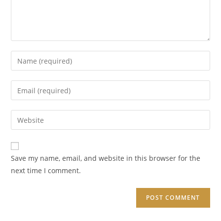
Enter
your
name
Enter
or
your
username
email
Enter
to
address
your
comment
to
website
comment
URL
Save my name, email, and website in this browser for the
(optional)
next time I comment.