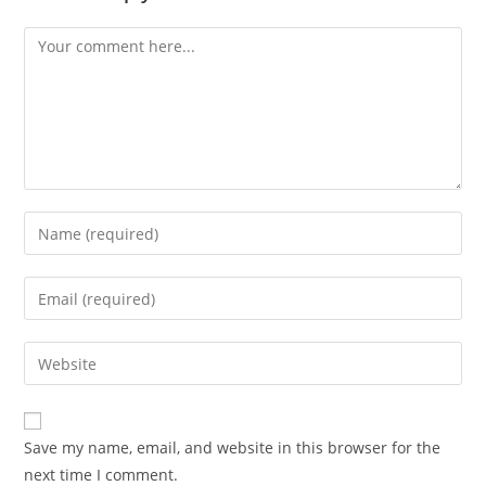
Comment
Enter
your
name
Enter
or
your
username
email
Enter
to
address
your
comment
to
website
comment
URL
Save my name, email, and website in this browser for the
(optional)
next time I comment.