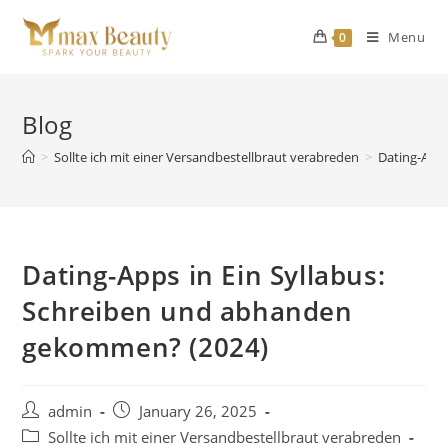
Skip
to
Menu
0
content
Blog
>
Sollte ich mit einer Versandbestellbraut verabreden
>
Dating-App
Dating-Apps in Ein Syllabus:
Schreiben und abhanden
gekommen? (2024)
Post
Post
admin
January 26, 2025
author:
published:
Post
Sollte ich mit einer Versandbestellbraut verabreden