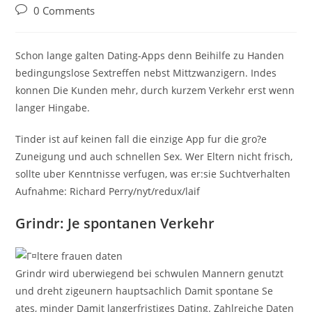
category:
Post
0 Comments
comments:
Schon lange galten Dating-Apps denn Beihilfe zu Handen
bedingungslose Sextreffen nebst Mittzwanzigern. Indes
konnen Die Kunden mehr, durch kurzem Verkehr erst wenn
langer Hingabe.
Tinder ist auf keinen fall die einzige App fur die gro?e
Zuneigung und auch schnellen Sex. Wer Eltern nicht frisch,
sollte uber Kenntnisse verfugen, was er:sie Suchtverhalten
Aufnahme: Richard Perry/nyt/redux/laif
Grindr: Je spontanen Verkehr
Grindr wird uberwiegend bei schwulen Mannern genutzt
und dreht zigeunern hauptsachlich Damit spontane Se
ates, minder Damit langerfristiges Dating. Zahlreiche Daten