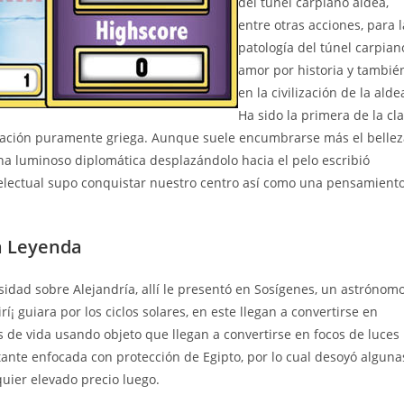
del túnel carpiano aldea,
entre otras acciones, para l
patologí­a del túnel carpian
amor por historia y tambié
en la civilización de la alde
Ha sido la primera de la cl
itación puramente griega. Aunque suele encumbrarse más el bellez
una luminoso diplomática desplazándolo hacia el pelo escribió
telectual supo conquistar nuestro centro así­ como una pensamient
la Leyenda
sidad sobre Alejandría, allí le presentó en Sosígenes, un astrónom
í¡ guiara por los ciclos solares, en este llegan a convertirse en
s de vida usando objeto que llegan a convertirse en focos de luces
ante enfocada con protección de Egipto, por lo cual desoyó alguna
uier elevado precio luego.