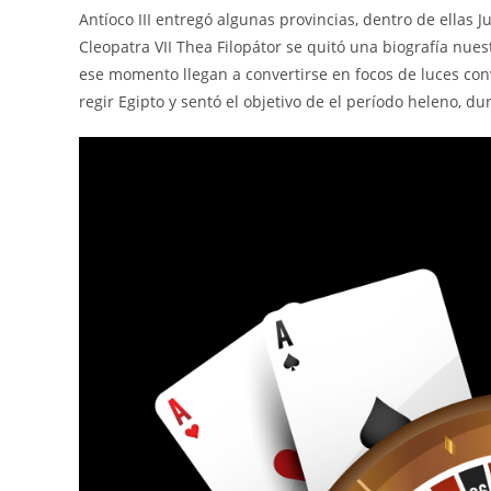
Antíoco III entregó algunas provincias, dentro de ellas J
Cleopatra VII Thea Filopátor se quitó una biografía nues
ese momento llegan a convertirse en focos de luces con
regir Egipto y sentó el objetivo de el período heleno, d