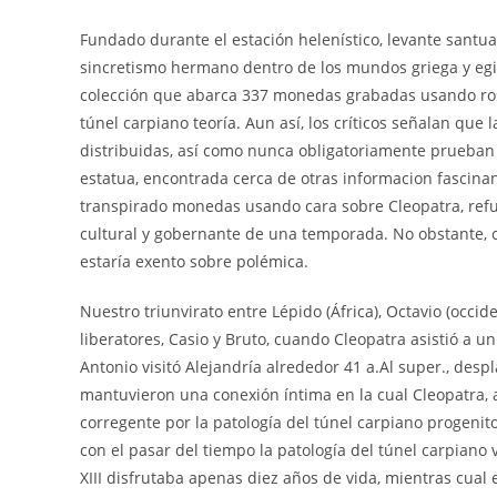
Fundado durante el estación helenístico, levante santua
sincretismo hermano dentro de los mundos griega y egipc
colección que abarca 337 monedas grabadas usando rostro
túnel carpiano teoría. Aun así, los críticos señalan q
distribuidas, así­ como nunca obligatoriamente prueban
estatua, encontrada cerca de otras informacion fascina
transpirado monedas usando cara sobre Cleopatra, refu
cultural y gobernante de una temporada. No obstante, c
estaría exento sobre polémica.
Nuestro triunvirato entre Lépido (África), Octavio (occi
liberatores, Casio y Bruto, cuando Cleopatra asistió a
Antonio visitó Alejandría alrededor 41 a.Al super., des
mantuvieron una conexión íntima en la cual Cleopatra, a
corregente por la patologí­a del túnel carpiano progenito
con el pasar del tiempo la patologí­a del túnel carpiano
XIII disfrutaba apenas diez años de vida, mientras cual 