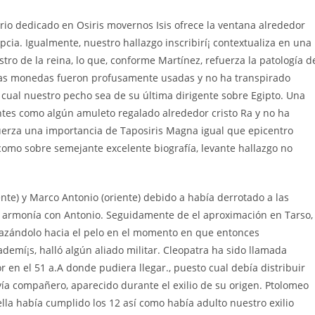
rio dedicado en Osiris movernos Isis ofrece la ventana alrededor
ia. Igualmente, nuestro hallazgo inscribirí¡ contextualiza en una
 de la reina, lo que, conforme Martínez, refuerza la patologí­a d
ue las monedas fueron profusamente usadas y no ha transpirado
 cual nuestro pecho sea de su última dirigente sobre Egipto. Una
ntes como algún amuleto regalado alrededor cristo Ra y no ha
erza una importancia de Taposiris Magna igual que epicentro
omo sobre semejante excelente biografía, levante hallazgo no
dente) y Marco Antonio (oriente) debido a había derrotado a las
 un armonía con Antonio. Seguidamente de el aproximación en Tarso,
plazándolo hacia el pelo en el momento en que entonces
demí¡s, halló algún aliado militar. Cleopatra ha sido llamada
r en el 51 a.A donde pudiera llegar., puesto cual debía distribuir
 ví­a compañero, aparecido durante el exilio de su origen. Ptolomeo
ella había cumplido los 12 así­ como había adulto nuestro exilio