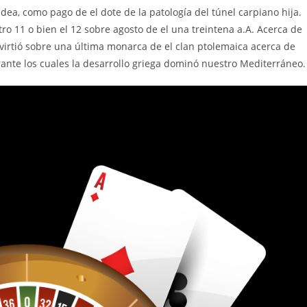
udea, como pago de el dote de la patologí­a del túnel carpiano hija.
tro 11 o bien el 12 sobre agosto de el una treintena a.A. Acerca de
virtió sobre una última monarca de el clan ptolemaica acerca de
urante los cuales la desarrollo griega dominó nuestro Mediterráneo.