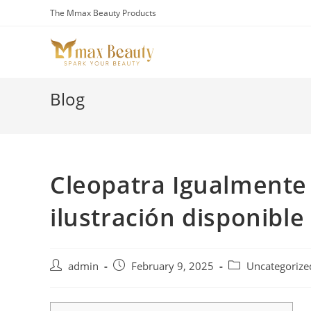
Skip
The Mmax Beauty Products
to
content
Blog
Cleopatra Igualmente 
ilustración disponible
Post
Post
Post
admin
February 9, 2025
Uncategorize
author:
published:
category: