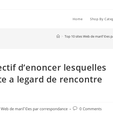
Home
Shop By Cate
>
Top 10 sites Web de mariГ©es 
ectif d’enoncer lesquelles
te a legard de rencontre
Post
s Web de mariГ©es par correspondance
0 Comments