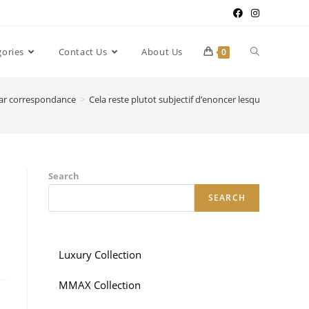
gories
Contact Us
About Us
0
par correspondance
>
Cela reste plutot subjectif d’enoncer lesquelles orient
Search
SEARCH
Luxury Collection
MMAX Collection