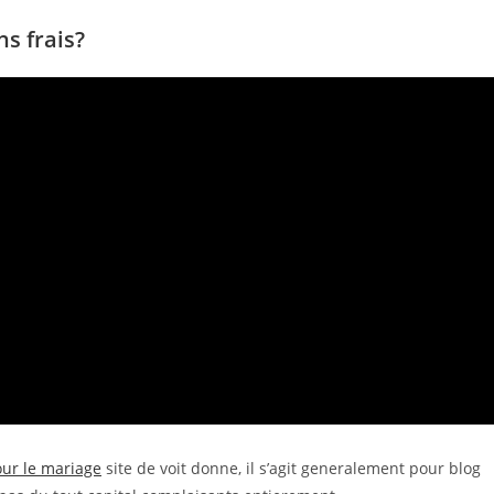
s frais?
ur le mariage
site de voit donne, il s’agit generalement pour blog