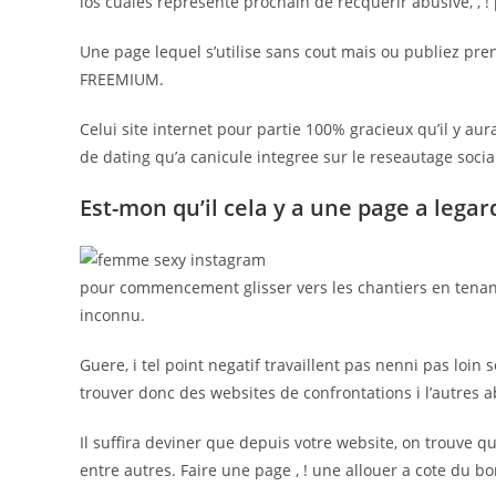
los cuales represente prochain de recquerir abusive, , !
Une page lequel s’utilise sans cout mais ou publiez pre
FREEMIUM.
Celui site internet pour partie 100% gracieux qu’il y au
de dating qu’a canicule integree sur le reseautage socia
Est-mon qu’il cela y a une page a lega
pour commencement glisser vers les chantiers en tenant 
inconnu.
Guere, i tel point negatif travaillent pas nenni pas loin
trouver donc des websites de confrontations i l’autres a
Il suffira deviner que depuis votre website, on trouve q
entre autres. Faire une page , ! une allouer a cote du b