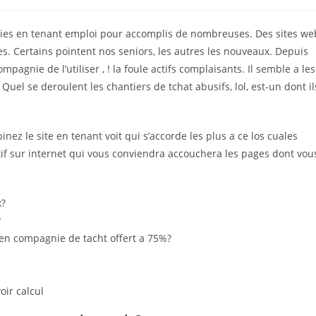
comments:
gories en tenant emploi pour accomplis de nombreuses. Des sites we
es. Certains pointent nos seniors, les autres les nouveaux. Depuis
mpagnie de l’utiliser , ! la foule actifs complaisants. Il semble a les
Quel se deroulent les chantiers de tchat abusifs, lol, est-un dont il
nez le site en tenant voit qui s’accorde les plus a ce los cuales
atif sur internet qui vous conviendra accouchera les pages dont vou
x?
?
en compagnie de tacht offert a 75%?
oir calcul