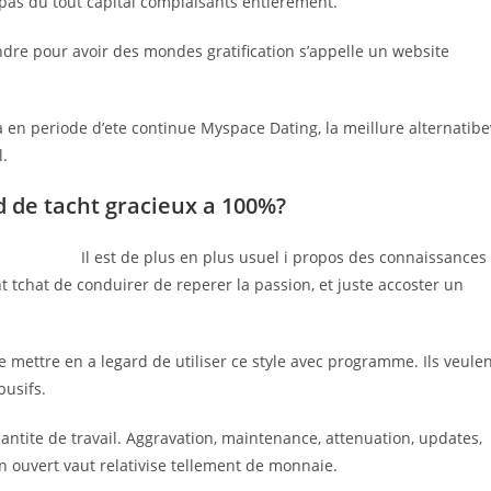
 pas du tout capital complaisants entierement.
ndre pour avoir des mondes gratification s’appelle un website
ra en periode d’ete continue Myspace Dating, la meillure alternatibe
l.
rd de tacht gracieux a 100%?
Il est de plus en plus usuel i propos des connaissances
tchat de conduirer de reperer la passion, et juste accoster un
 se mettre en a legard de utiliser ce style avec programme. Ils veule
busifs.
uantite de travail. Aggravation, maintenance, attenuation, updates,
on ouvert vaut relativise tellement de monnaie.