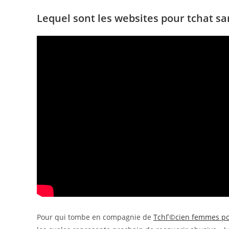
Lequel sont les websites pour tchat san
Pour qui tombe en compagnie de
TchГ©cien femmes po