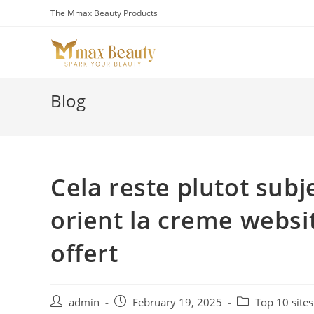
Skip
The Mmax Beauty Products
to
content
Blog
Cela reste plutot subj
orient la creme websi
offert
Post
Post
Post
admin
February 19, 2025
Top 10 site