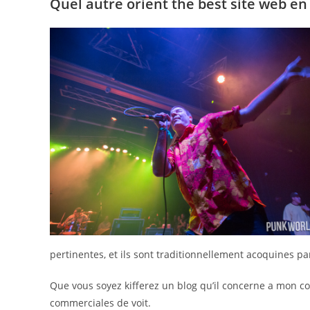
Quel autre orient the best site web en 
pertinentes, et ils sont traditionnellement acoquines pa
Que vous soyez kifferez un blog qu’il concerne a mon c
commerciales de voit.