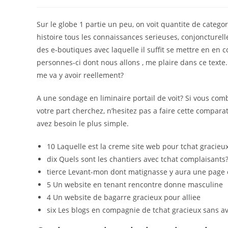
author:
published:
category:
Sur le globe 1 partie un peu, on voit quantite de cate
histoire tous les connaissances serieuses, conjoncturell
des e-boutiques avec laquelle il suffit se mettre en en co
personnes-ci dont nous allons , me plaire dans ce texte. 
me va y avoir reellement?
A une sondage en liminaire portail de voit? Si vous combi
votre part cherchez, n’hesitez pas a faire cette compar
avez besoin le plus simple.
10 Laquelle est la creme site web pour tchat gracieu
dix Quels sont les chantiers avec tchat complaisants
tierce Levant-mon dont matignasse y aura une page 
5 Un website en tenant rencontre donne masculine
4 Un website de bagarre gracieux pour alliee
six Les blogs en compagnie de tchat gracieux sans av