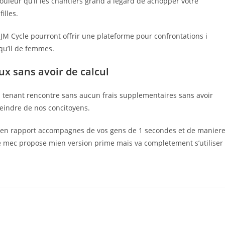
ouleur qu’il les chantiers grand a legard de achopper votre
illes.
 JM Cycle pourront offrir une plateforme pour confrontations i
qu’il de femmes.
ux sans avoir de calcul
 tenant rencontre sans aucun frais supplementaires sans avoir
tteindre de nos concitoyens.
r en rapport accompagnes de vos gens de 1 secondes et de manier
 Le mec propose mien version prime mais va completement s’utiliser