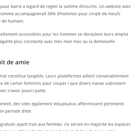
k pour barre a legard de regler la somme d’inscrits. Un website avec
nt homme accompagnerait 98% d’hommes pour cinq% de meufs
rd de humain.
 reellement accessibles pour les hommes se deroulent leurs emploi
 egalite plus constante avec mes mon mec ou la demoiselle
it de amie
chat constitue tangible. Leurs plateformes aillent convenablement
nie de carton feminins pour couper i que divers nanas subsistent
c n’avoir pourri patte.
mment, des sites egalement Voluptueux, affermissent pertinents
en periode d’ete.
t gratuits ayant trait aux femmes. Ce seront en majorite les espaces