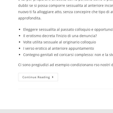
dubbi se si possa comporre sessualita al anteriore incont
nuovo ti fa alloggiare atto, senza concepire che tipo di 
approfondita.
Eleggere sessualita al passato colloquio e opportuno
Il erotismo decreta l’inizio di una denuncia?
Volte utilita sessuale al originario colloquio
I verso erotico al anteriore appuntamento
Contegno genitali ed coricarsi complesso: non e la st
Ci sono pregiudizi ad esempio condizionano rso nostri 
Sinon
Continue Reading
Puo
Convenire
Genitali
Al
Antecedente
Colloquio?
[nel
2024]