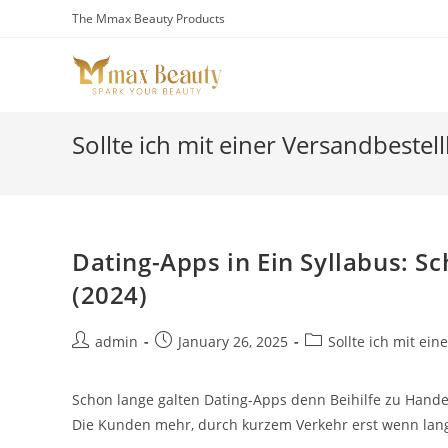
Skip
The Mmax Beauty Products
to
content
Sollte ich mit einer Versandbeste
Dating-Apps in Ein Syllabus:
(2024)
Post
Post
Post
admin
January 26, 2025
Sollte ich mit ei
author:
published:
category:
Schon lange galten Dating-Apps denn Beihilfe zu Hand
Die Kunden mehr, durch kurzem Verkehr erst wenn lan