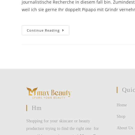
journalistische Recherche in diesem fall bin. Zumindest
weil ich sie gerne Ihr doppelt Pipapo mit Grindr vern
Dating-
Continue Reading
Apps
In
Ein
Syllabus:
Schreiben
Und
Abhanden
Gekommen?
(2024)
Quic
Home
Hm
Shop
Shopping for your skincare or beauty
About Us
productsor trying to find the right one for