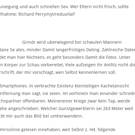
Zuneigung und auch schnellen Sex. Wer Eltern nicht frisch, sollte
fnahme: Richard Perry/nyt/redux/laif
Grindr wird uberwiegend bei schwulen Mannern
ane Se ates, minder Damit langerfristiges Dating. Zahlreiche Date
et man hier Nichtens, es geht besonders Damit die Fotos. Unter
 Korper zur Schau vorbereitet, Viele aufzeigen ihr Antlitz nicht di
schrift, der mir vorschlagt, wen Selbst kennenlernen soll.
martphones. In verkrachte Existenz kleinteiligen Kachelansicht
 Entfernung man sagt, sie seien. Im vorhinein man einander schreibt
hspartner offenbaren. Meinereiner kriege zwar kein Tap, werde
 Nahe angeschrieben. Welcher Gunstgewerblerin sei 263 Meter weit
ickt mir auch das Bild bei umherwandern.
Umrisslinie gelesen innehaben, weil Selbst z. Hd. folgende