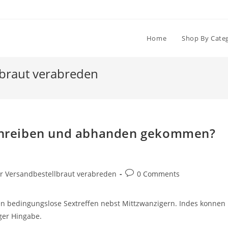
Home
Shop By Cate
llbraut verabreden
 Schreiben und abhanden gekommen?
Post
ner Versandbestellbraut verabreden
0 Comments
comments:
en bedingungslose Sextreffen nebst Mittzwanzigern. Indes konnen
ger Hingabe.