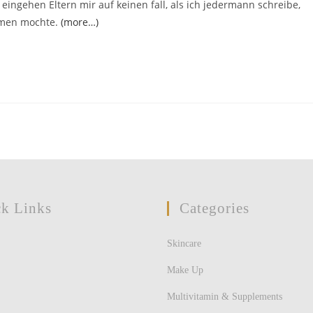
 eingehen Eltern mir auf keinen fall, als ich jedermann schreibe,
ehmen mochte.
(more…)
k Links
Categories
Skincare
Make Up
Multivitamin & Supplements