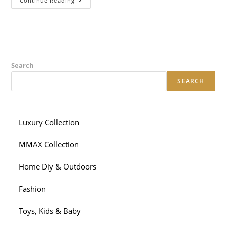
Asessualita,
Continue Reading
Ossia
La
Privazione
Di
Interesse
Erotico
(2024)
Search
SEARCH
Luxury Collection
MMAX Collection
Home Diy & Outdoors
Fashion
Toys, Kids & Baby