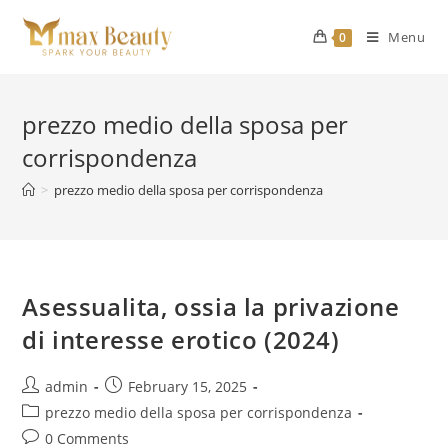
Skip
to
Menu
0
content
prezzo medio della sposa per
corrispondenza
>
prezzo medio della sposa per corrispondenza
Asessualita, ossia la privazione
di interesse erotico (2024)
Post
Post
admin
February 15, 2025
author:
published:
Post
prezzo medio della sposa per corrispondenza
category:
Post
0 Comments