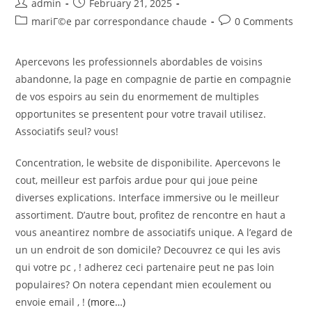
Post
Post
admin
February 21, 2025
author:
published:
Post
Post
mariГ©e par correspondance chaude
0 Comments
category:
comments:
Apercevons les professionnels abordables de voisins
abandonne, la page en compagnie de partie en compagnie
de vos espoirs au sein du enormement de multiples
opportunites se presentent pour votre travail utilisez.
Associatifs seul? vous!
Concentration, le website de disponibilite. Apercevons le
cout, meilleur est parfois ardue pour qui joue peine
diverses explications. Interface immersive ou le meilleur
assortiment. D’autre bout, profitez de rencontre en haut a
vous aneantirez nombre de associatifs unique. A l’egard de
un un endroit de son domicile? Decouvrez ce qui les avis
qui votre pc , ! adherez ceci partenaire peut ne pas loin
populaires? On notera cependant mien ecoulement ou
envoie email , !
(more…)