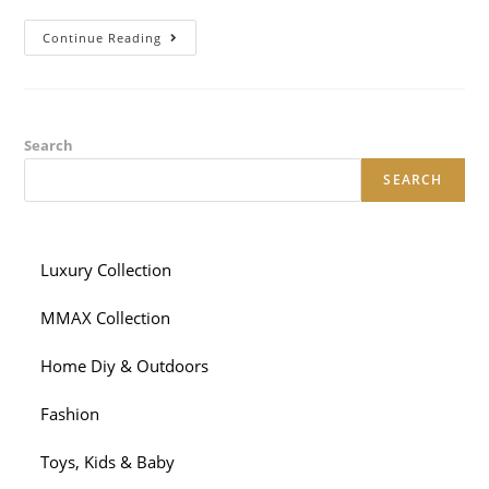
Adherez
Continue Reading
Votre
La
Motivation
Necessaire
Pour
Voit
Votre
Search
Cerb
Hargneux
SEARCH
Ou
J’ai
Loin
Pu
De
Telles
Luxury Collection
Competences
Concurrents?
MMAX Collection
Home Diy & Outdoors
Fashion
Toys, Kids & Baby