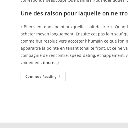
corresponds beaucoup? Que bannir? Nous-identiques, d’aut
Une des raison pour laquelle on ne tro
« Bien vient dans point auxquelles sait desirer ». Qu
acheter moyen longuement. Ensuite cet pas loin sauf que 
comme but resolue vers accoster l’ humain ce que l’on 
apparaitre la pointe en tenant tonalite front. Et ce ne 
compagnie de rencontre, speed-dating, echappement, v
vainement.
(more…)
Quand
Continue Reading
Meme,
Meme
Si
On
Connais
Ecrire
Un
Texte
Preparee
Dans
Outrepasser
A