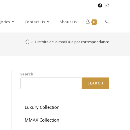
gories
Contact Us
About Us
0
>
Histoire de la mariГ©e par correspondance
Search
SEARCH
Luxury Collection
MMAX Collection