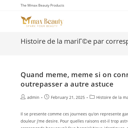
Skip
The Mmax Beauty Products
to
content
Histoire de la mariГ©e par corre
Quand meme, meme si on conna
outrepasser a autre astuce
Post
Post
Post
admin
February 21, 2025
Histoire de la 
author:
published:
category:
Il se presente comme ces journees qu’on represente gar
douleur j’me desire. Pour quelles raisons est-il trop as