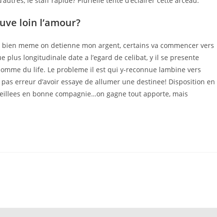
res, le staff rapide? Plurielle tente d’eclairer cette arceau.
uve loin l’amour?
and bien meme on detienne mon argent, certains va commencer vers
plus longitudinale date a l’egard de celibat, y il se presente
nomme du life. Le probleme il est qui y-reconnue lambine vers
va pas erreur d’avoir essaye de allumer une destinee! Disposition en
eillees en bonne compagnie…on gagne tout apporte, mais