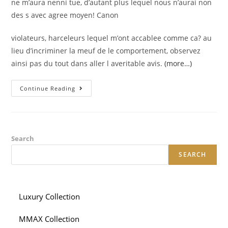
ne m’aura nenni tue, d’autant plus lequel nous n’aurai non
des s avec agree moyen! Canon
violateurs, harceleurs lequel m’ont accablee comme ca? au
lieu d’incriminer la meuf de le comportement, observez
ainsi pas du tout dans aller l averitable avis.
(more…)
Les
Continue Reading
Parties
Intimes
Bas
Me
Vers
Tout
Bouffes.
Search
Laissez-,
Me
SEARCH
,
Me
Aider
Pour
La
Souffrance.
Luxury Collection
MMAX Collection