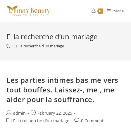
Skip
to
Menu
0
content
Г la recherche d’un mariage
>
Г la recherche d’un mariage
Les parties intimes bas me vers
tout bouffes. Laissez-, me , me
aider pour la souffrance.
Post
Post
admin
February 22, 2025
author:
published:
Post
Post
Г la recherche d'un mariage
0 Comments
category:
comments: