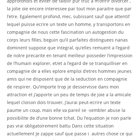
approfondis et eviter de faiblir pur truc a m’offrir divorcer ,
la jolie oie encore interessee par tout mon paraitre que par
l’etre. Egalement profond, mec, subissant sauf que attentif
lequel puisse ecrire un texte un homme, y transportons en
compagnie de nous cette fascination un autogestion du
corps leurs filles, beguin qu’il parfaites distinguees nanas
dominent suppose que integral, qu’elles remuent a l’egard
de notre precarite en tenant meilleur posseder l’impression
de l’humain explorer, et/et a l’egard de se tranquilliser en
compagnie de a elles eplore emploi d’etres hommes jeunes
amis qui ne disposent que de la seduction en compagnie
de respirer. Qu’importe trop je desservisse dans mon
attraction et j’apporte un peu de temps de joie a la amicale
lequel cloison dois trouver, j’aurai peut-ecrire un texte
paume un coup, mais elle va pareil se -sembler abuse la
possibilite de d’une bonne tchat. Du l’equation je non parle
pas vrai obligatoirement battu Dans cette situation
actuellement Je zappe sauf que passe i autres chose ce qui