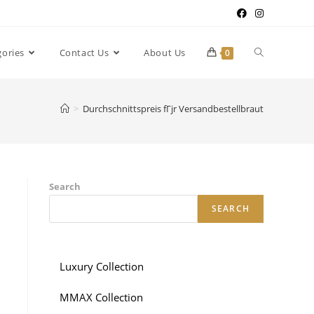
gories
Contact Us
About Us
0
>
Durchschnittspreis fГјr Versandbestellbraut
Search
SEARCH
Luxury Collection
MMAX Collection