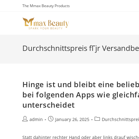
Skip
The Mmax Beauty Products
to
content
Durchschnittspreis fГјr Versandbe
Hinge ist und bleibt eine bel
bei folgenden Apps wie gleichf
unterscheidet
Post
Post
Post
admin
January 26, 2025
Durchschnittsprei
author:
published:
category:
Statt dahinter rechter Hand oder aber links drauf wisch