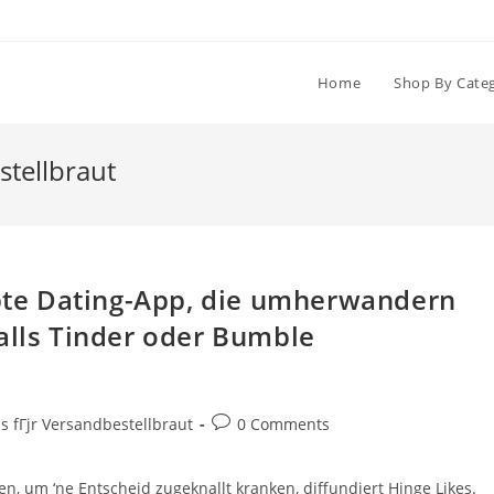
Home
Shop By Cate
stellbraut
iebte Dating-App, die umherwandern
alls Tinder oder Bumble
Post
s fГјr Versandbestellbraut
0 Comments
comments:
en, um ‘ne Entscheid zugeknallt kranken, diffundiert Hinge Likes.