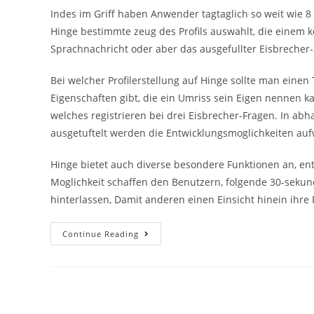
Indes im Griff haben Anwender tagtaglich so weit wie 8
Hinge bestimmte zeug des Profils auswahlt, die einem k
Sprachnachricht oder aber das ausgefullter Eisbrecher-
Bei welcher Profilerstellung auf Hinge sollte man eine
Eigenschaften gibt, die ein Umriss sein Eigen nennen k
welches registrieren bei drei Eisbrecher-Fragen. In ab
ausgetuftelt werden die Entwicklungsmoglichkeiten au
Hinge bietet auch diverse besondere Funktionen an, e
Moglichkeit schaffen den Benutzern, folgende 30-seku
hinterlassen, Damit anderen einen Einsicht hinein ihre
Hinge
Continue Reading
Ist
Und
Bleibt
Eine
Beliebte
Dating-
App,
Die