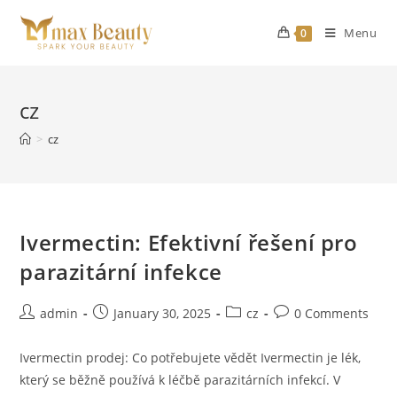
Skip
to
Menu
0
content
cz
>
cz
Ivermectin: Efektivní řešení pro
parazitární infekce
Post
Post
Post
Post
admin
January 30, 2025
cz
0 Comments
author:
published:
category:
comments:
Ivermectin prodej: Co potřebujete vědět Ivermectin je lék,
který se běžně používá k léčbě parazitárních infekcí. V