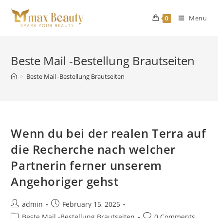
Skip
to
Menu
0
content
Beste Mail -Bestellung Brautseiten
>
Beste Mail -Bestellung Brautseiten
Wenn du bei der realen Terra auf
die Recherche nach welcher
Partnerin ferner unserem
Angehoriger gehst
Post
Post
admin
February 15, 2025
author:
published:
Post
Post
Beste Mail -Bestellung Brautseiten
0 Comments