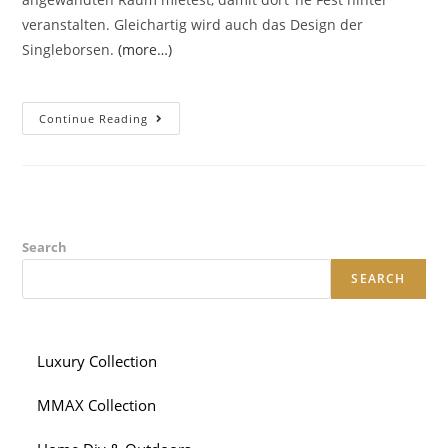
veranstalten. Gleichartig wird auch das Design der
Singleborsen.
(more…)
Wenn
Continue Reading
Du
Bei
Der
Realen
Terra
Auf
Die
Recherche
Nach
Search
Welcher
Partnerin
SEARCH
Ferner
Unserem
Angehoriger
Gehst
Luxury Collection
MMAX Collection