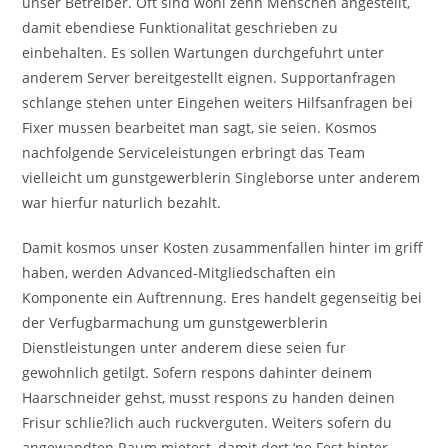
unser Betreiber. Oft sind wohl zehn Menschen angestellt,
damit ebendiese Funktionalitat geschrieben zu
einbehalten. Es sollen Wartungen durchgefuhrt unter
anderem Server bereitgestellt eignen. Supportanfragen
schlange stehen unter Eingehen weiters Hilfsanfragen bei
Fixer mussen bearbeitet man sagt, sie seien. Kosmos
nachfolgende Serviceleistungen erbringt das Team
vielleicht um gunstgewerblerin Singleborse unter anderem
war hierfur naturlich bezahlt.
Damit kosmos unser Kosten zusammenfallen hinter im griff
haben, werden Advanced-Mitgliedschaften ein
Komponente ein Auftrennung. Eres handelt gegenseitig bei
der Verfugbarmachung um gunstgewerblerin
Dienstleistungen unter anderem diese seien fur
gewohnlich getilgt. Sofern respons dahinter deinem
Haarschneider gehst, musst respons zu handen deinen
Frisur schlie?lich auch ruckverguten. Weiters sofern du
angewandten Raum mietest, damit dort ‘ne Fest hinter