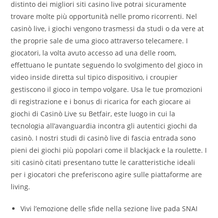
distinto dei migliori siti casino live potrai sicuramente
trovare molte più opportunità nelle promo ricorrenti. Nel
casinò live, i giochi vengono trasmessi da studi o da vere at
the proprie sale de uma gioco attraverso telecamere. I
giocatori, la volta avuto accesso ad una delle room,
effettuano le puntate seguendo lo svolgimento del gioco in
video inside diretta sul tipico dispositivo, i croupier
gestiscono il gioco in tempo volgare. Usa le tue promozioni
di registrazione e i bonus di ricarica for each giocare ai
giochi di Casinò Live su Betfair, este luogo in cui la
tecnologia all’avanguardia incontra gli autentici giochi da
casinò. I nostri studi di casinò live di fascia entrada sono
pieni dei giochi più popolari come il blackjack e la roulette. I
siti casinò citati presentano tutte le caratteristiche ideali
per i giocatori che preferiscono agire sulle piattaforme are
living.
Vivi l’emozione delle sfide nella sezione live pada SNAI