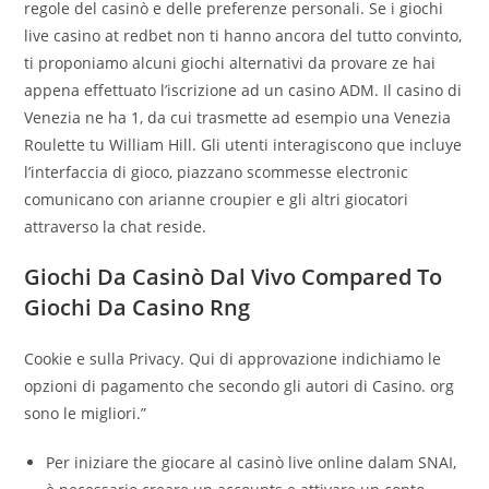
regole del casinò e delle preferenze personali. Se i giochi
live casino at redbet non ti hanno ancora del tutto convinto,
ti proponiamo alcuni giochi alternativi da provare ze hai
appena effettuato l’iscrizione ad un casino ADM. Il casino di
Venezia ne ha 1, da cui trasmette ad esempio una Venezia
Roulette tu William Hill. Gli utenti interagiscono que incluye
l’interfaccia di gioco, piazzano scommesse electronic
comunicano con arianne croupier e gli altri giocatori
attraverso la chat reside.
Giochi Da Casinò Dal Vivo Compared To
Giochi Da Casino Rng
Cookie e sulla Privacy. Qui di approvazione indichiamo le
opzioni di pagamento che secondo gli autori di Casino. org
sono le migliori.”
Per iniziare the giocare al casinò live online dalam SNAI,