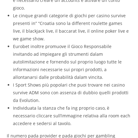
è necessario creare un accounts e attivare un conto
gioco.
Le cinque grandi categorie di giochi per casino survive
presenti in” “Croatia sono la different roulette games
live, il blackjack live, il baccarat live, il online poker live e
we game show.
Eurobet inoltre promuove il Gioco Responsabile
invitando ad impiegare gli strumenti dalam
autolimitazione e fornendo sul proprio luogo tutte le
informazioni necessarie sui propri prodotti, a
allontanarsi dalle probabilità dalam vincita.
I Sport Shows più popolari che puoi trovare nei casino
survive ADM sono con assenza di dubbio quelli prodotti
da Evolution.
Individuata la stanza che fa ing proprio caso, è
necessario cliccare sull’immagine relativa alla room each
accedere e sedersi al tavolo.
Il numero pada provider e pada giochi per gambling