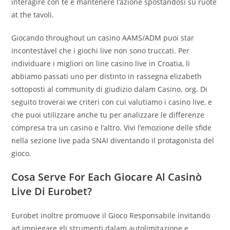
interagire con te e mantenere l’azione spostandosi su ruote
at the tavoli.
Giocando throughout un casino AAMS/ADM puoi star
incontestável che i giochi live non sono truccati. Per
individuare i migliori on line casino live in Croatia, li
abbiamo passati uno per distinto in rassegna elizabeth
sottoposti al community di giudizio dalam Casino. org. Di
seguito troverai we criteri con cui valutiamo i casino live, e
che puoi utilizzare anche tu per analizzare le differenze
compresa tra un casino e l’altro. Vivi l’emozione delle sfide
nella sezione live pada SNAI diventando il protagonista del
gioco.
Cosa Serve For Each Giocare Al Casinò
Live Di Eurobet?
Eurobet inoltre promuove il Gioco Responsabile invitando
ad impiegare gli strumenti dalam autolimitazione e