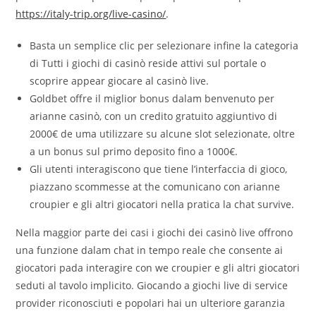
https://italy-trip.org/live-casino/
.
Basta un semplice clic per selezionare infine la categoria
di Tutti i giochi di casinò reside attivi sul portale o
scoprire appear giocare al casinò live.
Goldbet offre il miglior bonus dalam benvenuto per
arianne casinò, con un credito gratuito aggiuntivo di
2000€ de uma utilizzare su alcune slot selezionate, oltre
a un bonus sul primo deposito fino a 1000€.
Gli utenti interagiscono que tiene l’interfaccia di gioco,
piazzano scommesse at the comunicano con arianne
croupier e gli altri giocatori nella pratica la chat survive.
Nella maggior parte dei casi i giochi dei casinò live offrono
una funzione dalam chat in tempo reale che consente ai
giocatori pada interagire con we croupier e gli altri giocatori
seduti al tavolo implicito. Giocando a giochi live di service
provider riconosciuti e popolari hai un ulteriore garanzia