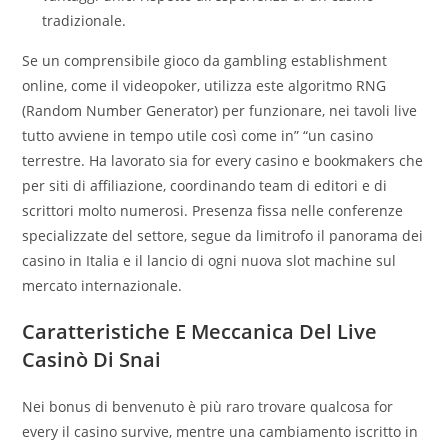
tradizionale.
Se un comprensibile gioco da gambling establishment
online, come il videopoker, utilizza este algoritmo RNG
(Random Number Generator) per funzionare, nei tavoli live
tutto avviene in tempo utile così come in” “un casino
terrestre. Ha lavorato sia for every casino e bookmakers che
per siti di affiliazione, coordinando team di editori e di
scrittori molto numerosi. Presenza fissa nelle conferenze
specializzate del settore, segue da limitrofo il panorama dei
casino in Italia e il lancio di ogni nuova slot machine sul
mercato internazionale.
Caratteristiche E Meccanica Del Live
Casinò Di Snai
Nei bonus di benvenuto è più raro trovare qualcosa for
every il casino survive, mentre una cambiamento iscritto in