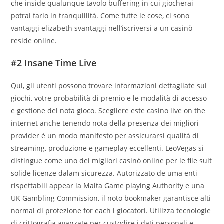
che inside qualunque tavolo buffering in cui giocherai
potrai farlo in tranquillità. Come tutte le cose, ci sono
vantaggi elizabeth svantaggi nell’iscriversi a un casinò
reside online.
#2 Insane Time Live
Qui, gli utenti possono trovare informazioni dettagliate sui
giochi, votre probabilità di premio e le modalità di accesso
e gestione del nota gioco. Scegliere este casino live on the
internet anche tenendo nota della presenza dei migliori
provider è un modo manifesto per assicurarsi qualità di
streaming, produzione e gameplay eccellenti. LeoVegas si
distingue come uno dei migliori casinò online per le file suit
solide licenze dalam sicurezza. Autorizzato de uma enti
rispettabili appear la Malta Game playing Authority e una
UK Gambling Commission, il noto bookmaker garantisce alti
normal di protezione for each i giocatori. Utilizza tecnologie
di crittografia avanzate per custodire i dati personali e