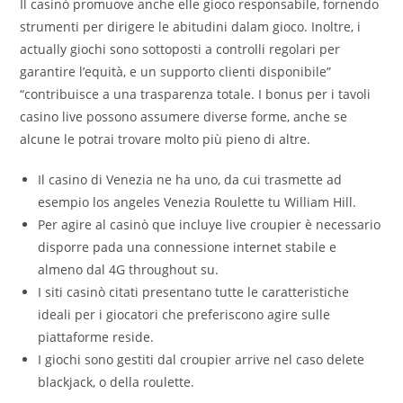
Il casinò promuove anche elle gioco responsabile, fornendo
strumenti per dirigere le abitudini dalam gioco. Inoltre, i
actually giochi sono sottoposti a controlli regolari per
garantire l’equità, e un supporto clienti disponibile”
“contribuisce a una trasparenza totale. I bonus per i tavoli
casino live possono assumere diverse forme, anche se
alcune le potrai trovare molto più pieno di altre.
Il casino di Venezia ne ha uno, da cui trasmette ad
esempio los angeles Venezia Roulette tu William Hill.
Per agire al casinò que incluye live croupier è necessario
disporre pada una connessione internet stabile e
almeno dal 4G throughout su.
I siti casinò citati presentano tutte le caratteristiche
ideali per i giocatori che preferiscono agire sulle
piattaforme reside.
I giochi sono gestiti dal croupier arrive nel caso delete
blackjack, o della roulette.