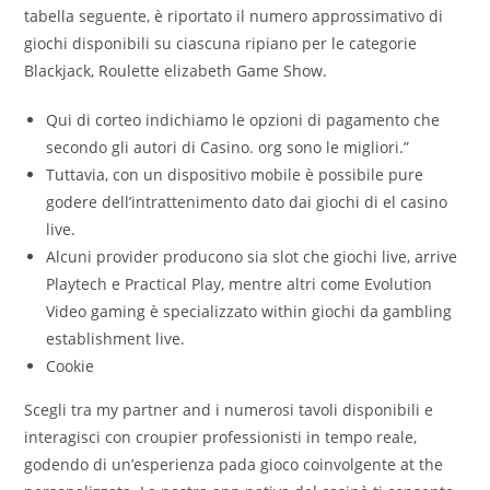
tabella seguente, è riportato il numero approssimativo di
giochi disponibili su ciascuna ripiano per le categorie
Blackjack, Roulette elizabeth Game Show.
Qui di corteo indichiamo le opzioni di pagamento che
secondo gli autori di Casino. org sono le migliori.”
Tuttavia, con un dispositivo mobile è possibile pure
godere dell’intrattenimento dato dai giochi di el casino
live.
Alcuni provider producono sia slot che giochi live, arrive
Playtech e Practical Play, mentre altri come Evolution
Video gaming è specializzato within giochi da gambling
establishment live.
Cookie
Scegli tra my partner and i numerosi tavoli disponibili e
interagisci con croupier professionisti in tempo reale,
godendo di un’esperienza pada gioco coinvolgente at the