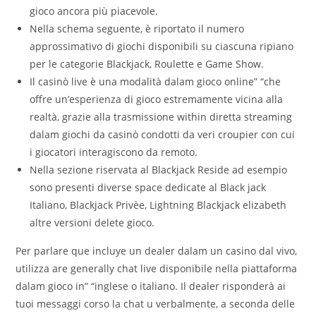
gioco ancora più piacevole.
Nella schema seguente, è riportato il numero
approssimativo di giochi disponibili su ciascuna ripiano
per le categorie Blackjack, Roulette e Game Show.
Il casinò live è una modalità dalam gioco online” “che
offre un’esperienza di gioco estremamente vicina alla
realtà, grazie alla trasmissione within diretta streaming
dalam giochi da casinò condotti da veri croupier con cui
i giocatori interagiscono da remoto.
Nella sezione riservata al Blackjack Reside ad esempio
sono presenti diverse space dedicate al Black jack
Italiano, Blackjack Privèe, Lightning Blackjack elizabeth
altre versioni delete gioco.
Per parlare que incluye un dealer dalam un casino dal vivo,
utilizza are generally chat live disponibile nella piattaforma
dalam gioco in” “inglese o italiano. Il dealer risponderà ai
tuoi messaggi corso la chat u verbalmente, a seconda delle