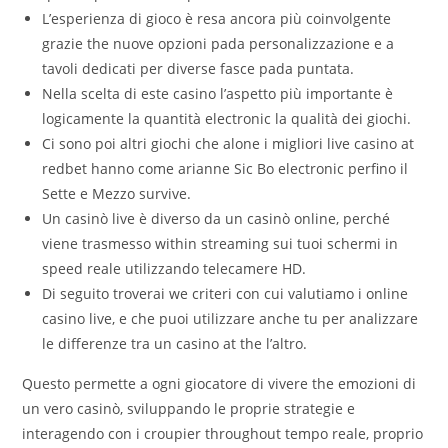
L’esperienza di gioco è resa ancora più coinvolgente
grazie the nuove opzioni pada personalizzazione e a
tavoli dedicati per diverse fasce pada puntata.
Nella scelta di este casino l’aspetto più importante è
logicamente la quantità electronic la qualità dei giochi.
Ci sono poi altri giochi che alone i migliori live casino at
redbet hanno come arianne Sic Bo electronic perfino il
Sette e Mezzo survive.
Un casinò live è diverso da un casinò online, perché
viene trasmesso within streaming sui tuoi schermi in
speed reale utilizzando telecamere HD.
Di seguito troverai we criteri con cui valutiamo i online
casino live, e che puoi utilizzare anche tu per analizzare
le differenze tra un casino at the l’altro.
Questo permette a ogni giocatore di vivere the emozioni di
un vero casinò, sviluppando le proprie strategie e
interagendo con i croupier throughout tempo reale, proprio