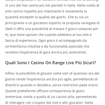
in uno dei live casino più bei periodi in Italia. Nella scelta di
este casino l’aspetto più importante è ovviamente la
quantità elizabeth la qualità dei giochi. Che tu sia un
principiante o un giocatore esperto, la proposta variegata di
SNAI ti offre una possibilità di trovare il gioco compiuto per
te, que tiene opzioni che cuando adattano al tuo stile e
fascia di esperienza. Ogni gioco è accompagnato da
un’interfaccia intuitiva e da funzionalità avanzate che
rendono l’esperienza di gara ancora più avvincente.
Quali Sono I Casino On Range Live Più Sicuri?
Infine, la possibilità di giocare some sort of qualsiasi ora del
giorno rende l’esperienza ancora più agile, permettendo di
divertirsi quando si desidera, senza restrizioni pada orario.
Queste piattaforme offrono un’esperienza di gioco
immersiva, simile a quella di un casinò utile, permettendo
di interagire con croupier dal vivo e altri giocatori. Nella