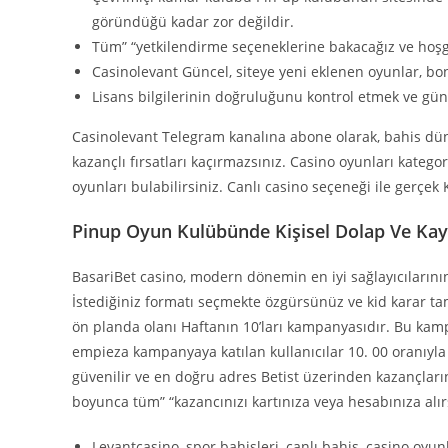
göründüğü kadar zor değildir.
Tüm” “yetkilendirme seçeneklerine bakacağız ve hoşg
Casinolevant Güncel, siteye yeni eklenen oyunlar, bo
Lisans bilgilerinin doğruluğunu kontrol etmek ve gün
Casinolevant Telegram kanalına abone olarak, bahis dü
kazançlı fırsatları kaçırmazsınız. Casino oyunları kategori
oyunları bulabilirsiniz. Canlı casino seçeneği ile gerç
Pinup Oyun Kulübünde Kişisel Dolap Ve Kay
BasariBet casino, modern dönemin en iyi sağlayıcılarını
İstediğiniz formatı seçmekte özgürsünüz ve kid karar t
ön planda olanı Haftanın 10’ları kampanyasıdır. Bu kam
empieza kampanyaya katılan kullanıcılar 10. 00 oranıyl
güvenilir ve en doğru adres Betist üzerinden kazançların
boyunca tüm” “kazancınızı kartınıza veya hesabınıza alır
Levantcasino, spor bahisleri, canlı bahis, casino oyun