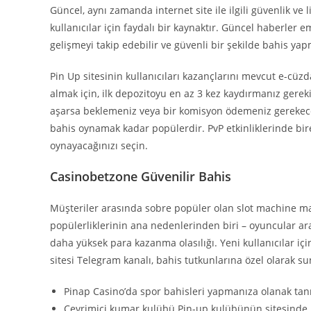
Güncel, aynı zamanda internet site ile ilgili güvenlik ve 
kullanıcılar için faydalı bir kaynaktır. Güncel haberler em
gelişmeyi takip edebilir ve güvenli bir şekilde bahis y
Pin Up sitesinin kullanıcıları kazançlarını mevcut e-cüz
almak için, ilk depozitoyu en az 3 kez kaydırmanız gereki
aşarsa beklemeniz veya bir komisyon ödemeniz gerekecek
bahis oynamak kadar popülerdir. PvP etkinliklerinde bir
oynayacağınızı seçin.
Casinobetzone Güvenilir Bahis
Müşteriler arasında sobre popüler olan slot machine maki
popülerliklerinin ana nedenlerinden biri – oyuncular ara
daha yüksek para kazanma olasılığı. Yeni kullanıcılar iç
sitesi Telegram kanalı, bahis tutkunlarına özel olarak su
Pinap Casino’da spor bahisleri yapmanıza olanak tan
Çevrimiçi kumar kulübü Pin-up kulübünün sitesinde 