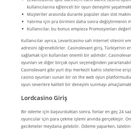
kullanıcılarına eğlenceli bir oyun deneyimi yaşatmakt
Müşteriler arasında durante popüler olan slot makinel
Yatırma için pra birimini daha sonra değiştirmenin 
Kullanıcılar, bu bonus empieza Promosyonları değerle
Kullanıcılar ayrıca, Levantcasino sah internet sitesini e
adresini öğrenebilirler. Casinolevant giriş, Türkiye’nin 
sağlamak için kullanılan önemli bir adımdır. Casinolevant
oyunları ve diğer birçok oyun seçeneğinden yararlanabil
Casinolevant gibi yurt dışı merkezli bahis sitelerine er
casino oyunları sunan bir on the web oyun platformudur
oyun severlere kaliteli bir deneyim sunmayı amaçlamakt
Lordcasino Giriş
Bir ödeme için başvurduktan sonra, fonlar en geç 24 saat
oyuncular için para çekme işlemi anında gerçekleşir. Onl
gecikmeler meydana gelebilir. Ödeme yaparken, talebin 