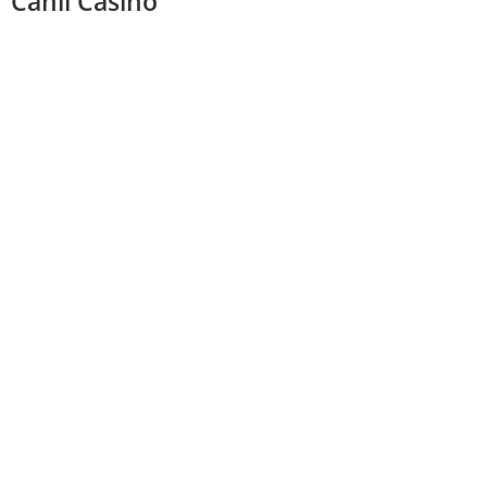
r Canlı Casino