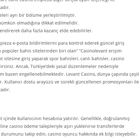
adır.
eri ayrı bir bölüme yerleştirilmiştir.
mümkün olmadığına dikkat edilmelidir.
ndirerek daha fazla kazanç elde edebilirler.
mpieza e-posta bildirimlerini para kontrol ederek güncel giriş
en popüler bahis sitelerinden biri olan” “Casinolevant erişim
 sitesine giriş yaparak spor bahisleri, canlı bahisler, casino
irsiniz. Ancak, Türkiye’deki yasal düzenlemeler nedeniyle
işim bazen engellenebilmektedir. Levant Casino, dünya çapında çeşit
. Kullanıcı dostu arayüzü ve sürekli güncellenen promosyonları ile
adır.
 içinde kullanıcının hesabına yatırılır. Genellikle, doğrulanmış
ine casino ödeme talepleriyle aşırı yüklenirse transferlerde
durumunu takip edin, casino oyuncu hakkında ek bilgi isteyebilir.