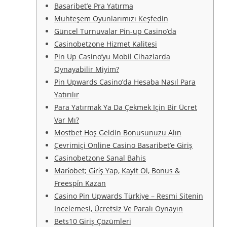
Basaribet’e Pra Yatırma
Muhteşem Oyunlarımızı Keşfedin
Güncel Turnuvalar Pin-up Casino’da
Casinobetzone Hizmet Kalitesi
Pin Up Casino’yu Mobil Cihazlarda
Oynayabilir Miyim?
Pin Upwards Casino’da Hesaba Nasıl Para
Yatırılır
Para Yatırmak Ya Da Çekmek Için Bir Ücret
Var Mı?
Mostbet Hoş Geldin Bonusunuzu Alın
Çevrimiçi Online Casino Basaribet’e Giriş
Casinobetzone Sanal Bahis
Mari̇obet; Gi̇ri̇ş Yap, Kayit Ol, Bonus &
Freespi̇n Kazan
Casino Pin Upwards Türkiye – Resmi Sitenin
Incelemesi, Ücretsiz Ve Paralı Oynayın
Bets10 Giriş Çözümleri