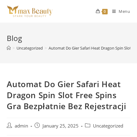
Skip
to
Menu
0
content
Blog
>
Uncategorized
>
Automat Do Gier Safari Heat Dragon Spin Slot Fre
Automat Do Gier Safari Heat
Dragon Spin Slot Free Spins
Gra Bezpłatnie Bez Rejestracji
Post
Post
Post
admin
January 25, 2025
Uncategorized
author:
published:
category: