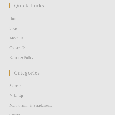
Quick Links
Home
Shop
About Us
Contact Us
Return & Policy
Categories
Skincare
Make Up
Multivitamin & Supplements