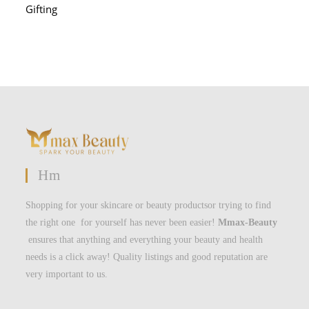
Gifting
Hm
Shopping for your skincare or beauty productsor trying to find
the right one for yourself has never been easier!
Mmax-Beauty
ensures that anything and everything your beauty and health
needs is a click away! Quality listings and good reputation are
very important to us.