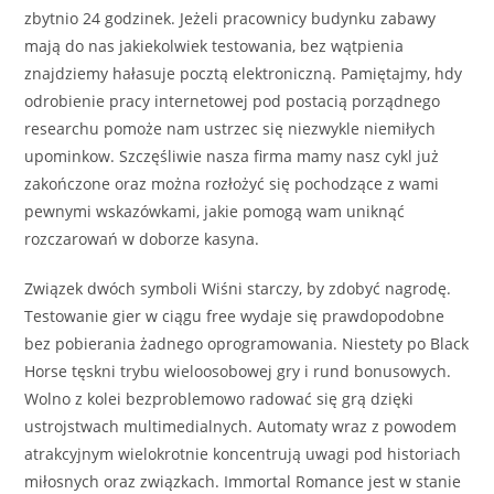
zbytnio 24 godzinek. Jeżeli pracownicy budynku zabawy
mają do nas jakiekolwiek testowania, bez wątpienia
znajdziemy hałasuje pocztą elektroniczną. Pamiętajmy, hdy
odrobienie pracy internetowej pod postacią porządnego
researchu pomoże nam ustrzec się niezwykle niemiłych
upominkow. Szczęśliwie nasza firma mamy nasz cykl już
zakończone oraz można rozłożyć się pochodzące z wami
pewnymi wskazówkami, jakie pomogą wam uniknąć
rozczarowań w doborze kasyna.
Związek dwóch symboli Wiśni starczy, by zdobyć nagrodę.
Testowanie gier w ciągu free wydaje się prawdopodobne
bez pobierania żadnego oprogramowania. Niestety po Black
Horse tęskni trybu wieloosobowej gry i rund bonusowych.
Wolno z kolei bezproblemowo radować się grą dzięki
ustrojstwach multimedialnych. Automaty wraz z powodem
atrakcyjnym wielokrotnie koncentrują uwagi pod historiach
miłosnych oraz związkach. Immortal Romance jest w stanie