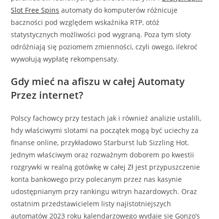
Slot Free Spins
automaty do komputerów różnicuje
baczności pod względem wskaźnika RTP, otóż
statystycznych możliwości pod wygraną. Poza tym sloty
odróżniają się poziomem zmienności, czyli owego, ilekroć
wywołują wypłatę rekompensaty.
Gdy mieć na afiszu w całej Automaty
Przez internet?
Polscy fachowcy przy testach jak i również analizie ustalili,
hdy właściwymi slotami na początek mogą być uciechy za
finanse online, przykładowo Starburst lub Sizzling Hot.
Jednym właściwym oraz rozważnym doborem po kwestii
rozgrywki w realną gotówkę w całej Zł jest przypuszczenie
konta bankowego przy polecanym przez nas kasynie
udostępnianym przy rankingu witryn hazardowych. Oraz
ostatnim przedstawicielem listy najistotniejszych
automatów 2023 roku kalendarzowego wydaje się Gonzo’s