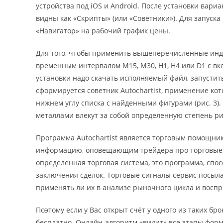
устройства под iOS и Android. После установки вари
видны как «Скрипты» (или «Советники»). Для запуска
«Навигатор» на рабочий график цены.
Для того, чтобы применить вышеперечисленные инди
временным интервалом М15, М30, Н1, Н4 или D1 с вк
установки надо скачать исполняемый файл, запустить
сформируется советник Autochartist, применение кот
нижнем углу списка с найденными фигурами (рис. 3
металлами влекут за собой определенную степень ри
Программа Autochartist является торговым помощни
информацию, оповещающим трейдера про торговые 
определенная торговая система, это программа, сп
заключения сделок. Торговые сигналы сервис посыла
применять ли их в анализе рыночного цикла и восп
Поэтому если у Вас открыт счёт у одного из таких б
бесплатно. Онлайн-алгоритм «видит» все этапы фор