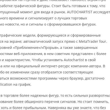
работке графической фигуры. Стоит быть готовым к тому, что
 упущенный момент для входа в рынок. AUTOCHARTIST исследуе
ьного времени и сигнализирует о лучших торговых
ько новости, но и сигналы о сформировавшихся фигурах.
 графические модели, формирующиеся и сформированные
я на экране; автоматический запуск прямо с MetaTrader four.
уровней «Приближение»/«Прорыв», а также завершенных
остями веб-приложения, в нем советник представлен с более
и характеристик. Чтобы установить Autochartist в свой
ра или на официальный интернет-ресурс компании-автора. В
ибо ее изменении сразу отобразится соответствующее
ваться возможностями программы через браузер, достаточно
ication на график.
в торговле более надежных фигур, то есть сильных разворотны
ование более обширного перечня сигналов. Но стоит помнить,
 хоть и более прибыльным. Наверняка вы уже знаете, что без