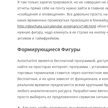
Я там только зарегистрировался, но не совершил ни
отчеты прямо себе на почту нужно зайти в главное 
«сообщения и оповещения». Все довольно просто, на
каких временных промежутках произошло в ближайш
http://devchata.su/calendar-pregnancy/148.html
област
нужную фигуру, надо кликнуть в ее строке на кнопку
активом и таймфреймом.
Формирующиеся Фигуры
Autochartist является бесплатной программой, досту
найти на просторах интернет, программа – устанавли
торговых терминалов ставится через контекстное ме
бесплатные, и их цена зависит от функционала, и кол
реальном времени предлагаются всеми крупными бро
любого аналитического ресурса. Разработчики Авточ
просто выбирать из предложенного сервисом сигнал
Для того, чтобы применить вышеперечисленные и