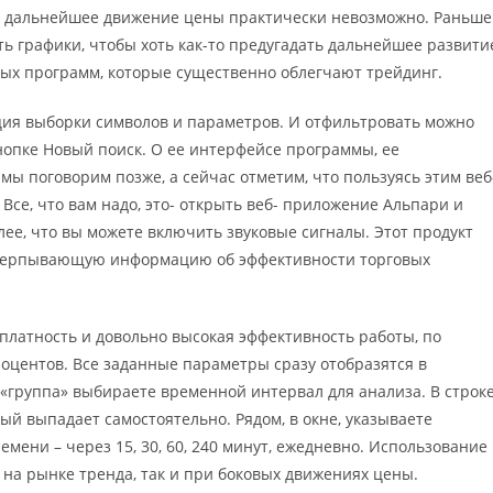
ь дальнейшее движение цены практически невозможно. Раньше
 графики, чтобы хоть как-то предугадать дальнейшее развити
ных программ, которые существенно облегчают трейдинг.
ция выборки символов и параметров. И отфильтровать можно
кнопке Новый поиск. О ее интерфейсе программы, ее
 мы поговорим позже, а сейчас отметим, что пользуясь этим веб
Все, что вам надо, это- открыть веб- приложение Альпари и
ее, что вы можете включить звуковые сигналы. Этот продукт
счерпывающую информацию об эффективности торговых
платность и довольно высокая эффективность работы, по
оцентов. Все заданные параметры сразу отобразятся в
 «группа» выбираете временной интервал для анализа. В строк
ый выпадает самостоятельно. Рядом, в окне, указываете
ени – через 15, 30, 60, 240 минут, ежедневно. Использование
 на рынке тренда, так и при боковых движениях цены.