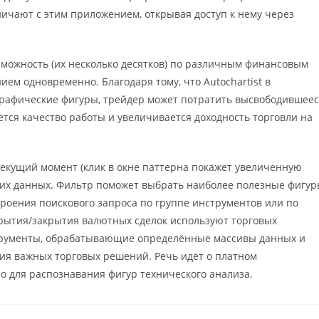
дничают с этим приложением, открывая доступ к нему через
зможность (их несколько десятков) по различным финансовым
м одновременно. Благодаря тому, что Autochartist в
графические фигуры, трейдер может потратить высвободившее
тся качество работы и увеличивается доходность торговли на
екущий момент (клик в окне паттерна покажет увеличенную
тих данных. Фильтр поможет выбрать наиболее полезные фигу
троения поискового запроса по группе инструментов или по
крытия/закрытия валютных сделок используют торговых
трументы, обрабатывающие определённые массивы данных и
ия важных торговых решений. Речь идёт о платном
 для распознавания фигур технического анализа.