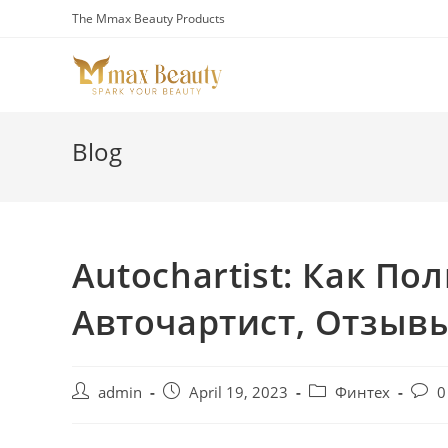
Skip
The Mmax Beauty Products
to
content
Blog
Autochartist: Как По
Авточартист, Отзыв
Post
Post
Post
Post
admin
April 19, 2023
Финтех
0
author:
published:
category:
comm