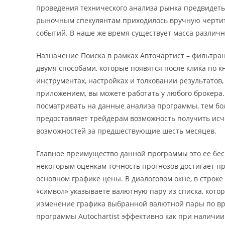
проведения технического анализа рынка предвидет
рыночным спекулянтам приходилось вручную чертить
событий. В наше же время существует масса различ
Назначение Поиска в рамках Авточартист – фильтра
двумя способами, которые появятся после клика по 
инструментах, настройках и толковании результатов,
приложением, вы можете работать у любого брокера. 
посматривать на данные анализа программы, тем бол
предоставляет трейдерам возможность получить и
возможностей за предшествующие шесть месяцев.
Главное преимущество данной программы это ее бес
некоторым оценкам точность прогнозов достигает пр
основном графике цены. В диалоговом окне, в строке
«символ» указываете валютную пару из списка, котор
изменение графика выбранной валютной пары по врем
программы Autochartist эффективно как при наличии