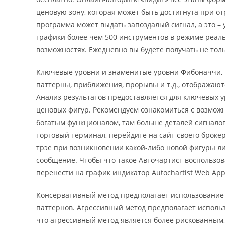
ценовую зону, которая может быть достигнута при от
программа может выдать запоздалый сигнал, а это –
графики более чем 500 инструментов в режиме реал
возможностях. Ежедневно вы будете получать не тол
Ключевые уровни и знаменитые уровни Фибоначчи,
паттерны, приближения, прорывы и т.д., отображаютс
Анализ результатов предоставляется для ключевых 
ценовых фигур. Рекомендуем ознакомиться с возможн
богатым функционалом, там больше деталей сигналов 
торговый терминал, перейдите на сайт своего броке
трэе при возникновении какой-либо новой фигуры л
сообщение. Чтобы что такое Авточартист воспользо
перенести на график индикатор Autochartist Web Appl
Консервативный метод предполагает использование 
паттернов. Агрессивный метод предполагает использ
что агрессивный метод является более рискованным,