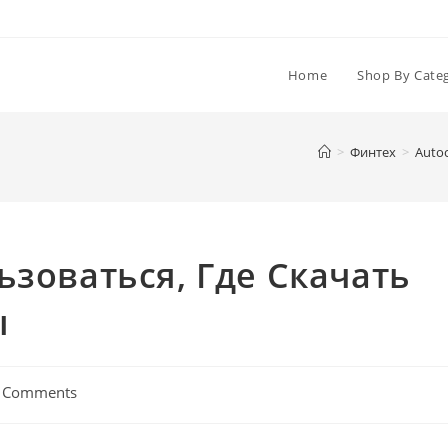
Home
Shop By Cate
>
Финтех
>
Autoc
льзоваться, Где Скачать
ы
 Comments
ents: