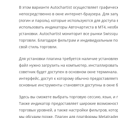
В этом варианте Autochartist осуществляет графич
непосредственно в окне интернет-браузера. Для зап
(логин и пароль), которые используются для доступа
использовать индикаторы Авточартиста в МТ4, необх
установки. Autochartist мониторит все рынки Swissq
торговли. Благодаря фильтрам и индивидуальным п
свой стиль торговли.
Для установки плагина требуется наличие установле
файл нужно загрузить на компьютер, инсталлировать
советник будет доступен в основном окне терминала
интерфейс, доступ к которому обычно предоставляетс
основные инструменты становятся доступны в окне б
Здесь вы сможете выбрать торговую сессию, язык, и
Также индикатор предоставляет широкие возможнос
торговых уровней, а также настройки фильтров, кот
мы обсудим позже. Плагин для платформы Metatrade