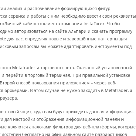
еский анализ и распознавание формирующихся фигур
уска сервиса и работы с ним необходимо ввести свои реквизиты
 в «Личный кабинет» клиента компании InstaForex. Чтобы
одимо авторизоваться на сайте Альпари и скачать программу
uote для вас, определяя новые и завершённые паттерны для
оисковым запросам вы можете адаптировать инструменты под
нного Metatrader и торгового счета. Скачанный установочный
 и перейти в торговый терминал. При правильной установке
.Второй способ пользования приложением – через веб-
я брокерами. В этом случае не нужно заходить в Metatrader, а
раузера.
 почтовый ящик, куда вам будут приходить данная информация.
ти для настройки отображения информационной панели и
орые являются аналогами фильтров для веб-платформы, которые
r доступен бесплатно на официальном сайте разработчиков