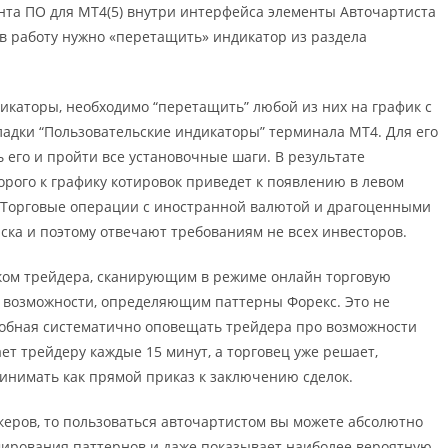
анта ПО для MT4(5) внутри интерфейса элементы Авточартиста
 в работу нужно «перетащить» индикатор из раздела
каторы, необходимо “перетащить” любой из них на график с
ладки “Пользовательские индикаторы” терминала МТ4. Для его
 его и пройти все установочные шаги. В результате
орого к графику котировок приведет к появлению в левом
). Торговые операции с иностранной валютой и драгоценными
ска и поэтому отвечают требованиям не всех инвесторов.
ком трейдера, сканирующим в режиме онлайн торговую
возможности, определяющим паттерны Форекс. Это не
особная систематично оповещать трейдера про возможности
ет трейдеру каждые 15 минут, а торговец уже решает,
ринимать как прямой приказ к заключению сделок.
рокеров, то пользоваться авточартистом вы можете абсолютно
мирования паттернов и даже показывает наиболее вероятную