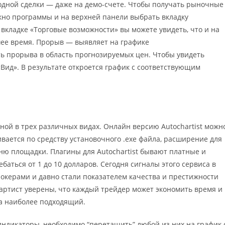
 одной сделки — даже на демо-счете. Чтобы получать рыночные
окно программы и на верхней панели выбрать вкладку
 вкладке «Торговые возможности» вы можете увидеть, что и на
ее время. Прорыв — выявляет на графике
ь прорыва в область прогнозируемых цен. Чтобы увидеть
 «Вид». В результате откроется график с соответствующим
пной в трех различных видах. Онлайн версию Autochartist можн
вается по средству установочного .ехе файла, расширение для
ню площадки. Плагины для Autochartist бывают платные и
ебаться от 1 до 10 долларов. Сегодня сигналы этого сервиса в
керами и давно стали показателем качества и престижности
артист уверены, что каждый трейдер может экономить время и
а наиболее подходящий.
ндикаторы, необходимо “перетащить” любой из них на график 