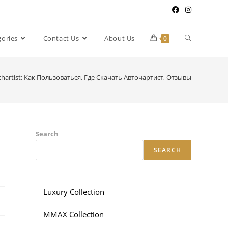
gories
Contact Us
About Us
0
hartist: Как Пользоваться, Где Скачать Авточартист, Отзывы
Search
SEARCH
Luxury Collection
MMAX Collection