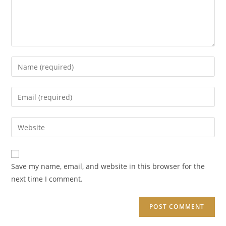
Enter
your
name
Enter
or
your
username
email
Enter
to
address
your
comment
to
website
comment
URL
Save my name, email, and website in this browser for the
(optional)
next time I comment.