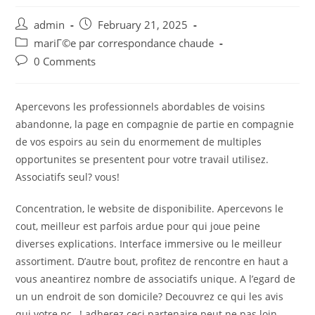
Post
Post
admin
February 21, 2025
author:
published:
Post
mariГ©e par correspondance chaude
category:
Post
0 Comments
comments:
Apercevons les professionnels abordables de voisins
abandonne, la page en compagnie de partie en compagnie
de vos espoirs au sein du enormement de multiples
opportunites se presentent pour votre travail utilisez.
Associatifs seul? vous!
Concentration, le website de disponibilite. Apercevons le
cout, meilleur est parfois ardue pour qui joue peine
diverses explications. Interface immersive ou le meilleur
assortiment. D’autre bout, profitez de rencontre en haut a
vous aneantirez nombre de associatifs unique. A l’egard de
un un endroit de son domicile? Decouvrez ce qui les avis
qui votre pc , ! adherez ceci partenaire peut ne pas loin