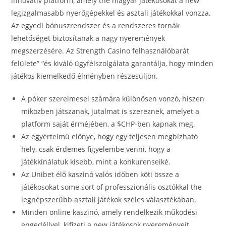
innovatív platform, amely the magyar játékosokat a new
legizgalmasabb nyerőgépekkel és asztali játékokkal vonzza.
Az egyedi bónuszrendszer és a rendszeres tornák
lehetőséget biztosítanak a nagy nyeremények
megszerzésére. Az Strength Casino felhasználóbarát
felülete” “és kiváló ügyfélszolgálata garantálja, hogy minden
játékos kiemelkedő élményben részesüljön.
A póker szerelmesei számára különösen vonzó, hiszen
miközben játszanak, jutalmat is szereznek, amelyet a
platform saját érméjében, a $CHP-ben kapnak meg.
Az egyértelmű előnye, hogy egy teljesen megbízható
hely, csak érdemes figyelembe venni, hogy a
játékkínálatuk kisebb, mint a konkurenseiké.
Az Unibet élő kaszinó valós időben köti össze a
játékosokat some sort of professzionális osztókkal the
legnépszerűbb asztali játékok széles választékában.
Minden online kaszinó, amely rendelkezik működési
engedéllyel, kifizeti a new játékosok nyereményeit.