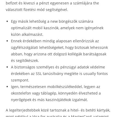
befizet és kiveszi a pénzt egyenesen a számlájára the
választott fizetési mód segítségével.
Egy másik lehetőség a new böngészők számára
optimalizált mobil kaszinók, amelyek nem igényelnek
külön alkalmazást.
Ennek érdekében mindig alaposan ellenőrizzük az
ügyfélszolgálati lehetőségeket, hogy biztosak lehessünk
abban, hogy arizona ott dolgozó kollégák barátságosak
és segítőkészek.
A biztonságos személyes és pénzügyi adatok védelme
érdekében az SSL tanúsítvány megléte is usually fontos
szempont.
Igen, természetesen mobilkészülékeddel, legyen az
okostelefon vagy táblagép, könnyedén élvezheted a
nyerőgépek és más kaszinójátékok izgalmát.
A legelterjedtebbek közé tartoznak a hitel- és betéti kártyák,
mint például a Visa for australia és a MasterCard, valamint