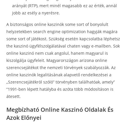
arányát (RTP), mert minél magasabb ez az érték, annál
jobb az esély a nyerésre.
A biztonságos online kaszinók some sort of bonyolult
helyzetekben search engine optimization hagyják magára
some sort of játékost. Szükség esetén kapcsolatba léphetsz
the kaszinó ügyfélszolgálatával chaten vagy e-mailben. Sok
online kaszinó nem csak angolul, hanem magyarul is
kiszolgálja ügyfeleit. Magyarországon arizona online
szerencsejátékot the nemzeti törvények szabályozzák. Az
online kaszinók legalitásának alapvető rendelkezései a
„Szerencsejátékról szóló” törvényben találhatóak, amely”
“1991-ben lépett hatályba és azóta több módosításon is
átesett.
Megbízható Online Kaszinó Oldalak És
Azok Előnyei