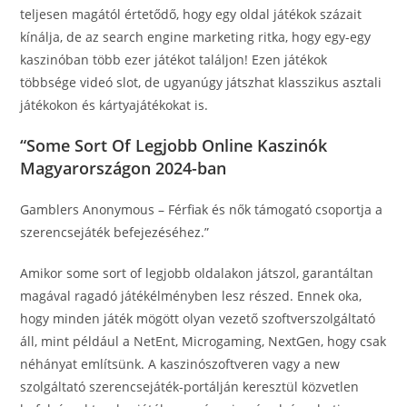
teljesen magától értetődő, hogy egy oldal játékok százait
kínálja, de az search engine marketing ritka, hogy egy-egy
kaszinóban több ezer játékot találjon! Ezen játékok
többsége videó slot, de ugyanúgy játszhat klasszikus asztali
játékokon és kártyajátékokat is.
“Some Sort Of Legjobb Online Kaszinók
Magyarországon 2024-ban
Gamblers Anonymous – Férfiak és nők támogató csoportja a
szerencsejáték befejezéséhez.”
Amikor some sort of legjobb oldalakon játszol, garantáltan
magával ragadó játékélményben lesz részed. Ennek oka,
hogy minden játék mögött olyan vezető szoftverszolgáltató
áll, mint például a NetEnt, Microgaming, NextGen, hogy csak
néhányat említsünk. A kaszinószoftveren vagy a new
szolgáltató szerencsejáték-portálján keresztül közvetlen