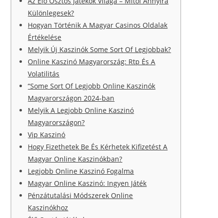
Az Élő Osztós Játékok Világa – Mitől Annyira
Különlegesek?
Hogyan Történik A Magyar Casinos Oldalak
Értékelése
Melyik Új Kaszinók Some Sort Of Legjobbak?
Online Kaszinó Magyarország: Rtp És A
Volatilitás
“Some Sort Of Legjobb Online Kaszinók
Magyarországon 2024-ban
Melyik A Legjobb Online Kaszinó
Magyarországon?
Vip Kaszinó
Hogy Fizethetek Be És Kérhetek Kifizetést A
Magyar Online Kaszinókban?
Legjobb Online Kaszinó Fogalma
Magyar Online Kaszinó: Ingyen Játék
Pénzátutalási Módszerek Online
Kaszinókhoz