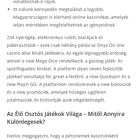
vonatkoznak-e rájuk.
Itt nálunk könnyedén megtalálod a legjobb,
Magyarországon is elérhető online kaszinókat, amelyek
teljes mértékben megfelelhetnek az igényeidnek.
234 nyerőgép, elektronikus rulett, blackjack és
pókerasztalok – ezek csak néhány példa az Onyx On line
casino által kínált játékokra. Az egyik legnagyobb erősség,
amivel a new Mega Dice rendelkezik, a gazdag játék- és
sportfogadási kínálat. A platform olyan neves fejlesztők
játékait vonultatja fel, great a NetEnt, a new Quickspin és a
new Play’n GO. A platformon rendszeresek a new bónuszok
és a new promóciók, amelyek hűséges ügyfeleit
jutalmazzák, és biztosítják azok elégedettségét.
Az Élő Osztós Játékok Világa – Mitől Annyira
Különlegesek?
Fontos megjegyezni, hogy a pénznemek kaszinónként