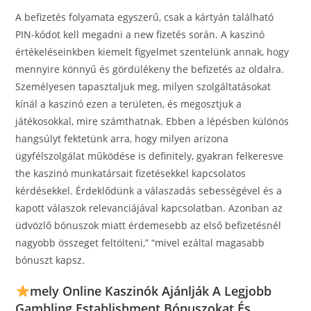
A befizetés folyamata egyszerű, csak a kártyán található
PIN-kódot kell megadni a new fizetés során. A kaszinó
értékeléseinkben kiemelt figyelmet szentelünk annak, hogy
mennyire könnyű és gördülékeny the befizetés az oldalra.
Személyesen tapasztaljuk meg, milyen szolgáltatásokat
kínál a kaszinó ezen a területen, és megosztjuk a
játékosokkal, mire számthatnak. Ebben a lépésben különös
hangsúlyt fektetünk arra, hogy milyen arizona
ügyfélszolgálat működése is definitely, gyakran felkeresve
the kaszinó munkatársait fizetésekkel kapcsolatos
kérdésekkel. Érdeklődünk a válaszadás sebességével és a
kapott válaszok relevanciájával kapcsolatban. Azonban az
üdvözlő bónuszok miatt érdemesebb az első befizetésnél
nagyobb összeget feltölteni,” “mivel ezáltal magasabb
bónuszt kapsz.
mely Online Kaszinók Ajánlják A Legjobb
Gambling Establishment Bónuszokat És