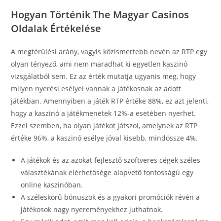
Hogyan Történik The Magyar Casinos
Oldalak Értékelése
A megtérülési arány, vagyis közismertebb nevén az RTP egy
olyan tényező, ami nem maradhat ki egyetlen kaszinó
vizsgálatból sem. Ez az érték mutatja ugyanis meg, hogy
milyen nyerési esélyei vannak a játékosnak az adott
játékban. Amennyiben a játék RTP értéke 88%, ez azt jelenti,
hogy a kaszinó a játékmenetek 12%-a esetében nyerhet.
Ezzel szemben, ha olyan játékot játszol, amelynek az RTP
értéke 96%, a kaszinó esélye jóval kisebb, mindössze 4%.
A játékok és az azokat fejlesztő szoftveres cégek széles
választékának elérhetősége alapvető fontosságú egy
online kaszinóban.
A széleskörű bónuszok és a gyakori promóciók révén a
játékosok nagy nyereményekhez juthatnak.