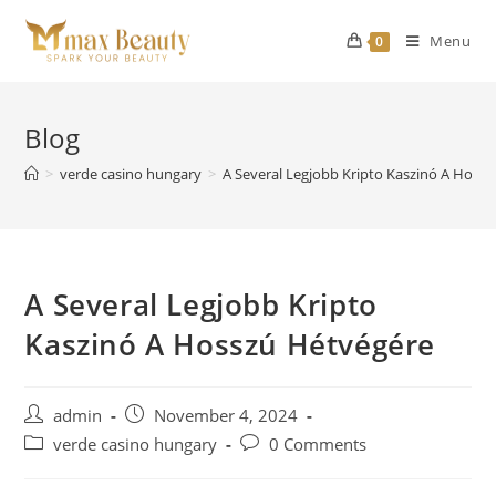
Skip
to
Menu
0
content
Blog
>
verde casino hungary
>
A Several Legjobb Kripto Kaszinó A Hoss
A Several Legjobb Kripto
Kaszinó A Hosszú Hétvégére
Post
Post
admin
November 4, 2024
author:
published:
Post
Post
verde casino hungary
0 Comments
category:
comments: