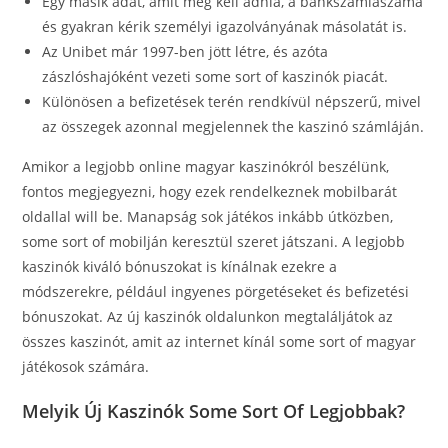
Egy másik adat, amit meg kell adnia, a bankszámlaszáma
és gyakran kérik személyi igazolványának másolatát is.
Az Unibet már 1997-ben jött létre, és azóta
zászlóshajóként vezeti some sort of kaszinók piacát.
Különösen a befizetések terén rendkívül népszerű, mivel
az összegek azonnal megjelennek the kaszinó számláján.
Amikor a legjobb online magyar kaszinókról beszélünk,
fontos megjegyezni, hogy ezek rendelkeznek mobilbarát
oldallal will be. Manapság sok játékos inkább útközben,
some sort of mobilján keresztül szeret játszani. A legjobb
kaszinók kiváló bónuszokat is kínálnak ezekre a
módszerekre, például ingyenes pörgetéseket és befizetési
bónuszokat. Az új kaszinók oldalunkon megtaláljátok az
összes kaszinót, amit az internet kínál some sort of magyar
játékosok számára.
Melyik Új Kaszinók Some Sort Of Legjobbak?