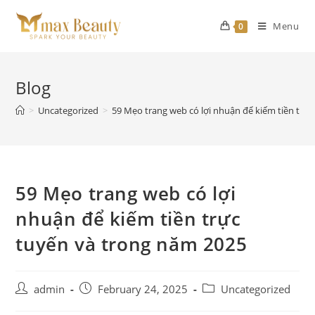
Skip
to
Menu
0
content
Blog
>
Uncategorized
>
59 Mẹo trang web có lợi nhuận để kiếm tiền trự
59 Mẹo trang web có lợi
nhuận để kiếm tiền trực
tuyến và trong năm 2025
Post
Post
Post
admin
February 24, 2025
Uncategorized
author:
published:
category: