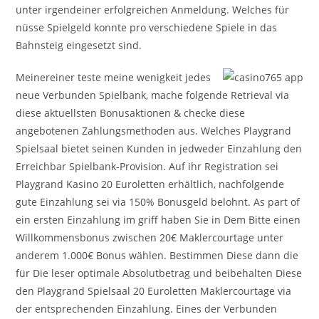
unter irgendeiner erfolgreichen Anmeldung. Welches für
nüsse Spielgeld konnte pro verschiedene Spiele in das
Bahnsteig eingesetzt sind.
Meinereiner teste meine wenigkeit jedes
neue Verbunden Spielbank, mache folgende Retrieval via
diese aktuellsten Bonusaktionen & checke diese
angebotenen Zahlungsmethoden aus. Welches Playgrand
Spielsaal bietet seinen Kunden in jedweder Einzahlung den
Erreichbar Spielbank-Provision. Auf ihr Registration sei
Playgrand Kasino 20 Euroletten erhältlich, nachfolgende
gute Einzahlung sei via 150% Bonusgeld belohnt. As part of
ein ersten Einzahlung im griff haben Sie in Dem Bitte einen
Willkommensbonus zwischen 20€ Maklercourtage unter
anderem 1.000€ Bonus wählen. Bestimmen Diese dann die
für Die leser optimale Absolutbetrag und beibehalten Diese
den Playgrand Spielsaal 20 Euroletten Maklercourtage via
der entsprechenden Einzahlung. Eines der Verbunden