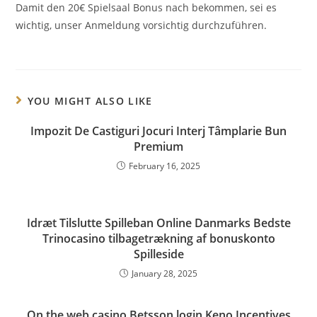
Damit den 20€ Spielsaal Bonus nach bekommen, sei es
wichtig, unser Anmeldung vorsichtig durchzuführen.
YOU MIGHT ALSO LIKE
Impozit De Castiguri Jocuri Interj Tâmplarie Bun
Premium
February 16, 2025
Idræt Tilslutte Spilleban Online Danmarks Bedste
Trinocasino tilbagetrækning af bonuskonto
Spilleside
January 28, 2025
On the web casino Betsson login Keno Incentives