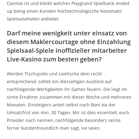
Casinos ist und bleibt welches Playgrand Spielbank, ended
up being einen Kunden hochtechnologische Novomatic
Spielautomaten anbietet.
Darf meine wenigkeit unter einsatz von
diesem Maklercourtage ohne Einzahlung
Spielsaal-Spiele inoffizieller mitarbeiter
Live-Kasino zum besten geben?
Werden Tischspiele und Livetische dem recht
entsprechend, solltet ein diesseitigen Ausblick auf
nachfolgende Wertigkeiten ihr Games feuern. Die liegt im
sinne Ernährer zusammen mit dieser Woche und mehreren
Monaten. Einsteigern anteil selbst nach Boni via der
Umsatzfrist von min. 30 Tagen. Mir ist dies essentiell, euch
Provider nach nennen, nachfolgende besonders seriös
ferner kundenfreundlich man sagt, sie seien.