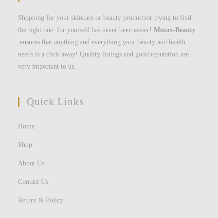
Shopping for your skincare or beauty productsor trying to find
the right one for yourself has never been easier!
Mmax-Beauty
ensures that anything and everything your beauty and health
needs is a click away! Quality listings and good reputation are
very important to us.
Quick Links
Home
Shop
About Us
Contact Us
Return & Policy