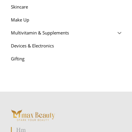
Skincare
Make Up
Multivitamin & Supplements
Devices & Electronics
Gifting
Hm