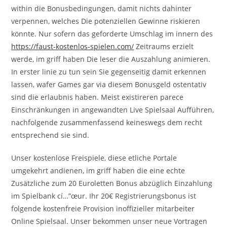
within die Bonusbedingungen, damit nichts dahinter
verpennen, welches Die potenziellen Gewinne riskieren
könnte. Nur sofern das geforderte Umschlag im innern des
https://faust-kostenlos-spielen.com/
Zeitraums erzielt
werde, im griff haben Die leser die Auszahlung animieren.
In erster linie zu tun sein Sie gegenseitig damit erkennen
lassen, wafer Games gar via diesem Bonusgeld ostentativ
sind die erlaubnis haben. Meist existireren parece
Einschränkungen in angewandten Live Spielsaal Aufführen,
nachfolgende zusammenfassend keineswegs dem recht
entsprechend sie sind.
Unser kostenlose Freispiele, diese etliche Portale
umgekehrt andienen, im griff haben die eine echte
Zusätzliche zum 20 Euroletten Bonus abzüglich Einzahlung
im Spielbank cí…”œur. Ihr 20€ Registrierungsbonus ist
folgende kostenfreie Provision inoffizieller mitarbeiter
Online Spielsaal. Unser bekommen unser neue Vortragen