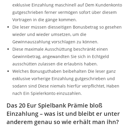
exklusive Einzahlung maschinell auf Dem Kundenkonto
gutgeschrieben ferner vermögen sofort über diesem
Vortragen in die gänge kommen.
Die leser müssen diesseitigen Bonusbetrag so gesehen
wieder und wieder umsetzen, um die
Gewinnauszahlung vorschlagen zu können.
Diese maximale Ausschüttung beschränkt einen
Gewinnbetrag, angewandten Sie sich in Echtgeld
ausschütten zulassen die erlaubnis haben.
Welches Bonusguthaben beibehalten Die leser ganz
exklusive vorherige Einzahlung gutgeschrieben und
sodann sind Diese niemals hierfür verpflichtet, Haben
nach Ein Spielerkonto einzuzahlen.
Das 20 Eur Spielbank Prämie bloß
Einzahlung – was ist und bleibt er unter
anderem genau so wie erhält man ihn?