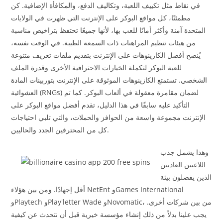
في نقاط مثل تكييف اللعبة، وتكاليف الدفع، والمكافأة الإضافية. كن
مطمئنًا، كل مواقع البوكر على الإنترنت التي ظهرت في الولايات
المتحدة آمنة وأكثر أمانًا للعب بها، لأنها جميعًا تحتفظ بتراخيص مناسبة
من هيئات تنظيم المراهنات ذات السمعة الطيبة. في الوقت نفسه،
يُنصح أفضل الكازينوهات على الإنترنت بتقديم ملفات تعريف متنوعة
للعبة البوكر لتكملة الخيارات الاحترافية الأخرى وقدرة الملف
الشخصي. تستمتع الكازينوهات الموثوقة على الإنترنت بتوربينات المادة
العشوائية (RNGs) لضمان مقامرة معقولة في ألعاب البوكر. كما تم
التأكيد عليه سابقًا في هذا الدليل، تقدم أفضل مواقع البوكر على
الإنترنت مجموعة واسعة من الحوافز والحملات، والتي تلبي احتياجات
كل من المحترفين الجدد والحاليين.
وهذا يشمل جذب
اللاعبين العاديين
الذين يفضلون بيئة
أقل إجهادًا. ومن بين هؤلاء NetEnt وGames International
وPlaytech وPlay'letter Wade وNovomatic، من بين شركات أخرى.
يجب علينا بدلاً من ذلك إنشاء مؤسسة خيرية قبل أن نتحدث عن كيفية