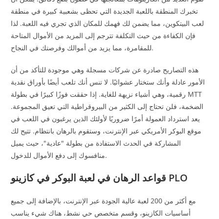
تخبرك المنطقة باللعبة الجديدة التي تحظى بشعبية كبيرة في منطقة
لعب البيتكوين، مما يضمن لك فهمك للمكان الذي تجري فيه اللعبة. لذا
فإن الكفاءة من حيث التكلفة تترجم إلى المزيد من الأموال المتاحة
للمقامرة، مما يزيد من أموالك وفرصتك في النجاح.
هذه التصاريح صادرة عن شركات مسجلة وهي موجودة للتأكد من أن
الأمور عادلة وأنك ستختار عشوائيًا. لا تنس أنك تلعب أيضًا بأوراق نقدية
رقمية، وهي أشياء نزيهة للغاية. إذا حققت فوزًا كبيرًا في بطولة MTT
الضخمة، فلن تحتاج إلى الكثير من البيروقراطية التي تعيق المجموعة.
يعد استرداد العمولة أمرًا ضروريًا لأولئك الذين يرغبون في اللعب في
موقع البوكر الأمريكي عبر الإنترنت، وستقوم بالرهان بانتظام. تتيح لك
المشاركة في الحدث الاستفادة من بطولة "عادية"، حيث يميل
منافسوك إلى دفع الأموال للدخول.
قواعد الرهان في لعبة البوكر في كازينو PLO
مع أكثر من 200 لعبة عالية الجودة عبر الإنترنت، بالإضافة إلى جميع
أساسيات الكازينو، وقسم متخصص حي نشط، هناك شيء يناسب