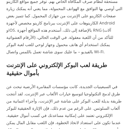
مستحقة لنظام صرف المكافأة الخاص بهم. توفر جميع مواقع الكازينو
التي أوصي بها التوافق مع الهواتف المحمولة، مما يعني أنه يمكنك زيارة
صفحات الكازينو على الإنترنت من جهازك المحمول. كما تتميز بعض
الكازينوهات على الإنترنت ببرنامج كازينو مخصص لأجهزة Android
وiOS. بالإضافة إلى ذلك، أستخدم هذه المواقع أجهزة RNG (آلات
الأرقام العشوائية) للتأكد من أن اللعبة معقولة. في الوقت الحالي،
يمكنك استخدام أي هاتف محمول وجهاز لوحي للعب لعبة البوكر
بالفيديو – ما عليك سوى شاشة تعمل باللمس واتصال Wi-Fi.
طريقة لعب البوكر الإلكتروني على الإنترنت
بأموال حقيقية
في السبعينيات الجديدة، كانت مؤسسات المقامرة الأرضية تبحث عن
طرق لدمج التكنولوجيا لتوسيع خيارات الألعاب عبر الإنترنت. لقد أنتجت
طريقة بديلة للعب البوكر على شاشة عبر الإنترنت، وأجزاء ائتمانية من
ألعاب السلوتس. على الرغم من عدم ذلك، فإن الإثارة الحقيقية للبوكر
الإلكتروني تعتمد على إمكانية مساعدتك في كسب أموال حقيقية.
عندما تكون على استعداد لاتخاذ الخطوة، فإن اللعب مقابل المال يمكن