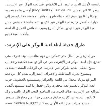
بالنسبة لأولئك الذين يرغبون في الانغماس في لعبة البوكر عبر الإنترنت،
أوصي بشدة بتجربة Juicy Limits أو DuckyLuck. يوفر كلا البرنامجين
توازنًا رائعًا بين تنوع اللعبة والدفاع والحوافز الممتعة، مما يقودهم إلى
خيارات أفضل لإثارة لعبة البوكر عبر الفيديو. تتم مناقشة مستوى حس
لعبة البوكر عبر الفيديو بشكل أسرع بسبب خصائص التطبيق الخاصة
بأحدث لعبة فيديو.
طرق حديثة لبناء لعبة البوكر على الإنترنت
من إدارة رأس المال حتى تتمكن من فهم منافسيك وقد تعرف متى
تخدع، فإن لعبة البوكر عبر الإنترنت هي في الواقع لعبة فكاهية ودقة. إن
نسيج الحكم الجديد للبوكر عبر الإنترنت في الولايات المتحدة متقدم،
ومنسوج بحرية المقاطعة والإشراف الفيدرالي. تقدم كل من هذه
المواقع مزيجًا محددًا من اللعبة والحوافز وستستمتع بالعضوية. جرب
لعبة البوكر بالفيديو لعبة محفزة، ولكن فقط إذا كنت تستمتع بأفضل
المواقع عبر الإنترنت. هناك العديد من المناطق للعب البوكر بالفيديو وقد
لا يكون البحث عن كازينو صادق متحمس جزءًا من مخاوفك. ستوفر
منصة Golden Nugget الجديدة ميزات من الفئة الأولى ويمكنك