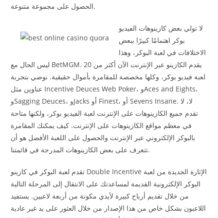
الحصول على مجموعة متنوعة.
لا تولي بعض كازينوهات الفيديو
بوكر اهتمامًا كبيرًا ببعض
الاختلافات في لعبة البوكر، وهذا
ليس الحال مع BetMGM. يقدم الكازينو عبر الإنترنت الآن أكثر من 20
لعبة فيديو بوكر، وكلها مخصصة للمقامرة بأموال حقيقية. نوصي بتجربة
عناوين مثل Incentive Deuces Web Poker، وAces and Eights،
وSagging Deuces، وJacks أو Finest، أو Sevens Insane. لا، لا
تقدم جميع الكازينوهات على الإنترنت لعبة الفيديو بوكر، ولكنها متاحة
في معظم مواقع الكازينوهات على الإنترنت. كيف يمكنك المقامرة
بالبوكر الإلكتروني عبر الإنترنت والحصول على اللعبة الأفضل هو أن
تتعرف على بعض الكازينوهات المدرجة في قائمتنا.
تقدم لعبة البوكر في كازينو Double Incentive الإثارة الجديدة من لعبة
البوكر الإلكترونية القديمة لمساعدتك على الانتقال إلى المرحلة التالية
من خلال تقديم أرباح كبيرة لأيدي مكونة من أربعة لاعبين. يستفيد
اللاعبون بشكل خاص من هذا الإصدار من خلال العثور على يد غير عادية