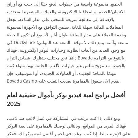
الجميع. مجموعة واسعة من خطوات الدفع جنبًا إلى جنب مع أوراق
الائتمان/الخصم، والمحافظ الإلكترونية، والعملات المشفرة المتعددة،
بالإضافة إلى معالجة سريعة للسحب على مدار الساعة، تجعل
المعاملات المالية سهلة للغاية. يضمن التوافق مع الأجهزة المحمولة
وخدمة العملاء على مدار الساعة طوال أيام الأسبوع أن تكون اللحظة
في DuckyLuck ممتعة وآمنة. ومع ذلك، لا تتوقف المتعة عند الموانئ؛
مع وجود العديد من ألعاب الطاولة وخيارات البوكر الإلكترونية، فهناك
دائمًا تحدٍ مختلف ينتظرك. يتطابق التزام Bovada بالتنوع مع التزامه
بالجودة، مع مزيج سلس عبر خيارات الألعاب الخاصة بهم. سواء كنت
مهتمًا بالمنافذ الجديدة، أو الطاولات الجديدة، أو الموسيقى، فإن
Bovada Casino يقدم الآن شعورًا بالمقامرة يصعب التغلب عليه.
أفضل برامج لعبة فيديو بوكر بأموال حقيقية لعام
2025
ومع ذلك، إذا كنت ترغب في المشاركة في عمل لاعب ضد لاعب،
فهناك المزيد من المواقع، وبالتالي نوصيك بالمقامرة على لعبة البوكر
على الإنترنت. لذا، إذا كنت ترغب في اختيار أفضل لعبة بوكر لك، ففكر