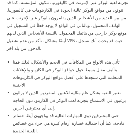
تجربة لعبة البوكر عبر الإنترنت في كاليفورنيا. تتكون المؤسسة، كما قد
تتوقع، من مواقع البوكر عالية الجودة في الكازينوهات في كاليفورنيا.
من بين العديد من الأشخاص الذين يقامرون بالبوكر عبر الإنترنت على
الهاتف المحمول، وبالتالي في الواقع لا يوجد خطأ في التسجيل في
موقع بوكر خارجي من هاتفك المحمول. بالنسبة للأشخاص الذين لديهم
أيضًا مشاكل، تأكد من عدم تشغيل VPN، حيث قد يحدث أنك تسجل
الدخول من بلد آخر.
تأتي هذه الأنواع من المكافآت في الحجم والأشكال، لذلك قمنا
بتأليف مقال بسيط حول حوافز البوكر في الكازينو والإعلانات
المتعلمة التي ستجدها على أفضل مواقع البوكر في الكازينوهات
الأجنبية.
تعتبر اللعبة بشكل عام مثالية للاعبين المنفردين الذين لا يزالون
يرغبون في الاستمتاع بتجربة لعب البوكر في الكازينو، دون الحاجة
إلى أي محترفين آخرين.
حتى المحترفين ذوي المهارات العالية قد يواجهون أيضًا خسائر
فادحة، كما أن احتمالية خسارة أرقام كبيرة هي جزء من خصائص
اللعبة الجديدة.