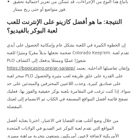
باتباع هذا النوع من الإجراءات، قد تتمكن من تعزيز احتمالية تحقيق
فوز متواضع أو حتى ربح ممتاز.
النتيجة: ما هو أفضل كازينو على الإنترنت للعب
لعبة البوكر بالفيديو؟
إن الخطوة الكبيرة في اللعبة بشكل عام وإمكانية الحصول على أيدي
ضخمة تجعلها بديلاً مغريًا ومثيرًا للعبة Colorado Keep'em. ​​تقدم لعبة
PLO شعورًا عمليًا وممتعًا يدفعك إلى اكتشاف
وإتقان تفاصيلها الداخلية. يعتمد
https://booicasino.org/ar-sa/app/
سحر لعبة PLO على القدرة على خلق طريقة لعب مثيرة والحصول
على صناديق كبيرة، وجذب اللاعبين المحترفين والمبتدئين على حد
سواء. إذا كنت ترغب في المقامرة بلعبة بوكر حقيقية والفوز بها، فعليك
تصفح قائمة أفضل المواقع المصنفة في الكتاب ثم الانضمام إلى لعبتك
المفضلة.
من خلال وضع أغلب هذه القضايا في الاعتبار، اخترنا بعناية أفضل
المواقع التي تقدم لعبة البوكر عبر الفيديو في الولايات المتحدة
الأمريكية لإضافة لاعبين أمريكيين يتمتعون بتجربة مراهنة مميزة.