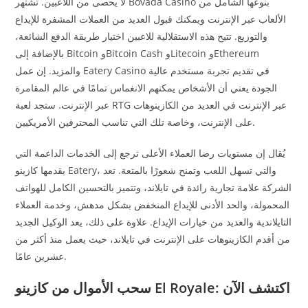
لا يحصى من اللاعبين. تشتهر Bovada Casino بنوعها الشامل من
الألعاب عبر الإنترنت ويمكنك قبول العديد من العملات المشفرة للإيداع
والتوزيع. تتيح هذه الاستقلالية للاعبين اختيار طريقة الدفع الشائعة،
بالإضافة إلى Bitcoin وBitcoin Cash وLitecoin وEthereum
والمزيد. إن عمل Eatery Casino في تقديم تجربة مستخدم عالية
الجودة يعني أن الأشخاص يمكنهم الانغماس تمامًا في عالم المقامرة
عبر الإنترنت. ستجد لعبة RTG عبر الإنترنت في العديد من الكازينوهات
على الإنترنت، وخاصة تلك التي تناسب المحترفين الأمريكيين.
يُقال إن مستويات رضا العملاء الأعلى ترجع إلى الخدمات الداعمة التي
يقدمها كازينو Eatery، والتي تسهل اللعب وتمنح شعورًا بالمتعة. تعد
الشركة علامة تجارية رائدة في تايلاند، وتتميز بالتحسين الكامل للهواتف
المحمولة، والحد الأدنى للإيداع المنخفض بشكل مدهش، وخدمة العملاء
التايلاندية والعديد من خيارات الإيداع. علاوة على ذلك، يعد الوكيل الجديد
من أقدم الكازينوهات على الإنترنت في تايلاند، حيث يعمل منذ أكثر من
عشرين عامًا.
سحب الأموال من كازينو El Royale: اكتشف الآن