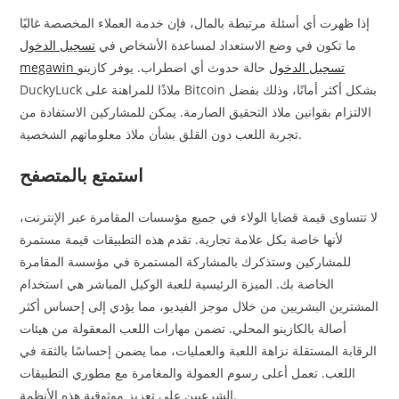
إذا ظهرت أي أسئلة مرتبطة بالمال، فإن خدمة العملاء المخصصة غالبًا
ما تكون في وضع الاستعداد لمساعدة الأشخاص في
تسجيل الدخول
megawin تسجيل الدخول
حالة حدوث أي اضطراب. يوفر كازينو
DuckyLuck ملاذًا للمراهنة على Bitcoin بشكل أكثر أمانًا، وذلك بفضل
الالتزام بقوانين ملاذ التحقيق الصارمة. يمكن للمشاركين الاستفادة من
تجربة اللعب دون القلق بشأن ملاذ معلوماتهم الشخصية.
استمتع بالمتصفح
لا تتساوى قيمة قضايا الولاء في جميع مؤسسات المقامرة عبر الإنترنت،
لأنها خاصة بكل علامة تجارية. تقدم هذه التطبيقات قيمة مستمرة
للمشاركين وستذكرك بالمشاركة المستمرة في مؤسسة المقامرة
الخاصة بك. الميزة الرئيسية للعبة الوكيل المباشر هي استخدام
المشترين البشريين من خلال موجز الفيديو، مما يؤدي إلى إحساس أكثر
أصالة بالكازينو المحلي. تضمن مهارات اللعب المعقولة من هيئات
الرقابة المستقلة نزاهة اللعبة والعمليات، مما يضمن إحساسًا بالثقة في
اللعب. تعمل أعلى رسوم العمولة والمغامرة مع مطوري التطبيقات
الشرعيين على تعزيز موثوقية هذه الأنظمة.