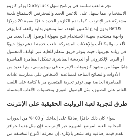
يوفر كازينو DuckyLuck تجربة لعب سلسة في برنامج سهل
الاستخدام، مما يسهل على اللاعبين الجدد والمحترفين الاستمتاع بلعبة
مشتركة عبر الإنترنت. كما يقدم الكازينو الجديد حافزًا بقيمة 20 دولارًا
بدون إيداع للاعبين الجدد، مما يمنحهم بداية رائعة. كما يوفر BetUS
واجهة مستخدم سهلة الاستخدام تتيح سهولة الوصول إلى العديد من
الألعاب والمكافآت والإعلانات المشتركة. تلعب خدمة الدعم دورًا حيويًا
في زيادة تجربتها، حيث يتوفر فريق متعلم للغاية عبر الهاتف المحمول
أو البريد الإلكتروني أو الدردشة المباشرة. تشكل المقامرة المباشرة
جانبًا مهمًا من مشهد كازينوهات الإنترنت في نيوجيرسي، مع العديد من
الأدوات والنصائح المتاحة لمساعدة الأشخاص على ممارسة عادات
المقامرة الخاصة بهم. توفر تجربة المتصفح مزايا كتابية على اللعب
القائم على التطبيق، مثل الوصول الفوري وتحسينات الألعاب المحتملة.
طرق لتجربة لعبة الروليت الحقيقية على الإنترنت
سواء كان ذلك حافزًا إضافيًا على إيداعك أو 100% من الدورات
المجانية للعبة الموضع الشهيرة عبر الإنترنت، فإن مثل هذه الحوافز
تقدم قيمة إضافية وقد تشعر بالإثارة. إن معرفة الأنواع المختلفة من