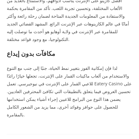
أفضل كازينو على الإنترنت يناسب أذواقهم، والاستمتاع بالعديد من
الألعاب المختلفة، وتحسين تجربة اللعب. تأكد من المقامرة بحكمة
والاستفادة من المعلومات الجديدة المتاحة لضمان رحلة رائعة وأكثر
أمانًا في عالم الكازينوهات عبر الإنترنت الرائع. المشهد القضائي الجديد
للمقامرة عبر الإنترنت في ولاية أوهايو هو أحدث ما توصلت إليه
التكنولوجيا، مع وجود قواعد مختلفة.
مكافآت بدون إيداع
لذا فإن إمكانية الفوز بتغيير نمط الحياة، جنبًا إلى جنب مع التنوع
والاستخدام من ألعاب ماكينات القمار على الإنترنت، تجعلها خيارًا رائدًا
للاعبي القمار على الإنترنت في نيوجيرسي. تعمل Eatery Casino على
تحسين العروض فيما يتعلق بالتطبيقات التي تكافئ المحترفين العاديين.
يضمن هذا النوع من البرامج للاعبين إجراء أشياء يمكن استخدامها
للحصول على حوافز وفوائد أخرى، مما يزيد من الشعور الكامل
بالمقامرة.