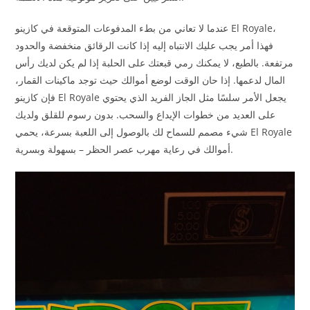
عندما لا تعاني من بطء المدفوعات المتوقعة في كازينو El Royale،
فهذا أمر يجب عليك الانتباه إليه إذا كانت الرقائق منخفضة والحدود
مرتفعة. بالطبع، لا يمكنك رمي قبعتك على الحلبة إذا لم يكن لديك رأس
المال لدعمها. إذا حان الوقت لوضع أموالك حيث توجد ماكينات القمار،
فإن كازينو El Royale يجعل الأمر سلسًا مثل الجاز الفريد الذي يحتوي
على العديد من خطوات الإيداع والسحب. بدون رسوم للقلق ولديك
شيء مصمم للسماح لك بالوصول إلى اللعبة بسرعة، يحمي El Royale
أموالك في رعاية مهرب عصر الحظر – بسهولة وبسرية.