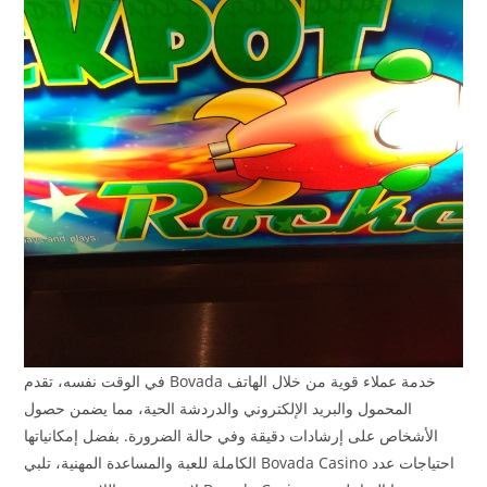
في الوقت نفسه، تقدم Bovada خدمة عملاء قوية من خلال الهاتف
المحمول والبريد الإلكتروني والدردشة الحية، مما يضمن حصول
الأشخاص على إرشادات دقيقة وفي حالة الضرورة. بفضل إمكانياتها
الكاملة للعبة والمساعدة المهنية، تلبي Bovada Casino احتياجات عدد