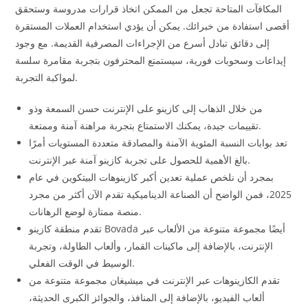
المكافآت المتاحة تجعل من الممكن اتخاذ قرارات مدروسة وستحقق
أقصى استفادة من خبرائك. يمكن أن يؤدي استخدام العملات المستقرة
إلى دقائق تبادل أسرع من الإجراءات المصرفية القديمة. مع وجود
إيداعات وسحوبات فورية، سيستمتع المحترفون بتجربة مقامرة سلسة
لمواكبة التجربة.
من خلال الذهاب إلى كازينو على الإنترنت حسن السمعة وذو
تقييمات جيدة، يمكنك الاستمتاع بتجربة مراهنة آمنة وممتعة.
تعد بوابات النسبة المئوية الآمنة والمصادقة متعددة المستويات أمرًا
بالغ الأهمية للحصول على تجربة كازينو آمنة عبر الإنترنت.
بمجرد أن نلخص عملية تعدين أكبر كازينوهات البيتكوين في عام
2025، فمن الواضح أن الصناعة الديناميكية تقدم الآن أكثر من مجرد
منصة ممتازة لوضع الرهانات.
تقدم منطقة كازينو Bovada أيضًا مجموعة متنوعة من الألعاب عبر
الإنترنت، بالإضافة إلى ماكينات القمار، وألعاب الطاولة، وتجربة
الوسيط في الوقت الفعلي.
تقدم الكازينوهات عبر الإنترنت في ميشيغان مجموعة متنوعة من
ألعاب الفيديو، بالإضافة إلى المنافذ، والجوائز الكبرى الحديثة،