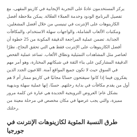
يركز المستخدمون عادةً على التجربة الإيجابية في كازينو المقهى، مع
تفصيل البرنامج الودود وخدمة العملاء الفعّالة. يمكن ملاحظة أفضل
الكازينوهات على الإنترنت في تينيسي من خلال أفضل المشغلين،
ومكتبات الألعاب الشاملة، والواجهات سهلة الاستخدام، والمكافآت
الجذابة. تضمن عملية المراجعة الدقيقة المكونة من 25 خطوة أن
أفضل الكازينوهات على الإنترنت فقط هي التي تحقق النجاح، نظرًا
لعناصر مثل المشاهدات التمثيلية ونطاق الألعاب.
تساعد عملية الفحص
الدقيقة المشاركين على بناء الثقة في شبكاتهم المختارة، وهو أمر مهم
في السوق حيث لا تكون جميع المواقع آمنة. اللاعبون الجدد الذين
يفكرون فيما إذا كانوا سيفتحون حسابًا مجانيًا في كازينو ممتاز أم لا هم
أول من يقدم مكافآت في بداية رحلتهم. حسنًا، إنها عملية سهلة وبديهية
بشكل عام؛ العروض الترويجية الجديدة هي عبارة عن كلمة مرور
مميزة، والتي يجب عرضها في مكان مخصص في مرحلة معينة من
رحلتك.
طرق النسبة المئوية لكازينوهات الإنترنت في
جورجيا