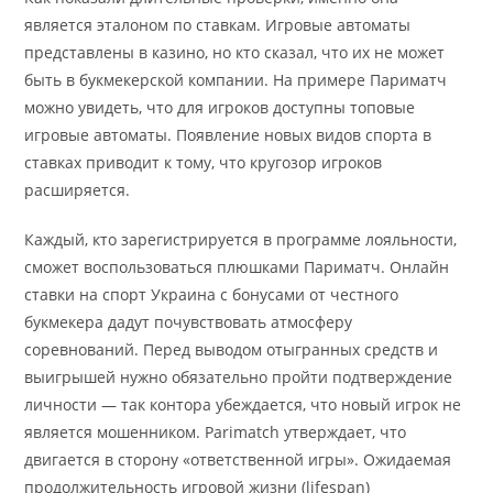
является эталоном по ставкам. Игровые автоматы
представлены в казино, но кто сказал, что их не может
быть в букмекерской компании. На примере Париматч
можно увидеть, что для игроков доступны топовые
игровые автоматы. Появление новых видов спорта в
ставках приводит к тому, что кругозор игроков
расширяется.
Каждый, кто зарегистрируется в программе лояльности,
сможет воспользоваться плюшками Париматч. Онлайн
ставки на спорт Украина с бонусами от честного
букмекера дадут почувствовать атмосферу
соревнований. Перед выводом отыгранных средств и
выигрышей нужно обязательно пройти подтверждение
личности — так контора убеждается, что новый игрок не
является мошенником. Parimatch утверждает, что
двигается в сторону «ответственной игры». Ожидаемая
продолжительность игровой жизни (lifespan)