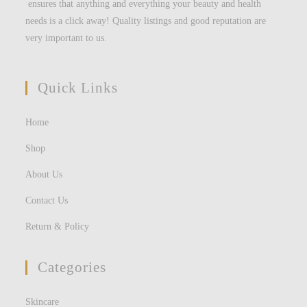
ensures that anything and everything your beauty and health
needs is a click away! Quality listings and good reputation are
very important to us.
Quick Links
Home
Shop
About Us
Contact Us
Return & Policy
Categories
Skincare