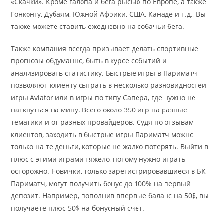
«Скачки». Кроме галопа и бега рысью по Европе, а также
Гонконгу, Дубаям, Южной Африки, США, Канаде и т.д., Вы
также можете ставить ежедневно на собачьи бега.
Также компания всегда призывает делать спортивные
прогнозы обдуманно, быть в курсе событий и
анализировать статистику. Быстрые игры в Париматч
позволяют клиенту сыграть в несколько разновидностей
игры Aviator или в игры по типу Сапера, где нужно не
наткнуться на мину. Всего около 350 игр на разные
тематики и от разных провайдеров. Судя по отзывам
клиентов, заходить в быстрые игры Париматч можно
только на те деньги, которые не жалко потерять. Выйти в
плюс с этими играми тяжело, потому нужно играть
осторожно. Новички, только зарегистрировавшиеся в БК
Париматч, могут получить бонус до 100% на первый
депозит. Например, пополнив впервые баланс на 50$, вы
получаете плюс 50$ на бонусный счет.