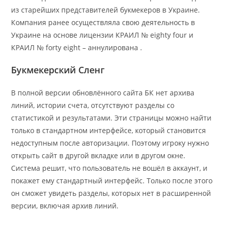
из старейших представителей букмекеров в Украине.
Компания ранее осуществляла свою деятельность в
Украине на основе лицензии КРАИЛ № eighty four и
КРАИЛ № forty eight – аннулирована .
Букмекерский Сленг
В полной версии обновлённого сайта БК нет архива
линий, истории счета, отсутствуют разделы со
статистикой и результатами. Эти страницы можно найти
только в стандартном интерфейсе, который становится
недоступным после авторизации. Поэтому игроку нужно
открыть сайт в другой вкладке или в другом окне.
Система решит, что пользователь не вошёл в аккаунт, и
покажет ему стандартный интерфейс. Только после этого
он сможет увидеть разделы, которых нет в расширенной
версии, включая архив линий.