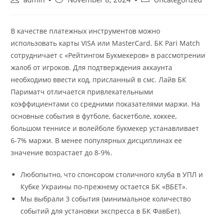
author:
published:
category:
В качестве платежных инструментов можно
использовать карты VISA или MasterCard. БК Pari Match
сотрудничает с «Рейтингом Букмекеров» в рассмотрении
жалоб от игроков. Для подтверждения аккаунта
необходимо ввести код, присланный в смс. Лайв БК
Париматч отличается привлекательными
коэффициентами со средними показателями маржи. На
основные события в футболе, баскетболе, хоккее,
большом теннисе и волейболе букмекер устанавливает
6-7% маржи. В менее популярных дисциплинах ее
значение возрастает до 8-9%.
Любопытно, что спонсором столичного клуба в УПЛ и
Кубке Украины по-прежнему остается БК «ВБЕТ».
Мы выбрали 3 события (минимальное количество
событий для установки экспресса в БК ФавБет).