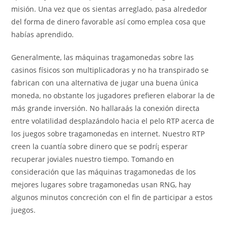
misión. Una vez que os sientas arreglado, pasa alrededor
del forma de dinero favorable así­ como emplea cosa que
habías aprendido.
Generalmente, las máquinas tragamonedas sobre las
casinos físicos son multiplicadoras y no ha transpirado se
fabrican con una alternativa de jugar una buena única
moneda, no obstante los jugadores prefieren elaborar la de
más grande inversión. No hallaraás la conexión directa
entre volatilidad desplazándolo hacia el pelo RTP acerca de
los juegos sobre tragamonedas en internet. Nuestro RTP
creen la cuantía sobre dinero que se podrí¡ esperar
recuperar joviales nuestro tiempo. Tomando en
consideración que las máquinas tragamonedas de los
mejores lugares sobre tragamonedas usan RNG, hay
algunos minutos concreción con el fin de participar a estos
juegos.