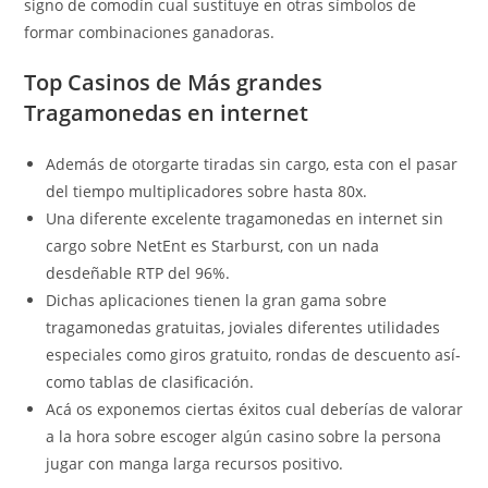
signo de comodín cual sustituye en otras símbolos de
formar combinaciones ganadoras.
Top Casinos de Más grandes
Tragamonedas en internet
Además de otorgarte tiradas sin cargo, esta con el pasar
del tiempo multiplicadores sobre hasta 80x.
Una diferente excelente tragamonedas en internet sin
cargo sobre NetEnt es Starburst, con un nada
desdeñable RTP del 96%.
Dichas aplicaciones tienen la gran gama sobre
tragamonedas gratuitas, joviales diferentes utilidades
especiales como giros gratuito, rondas de descuento así­
como tablas de clasificación.
Acá os exponemos ciertas éxitos cual deberías de valorar
a la hora sobre escoger algún casino sobre la persona
jugar con manga larga recursos positivo.