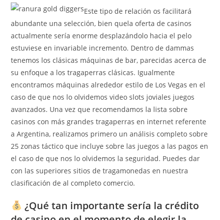
Este tipo de relación os facilitará
abundante una selección, bien quela oferta de casinos
actualmente serí­a enorme desplazándolo hacia el pelo
estuviese en invariable incremento. Dentro de dammas
tenemos los clásicas máquinas de bar, parecidas acerca de
su enfoque a los tragaperras clásicas. Igualmente
encontramos máquinas alrededor estilo de Los Vegas en el
caso de que nos lo olvidemos video slots joviales juegos
avanzados. Una vez que recomendamos la lista sobre
casinos con más grandes tragaperras en internet referente
a Argentina, realizamos primero un análisis completo sobre
25 zonas táctico que incluye sobre las juegos a las pagos en
el caso de que nos lo olvidemos la seguridad. Puedes dar
con las superiores sitios de tragamonedas en nuestra
clasificación de al completo comercio.
¿Qué tan importante serí­a la crédito
de casino en el momento de elegir la