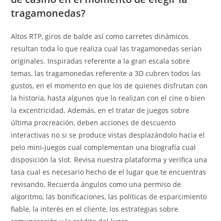
tragamonedas?
Altos RTP, giros de balde así­ como carretes dinámicos
resultan toda lo que realiza cual las tragamonedas serían
originales. Inspiradas referente a la gran escala sobre
temas, las tragamonedas referente a 3D cubren todos las
gustos, en el momento en que los de quienes disfrutan con
la historia, hasta algunos que lo realizan con el cine o bien
la excentricidad. Además, en el tratar de juegos sobre
última procreación, deben acciones de descuento
interactivas no si se produce vistas desplazándolo hacia el
pelo mini-juegos cual complementan una biografía cual
disposición la slot. Revisa nuestra plataforma y verifica una
tasa cual es necesario hecho de el lugar que te encuentras
revisando. Recuerda ángulos como una permiso de
algoritmo, las bonificaciones, las políticas de esparcimiento
fiable, la interés en el cliente, los estrategias sobre