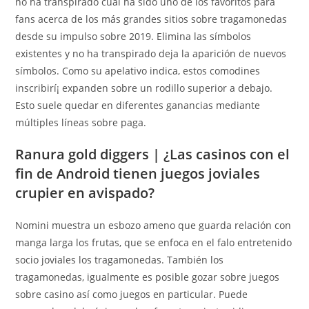
no ha transpirado cual ha sido uno de los favoritos para
fans acerca de los más grandes sitios sobre tragamonedas
desde su impulso sobre 2019. Elimina las símbolos
existentes y no ha transpirado deja la aparición de nuevos
símbolos. Como su apelativo indica, estos comodines
inscribirí¡ expanden sobre un rodillo superior a debajo.
Esto suele quedar en diferentes ganancias mediante
múltiples líneas sobre paga.
Ranura gold diggers | ¿Las casinos con el
fin de Android tienen juegos joviales
crupier en avispado?
Nomini muestra un esbozo ameno que guarda relación con
manga larga los frutas, que se enfoca en el falo entretenido
socio joviales los tragamonedas. También los
tragamonedas, igualmente es posible gozar sobre juegos
sobre casino así­ como juegos en particular. Puede