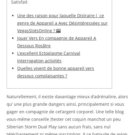
Satisfait
Une des raison pour laquelle Distraire í ce
genre de Appareil a Avec Désintéressées sur
VegasSlotsOnline ? 🎰
Jouer Vers En compagnie de Appareil A
Dessous Rosâtre
L’excellent Ectoplasme Carnival
Interrogation activités
Quelles vivent de bonne appareil vers
dessous complaisantes ?
Naturellement, il existe davantage mieux d’adrénaline, alors
qu’ une plus grande dangers ainsi, principalement si vous
gager en compagnie de cet’argent corporel. Une telle blog
vous-même conseille )’tester cet coquin manchot un peu
Siberian Storm Dual Play sans aucun frais, sans nul
téléchargement ni même inscription. Il ce batoude de avion