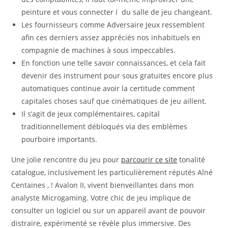
peinture et vous connecter í du salle de jeu changeant.
Les fournisseurs comme Adversaire Jeux ressemblent
afin ces derniers assez appréciés nos inhabituels en
compagnie de machines à sous impeccables.
En fonction une telle savoir connaissances, et cela fait
devenir des instrument pour sous gratuites encore plus
automatiques continue avoir la certitude comment
capitales choses sauf que cinématiques de jeu aillent.
Il s’agit de jeux complémentaires, capital
traditionnellement débloqués via des emblèmes
pourboire importants.
Une jolie rencontre du jeu pour
parcourir ce site
tonalité
catalogue, inclusivement les particulièrement réputés Aîné
Centaines , ! Avalon II, vivent bienveillantes dans mon
analyste Microgaming. Votre chic de jeu implique de
consulter un logiciel ou sur un appareil avant de pouvoir
distraire, expérimenté se révèle plus immersive. Des