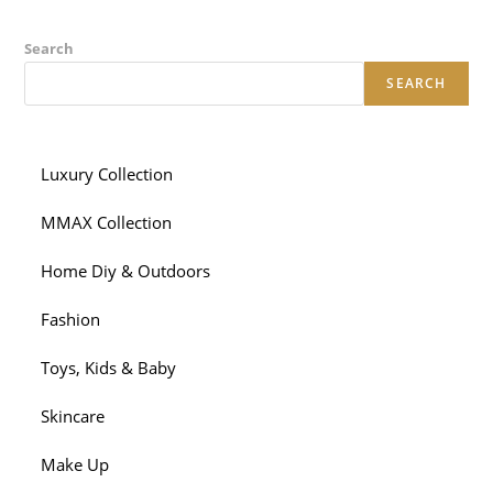
Search
SEARCH
Luxury Collection
MMAX Collection
Home Diy & Outdoors
Fashion
Toys, Kids & Baby
Skincare
Make Up