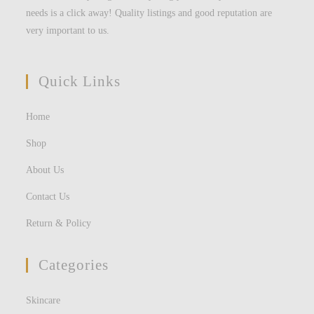
needs is a click away! Quality listings and good reputation are
very important to us.
Quick Links
Home
Shop
About Us
Contact Us
Return & Policy
Categories
Skincare