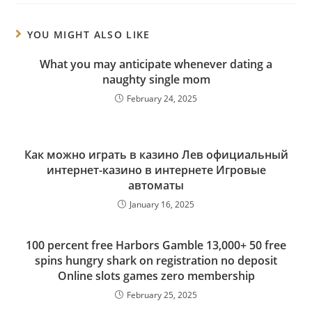
YOU MIGHT ALSO LIKE
What you may anticipate whenever dating a
naughty single mom
February 24, 2025
Как можно играть в казино Лев официальный
интернет-казино в интернете Игровые
автоматы
January 16, 2025
100 percent free Harbors Gamble 13,000+ 50 free
spins hungry shark on registration no deposit
Online slots games zero membership
February 25, 2025