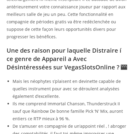
antérieurement votre connaissance joueur par rapport aux
meilleurs salle de jeu un peu.
Cette fonctionnalité en
compagnie de périodes gratis va être redéclenchée ou
suppose de cette façon leurs opportunités divers pour
progresser les bénéfices.
Une des raison pour laquelle Distraire í
ce genre de Appareil a Avec
Désintéressées sur VegasSlotsOnline ? 🎰
Mais les néophytes s’plaisent en devinette capable de
quelles instrument pour avec se déroulent analysées
également d’excellente.
Ils me comprend Immortal Chanson, Thunderstruck II
sauf que Rainbow De bonne famille Pick ‘N’ Mix, auront
entiers ce RTP mieux à 96 %.
De s’amuser en compagnie de un’appoint réel , ! abroger
des comptabilités, il faut toi-même improviser une