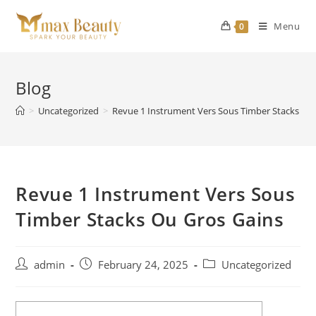
Skip
to
Menu
0
content
Blog
>
Uncategorized
>
Revue 1 Instrument Vers Sous Timber Stacks Ou
Revue 1 Instrument Vers Sous
Timber Stacks Ou Gros Gains
Post
Post
Post
admin
February 24, 2025
Uncategorized
author:
published:
category: